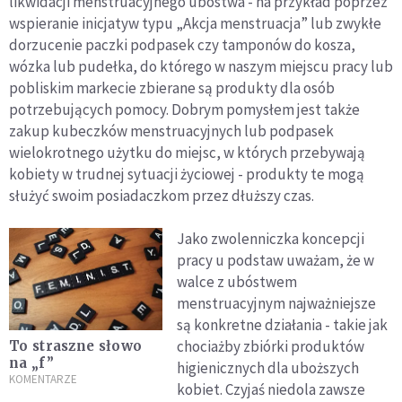
likwidacji menstruacyjnego ubóstwa - na przykład poprzez
wspieranie inicjatyw typu „Akcja menstruacja” lub zwykłe
dorzucenie paczki podpasek czy tamponów do kosza,
wózka lub pudełka, do którego w naszym miejscu pracy lub
pobliskim markecie zbierane są produkty dla osób
potrzebujących pomocy. Dobrym pomysłem jest także
zakup kubeczków menstruacyjnych lub podpasek
wielokrotnego użytku do miejsc, w których przebywają
kobiety w trudnej sytuacji życiowej - produkty te mogą
służyć swoim posiadaczkom przez dłuższy czas.
Jako zwolenniczka koncepcji
pracy u podstaw uważam, że w
walce z ubóstwem
menstruacyjnym najważniejsze
są konkretne działania - takie jak
chociażby zbiórki produktów
To straszne słowo
na „f”
higienicznych dla uboższych
KOMENTARZE
kobiet. Czyjaś niedola zawsze