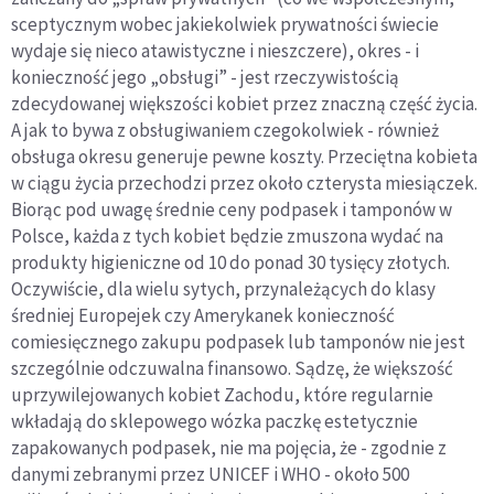
sceptycznym wobec jakiekolwiek prywatności świecie
wydaje się nieco atawistyczne i nieszczere), okres - i
konieczność jego „obsługi” - jest rzeczywistością
zdecydowanej większości kobiet przez znaczną część życia.
A jak to bywa z obsługiwaniem czegokolwiek - również
obsługa okresu generuje pewne koszty. Przeciętna kobieta
w ciągu życia przechodzi przez około czterysta miesiączek.
Biorąc pod uwagę średnie ceny podpasek i tamponów w
Polsce, każda z tych kobiet będzie zmuszona wydać na
produkty higieniczne od 10 do ponad 30 tysięcy złotych.
Oczywiście, dla wielu sytych, przynależących do klasy
średniej Europejek czy Amerykanek konieczność
comiesięcznego zakupu podpasek lub tamponów nie jest
szczególnie odczuwalna finansowo. Sądzę, że większość
uprzywilejowanych kobiet Zachodu, które regularnie
wkładają do sklepowego wózka paczkę estetycznie
zapakowanych podpasek, nie ma pojęcia, że - zgodnie z
danymi zebranymi przez UNICEF i WHO - około 500