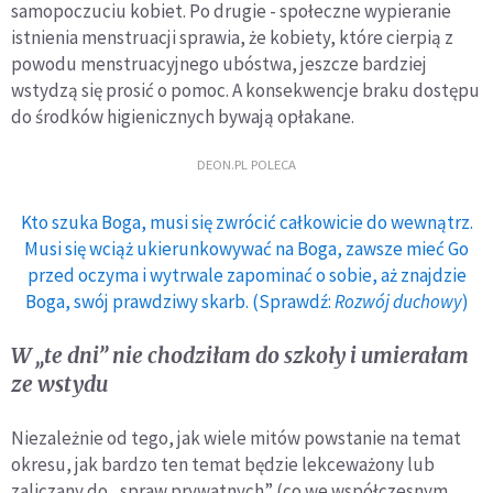
samopoczuciu kobiet. Po drugie - społeczne wypieranie
istnienia menstruacji sprawia, że kobiety, które cierpią z
powodu menstruacyjnego ubóstwa, jeszcze bardziej
wstydzą się prosić o pomoc. A konsekwencje braku dostępu
do środków higienicznych bywają opłakane.
DEON.PL POLECA
Kto szuka Boga, musi się zwrócić całkowicie do wewnątrz.
Musi się wciąż ukierunkowywać na Boga, zawsze mieć Go
przed oczyma i wytrwale zapominać o sobie, aż znajdzie
Boga, swój prawdziwy skarb. (Sprawdź:
Rozwój duchowy
)
W „te dni” nie chodziłam do szkoły i umierałam
ze wstydu
Niezależnie od tego, jak wiele mitów powstanie na temat
okresu, jak bardzo ten temat będzie lekceważony lub
zaliczany do „spraw prywatnych” (co we współczesnym,