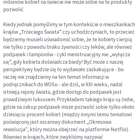
milionów kobiet na świecie nie może sobie na te produkty
pozwolić.
Kiedy jednak pomyślimy w tym kontekście o mieszkankach
krajów „Trzeciego Świata” czy uchodźczyniach, to przecież
będziemy musieli uświadomić sobie, że te kobiety cierpią
nie tylko z powodu braku żywności czy leków, ale również
podpasek i tamponów - cykl menstruacyjny nie „wyłącza
się”, gdy kobieta doświadcza biedy! Być może z naszej
perspektywy będzie się to wydawało zaskakujące - bo
raczej nie znajdziemy na ten temat informacji w
podręcznikach do WOSu - ale dziś, w XXI wieku, nadal
istnieją rejony świata, gdzie dostęp do podpasek jest
prawdziwym luksusem. Przykładem takiego kraju są Indie,
gdzie na zakup podpasek może pozwolić sobie tylko około
dziesięciu procent kobiet (między innymi temu tematowi
poświęcony jest oscarowy dokument „Okresowa
rewolucja", który można obejrzeć na platformie Netflix).
Również w krajach, które zwykliśmy nazywać