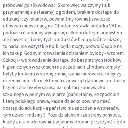
próbować go zlikwidować. Skoro więc walczymy (lub
przynajmniej się staramy) z głodem, brakiem dostępu do
edukacji czy lekarstw, powinniśmy również zwalczać
ubóstwo menstruacyjne. Obniżenie stawki podatku VAT na
podpaski i tampony wydaje się całkiem dobrym pomysłem -
ale nawet jeśli ceny tych produktów będą wkrótce niższe,
to nadal nie wszystkie Polki będą mogły pozwolić sobie na
ich zakup. Godnym rozważenia działaniem byłoby - wzorem
Szkocji - wprowadzenie dostępu do bezpłatnych środków
higienicznych w szkołach i na uczelniach. „Podpaskomaty”
byłyby krokiem w stronę zmniejszania nierówności między
uczennicami - dla niektórych dziewcząt darmowe produkty
higieniczne byłyby szansą na realizację obowiązku
szkolnego w pełnym wymiarze (pamiętajmy, że zgodnie z
literą polskiego prawa, każde dziecko powinno mieć
dostęp do edukacji - a państwo ma za zadanie wspierać w
tym dzieci i rodziny!). Poza działaniami ze strony państwa,
każdy z nas może również w jakimś stopniu przyczynić się do