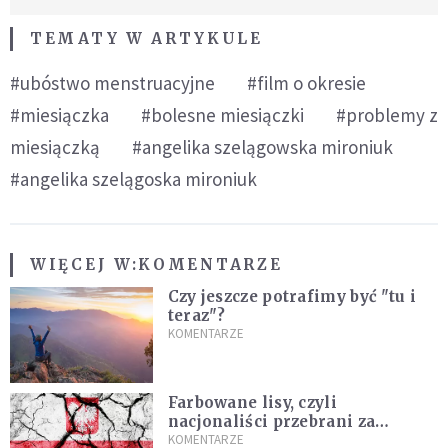
TEMATY W ARTYKULE
#ubóstwo menstruacyjne
#film o okresie
#miesiączka
#bolesne miesiączki
#problemy z
miesiączką
#angelika szelągowska mironiuk
#angelika szelągoska mironiuk
WIĘCEJ W:
KOMENTARZE
Czy jeszcze potrafimy być "tu i
teraz"?
KOMENTARZE
Farbowane lisy, czyli
nacjonaliści przebrani za
chrześcijan
KOMENTARZE