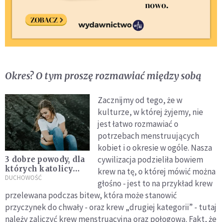
Okres? O tym proszę rozmawiać między sobą
Zacznijmy od tego, że w
kulturze, w której żyjemy, nie
jest łatwo rozmawiać o
potrzebach menstruujących
kobiet i o okresie w ogóle. Nasza
cywilizacja podzieliła bowiem
3 dobre powody, dla
których katolicy
krew na tę, o której mówić można
powinni popierać
DUCHOWOŚĆ
głośno - jest to na przykład krew
feminizm
przelewana podczas bitew, która może stanowić
przyczynek do chwały - oraz krew „drugiej kategorii” - tutaj
należy zaliczyć krew menstruacyjną oraz połogową. Fakt, że