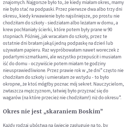
znajomych. Najgorsze było to, że kiedy miałam okres, mamy
nie było stać na podpaski. Przez pierwsze dwa albo trzy dni
okresu, kiedy krwawienie było najsilniejsze, po prostu nie
chodziłam do szkoły - siedziałam albo leżałam w domu, a
krew pochłaniały ścierki, które potem były prane w 90
stopniach. Później, jak wracałam do szkoły, przez te
ostatnie dni brałam jakąś jedną podpaskę na dzień lub
używałam papieru. Raz wypróbowałam nawet woreczek z
podartymi szmatkami, ale wszystko przepuścił i musiałam
iść do domu - oczywiście potem miałam te godziny
nieusprawiedliwione. Przez prawie rok w „te dni” często nie
chodziłam do szkoły i umierałam ze wstydu - to było
okropne, że ktoś mógłby poznac mój sekret. Nauczycielom,
zwłaszcza mężczyznom, łatwiej było przyznać się do
wagarów (na które przecież nie chodziłam!) niż do okresu”.
Okres nie jest „skaraniem Boskim”
Każdy rodzaj ubóstwa na świecie zasługuje na to, by