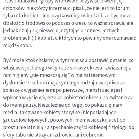
“Gospodarzowi” grupy wtórowało oczywiście wielu jej
członków: niektórzy internauci pisali, że nie jest to forum
tylko dla kobiet - inni użytkownicy twierdzili, że być może
dbałość o środowisko podczas okresu to ważna sprawa, ale
jednak czują się nieswojo, czytając o comiesięcznych
problemach (!) kobiet, o których to powinny one rozmawiać
między sobą.
Być może ktoś chciałby w tym miejscu postawić pytanie: co
właściwie jest złego w tym, że sprawy okresu i związanej z
nim higieny „nie mieszczą się” w mainstreamowym
dyskursie? Osobom mającym tego rodzaju wątpliwości
spieszę z wyjaśnieniem: po pierwsze, menstruacja jest
wpisana w życie większości kobiet od okresu pokwitania aż
do menopauzy. Niezależnie od tego, co pokazują nam
media, tak zwane kobiety sterylne (nieposiadające
gruczołów łojowych, potowych i niemiesiączkujace) po
prostu nie istnieją - a spychanie części kobiecej fizjologii do
sfery tabu nie służy ani zdrowiu, ani dobremu