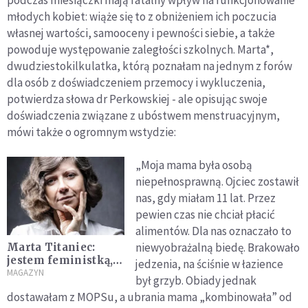
podczas miesiączki mają fatalny wpływ na funkcjonowanie
młodych kobiet: wiąże się to z obniżeniem ich poczucia
własnej wartości, samooceny i pewności siebie, a także
powoduje występowanie zaległości szkolnych. Marta*,
dwudziestokilkulatka, którą poznałam na jednym z forów
dla osób z doświadczeniem przemocy i wykluczenia,
potwierdza słowa dr Perkowskiej - ale opisując swoje
doświadczenia związane z ubóstwem menstruacyjnym,
mówi także o ogromnym wstydzie:
„Moja mama była osobą
niepełnosprawną. Ojciec zostawił
nas, gdy miałam 11 lat. Przez
pewien czas nie chciał płacić
alimentów. Dla nas oznaczało to
niewyobrażalną biedę. Brakowało
Marta Titaniec:
jestem feministką,
jedzenia, na ściśnie w łazience
bo jestem kobietą
MAGAZYN
był grzyb. Obiady jednak
dostawałam z MOPSu, a ubrania mama „kombinowała” od