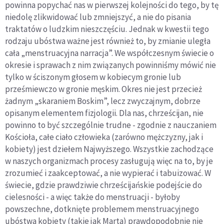
powinna popychać nas w pierwszej kolejności do tego, by tę
niedolę zlikwidować lub zmniejszyć, a nie do pisania
traktatów o ludzkim nieszczęściu. Jednak w kwestii tego
rodzaju ubóstwa ważne jest również to, by zmianie uległa
cała „menstruacyjna narracja”. We współczesnym świecie o
okresie i sprawach z nim związanych powinniśmy mówić nie
tylko w ściszonym głosem w kobiecym gronie lub
prześmiewczo w gronie męskim. Okres nie jest przecież
żadnym „skaraniem Boskim”, lecz zwyczajnym, dobrze
opisanym elementem fizjologii. Dla nas, chrześcijan, nie
powinno to być szczególnie trudne - zgodnie z nauczaniem
Kościoła, całe ciało człowieka (zarówno mężczyzny, jak i
kobiety) jest dziełem Najwyższego. Wszystkie zachodzące
w naszych organizmach procesy zasługują więc na to, by je
zrozumieć i zaakceptować, a nie wypierać i tabuizować. W
świecie, gdzie prawdziwie chrześcijańskie podejście do
cielesności - a więc także do menstruacji - byłoby
powszechne, dotknięte problemem menstruacyjnego
ubóstwa kobiety (takie jak Marta) prawdopodobnie nie