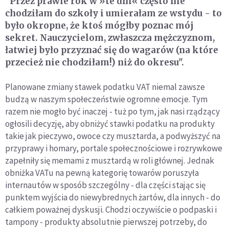
"Przez prawie rok w »te dni« często nie
chodziłam do szkoły i umierałam ze wstydu - to
było okropne, że ktoś mógłby poznac mój
sekret. Nauczycielom, zwłaszcza mężczyznom,
łatwiej było przyznać się do wagarów (na które
przecież nie chodziłam!) niż do okresu".
Planowane zmiany stawek podatku VAT niemal zawsze
budzą w naszym społeczeństwie ogromne emocje. Tym
razem nie mogło być inaczej - tuż po tym, jak nasi rządzący
ogłosili decyzję, aby obniżyć stawki podatku na produkty
takie jak pieczywo, owoce czy musztarda, a podwyższyć na
przyprawy i homary, portale społecznościowe i rozrywkowe
zapełniły się memami z musztardą w roli głównej. Jednak
obniżka VATu na pewną kategorię towarów poruszyła
internautów w sposób szczególny - dla części stając się
punktem wyjścia do niewybrednych żartów, dla innych - do
całkiem poważnej dyskusji. Chodzi oczywiście o podpaski i
tampony - produkty absolutnie pierwszej potrzeby, do