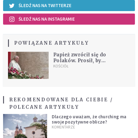
ŚLEDŹ NAS NA TWITTERZE
ŚLEDŹ NAS NA INSTAGRAMIE
POWIĄZANE ARTYKUŁY
Papież zwrócił się do
Polaków. Prosił, by
promowali życie i nie dali się
KOŚCIÓŁ
zwieść kulturze śmierci
REKOMENDOWANE DLA CIEBIE /
POLECANE ARTYKUŁY
Dlaczego uważam, że churching ma
swoje pozytywne oblicze?
KOMENTARZE