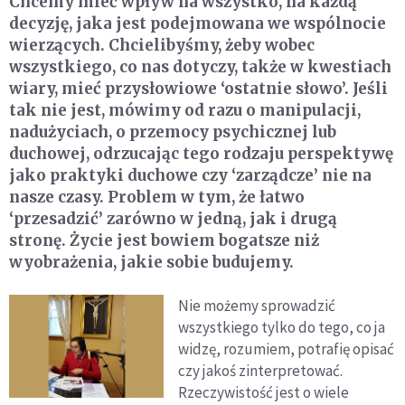
Chcemy mieć wpływ na wszystko, na każdą
decyzję, jaka jest podejmowana we wspólnocie
wierzących. Chcielibyśmy, żeby wobec
wszystkiego, co nas dotyczy, także w kwestiach
wiary, mieć przysłowiowe ‘ostatnie słowo’. Jeśli
tak nie jest, mówimy od razu o manipulacji,
nadużyciach, o przemocy psychicznej lub
duchowej, odrzucając tego rodzaju perspektywę
jako praktyki duchowe czy ‘zarządcze’ nie na
nasze czasy. Problem w tym, że łatwo
‘przesadzić’ zarówno w jedną, jak i drugą
stronę. Życie jest bowiem bogatsze niż
wyobrażenia, jakie sobie budujemy.
Nie możemy sprowadzić
wszystkiego tylko do tego, co ja
widzę, rozumiem, potrafię opisać
czy jakoś zinterpretować.
Rzeczywistość jest o wiele