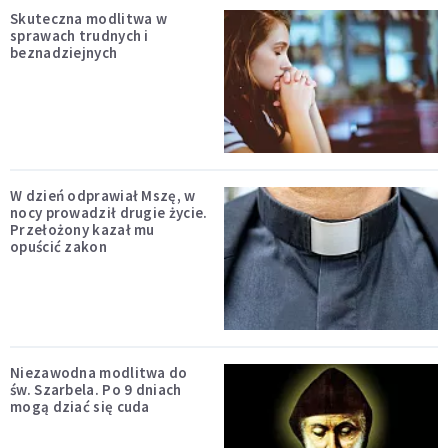
Skuteczna modlitwa w
sprawach trudnych i
beznadziejnych
W dzień odprawiał Mszę, w
nocy prowadził drugie życie.
Przełożony kazał mu
opuścić zakon
Niezawodna modlitwa do
św. Szarbela. Po 9 dniach
mogą dziać się cuda