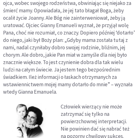
ojca, wobec swojego rodzeństwa, obwiniając się niejako za
śmierć mamy. Opowiadała, że jej tato błagał Boga, żeby
ocalił życie Joanny. Ale Bóg nie zainterweniował, żeby ją
uratować. Ojciec Gianny Emanueli wyznał, że przyjął wolę
Pana, choć nie rozumiał, co znaczy. Dopiero później ‘dotarło’
do niego, jaki był Boży plan: „Gdyby mama została tutaj z
nami, nadal czyniłaby dobro swojej rodzinie, bliźnim, jej
chorym. Ale dobro, jakie Pan miał w zamyśle dla niej było
znacznie większe. To jest czynienie dobra dla tak wielu
ludzi na całym świecie. Ja jestem tego bezpośrednim
świadkiem. Ileż informacji o łaskach otrzymanych za
wstawiennictwem mojej mamy dotarło do mnie” – wyznała
wtedy Gianna Emanuela.
Człowiek wierzący nie może
zatrzymać się tylko na
powierzchownej interpretacji.
Nie powinien dać się nabrać też
na pozorny chwilowy sukces.