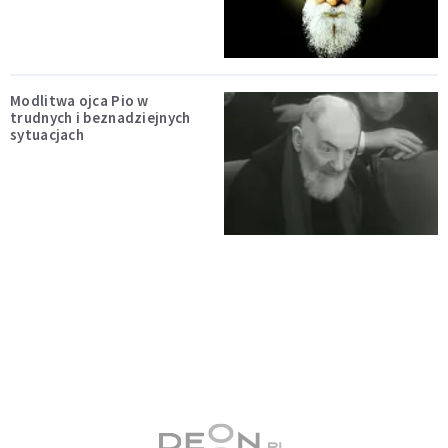
Modlitwa ojca Pio w
trudnych i beznadziejnych
sytuacjach