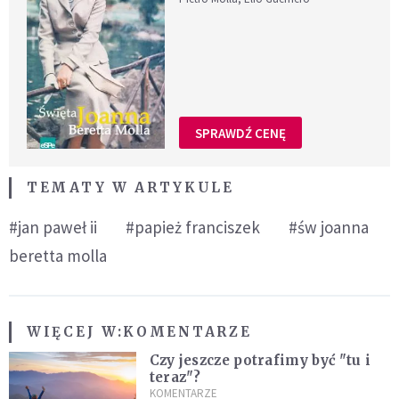
SPRAWDŹ CENĘ
TEMATY W ARTYKULE
#jan paweł ii
#papież franciszek
#św joanna
beretta molla
WIĘCEJ W:
KOMENTARZE
Czy jeszcze potrafimy być "tu i
teraz"?
KOMENTARZE