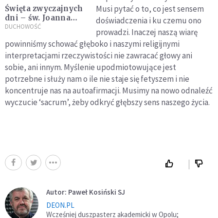
Musi pytać o to, co jest sensem
Święta zwyczajnych
dni – św. Joanna
doświadczenia i ku czemu ono
Beretta Molla
DUCHOWOŚĆ
prowadzi. Inaczej naszą wiarę
powinniśmy schować głęboko i naszymi religijnymi
interpretacjami rzeczywistości nie zawracać głowy ani
sobie, ani innym. Myślenie upodmiotowujące jest
potrzebne i służy nam o ile nie staje się fetyszem i nie
koncentruje nas na autoafirmacji. Musimy na nowo odnaleźć
wyczucie ‘sacrum’, żeby odkryć głębszy sens naszego życia.
Autor: Paweł Kosiński SJ
DEON.PL
Wcześniej duszpasterz akademicki w Opolu;