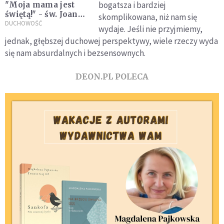
bogatsza i bardziej
"Moja mama jest
świętą!" - św. Joanna
skomplikowana, niż nam się
Beretta Molla we
DUCHOWOŚĆ
wydaje. Jeśli nie przyjmiemy,
wspomnieniach
jednak, głębszej duchowej perspektywy, wiele rzeczy wyda
córki [WYWIAD]
się nam absurdalnych i bezsensownych.
DEON.PL POLECA