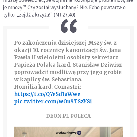
muszę powiedzieć, że wojna nie rozwiązuje problemów, ale
je mnoży’”. Czy został wysłuchany? Nie. Echo powtarzało
tylko: „zejdź z krzyża!” (Mt 27,40).
Po zakończeniu dzisiejszej Mszy św. z
okazji 10. rocznicy kanonizacji św. Jana
Pawła II wieloletni osobisty sekretarz
Papieża Polaka kard. Stanisław Dziwisz
poprowadził modlitwę przy jego grobie
w kaplicy św. Sebastiana.
Homilia kard. Comastri:
https://t.co/Q7eSd1aWwe
pic.twitter.com/wOu8TSzYSi
DEON.PL POLECA