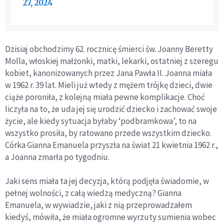
27, 2024
Dzisiaj obchodzimy 62. rocznicę śmierci św. Joanny Beretty
Molla, włoskiej małżonki, matki, lekarki, ostatniej z szeregu
kobiet, kanonizowanych przez Jana Pawła II. Joanna miała
w 1962 r. 39 lat. Mieli już wtedy z mężem trójkę dzieci, dwie
ciąże poroniła, z kolejną miała pewne komplikacje. Choć
liczyła na to, że uda jej się urodzić dziecko i zachować swoje
życie, ale kiedy sytuacja byłaby ‘podbramkowa’, to na
wszystko prosiła, by ratowano przede wszystkim dziecko.
Córka Gianna Emanuela przyszła na świat 21 kwietnia 1962 r.,
a Joanna zmarła po tygodniu.
Jaki sens miała ta jej decyzja, którą podjęła świadomie, w
pełnej wolności, z całą wiedzą medyczną? Gianna
Emanuela, w wywiadzie, jaki z nią przeprowadzałem
kiedyś, mówiła, że miała ogromne wyrzuty sumienia wobec