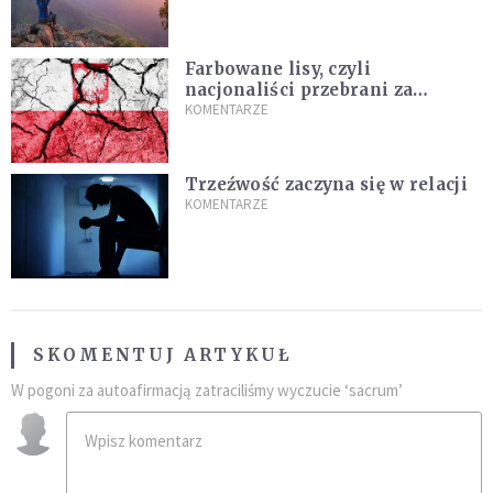
Farbowane lisy, czyli
nacjonaliści przebrani za
chrześcijan
KOMENTARZE
Trzeźwość zaczyna się w relacji
KOMENTARZE
SKOMENTUJ ARTYKUŁ
W pogoni za autoafirmacją zatraciliśmy wyczucie ‘sacrum’