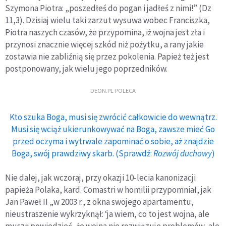
Szymona Piotra: „poszedłeś do pogan i jadłeś z nimi!” (Dz
11,3). Dzisiaj wielu taki zarzut wysuwa wobec Franciszka,
Piotra naszych czasów, że przypomina, iż wojna jest zła i
przynosi znacznie więcej szkód niż pożytku, a rany jakie
zostawia nie zabliźnią się przez pokolenia. Papież też jest
postponowany, jak wielu jego poprzedników.
DEON.PL POLECA
Kto szuka Boga, musi się zwrócić całkowicie do wewnątrz.
Musi się wciąż ukierunkowywać na Boga, zawsze mieć Go
przed oczyma i wytrwale zapominać o sobie, aż znajdzie
Boga, swój prawdziwy skarb. (Sprawdź:
Rozwój duchowy
)
Nie dalej, jak wczoraj, przy okazji 10-lecia kanonizacji
papieża Polaka, kard. Comastri w homilii przypomniał, jak
Jan Paweł II „w 2003 r., z okna swojego apartamentu,
nieustraszenie wykrzyknął: ‘ja wiem, co to jest wojna, ale