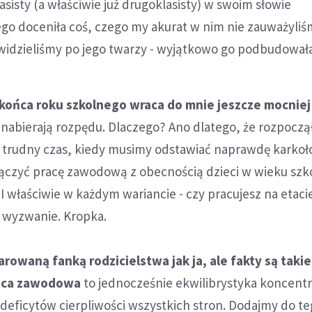
sisty (a właściwie już drugoklasisty) w swoim słowie
go doceniła coś, czego my akurat w nim nie zauważyliś
k widzieliśmy po jego twarzy - wyjątkowo go podbudował
końca roku szkolnego wraca do mnie jeszcze mocniej
nabierają rozpędu. Dlaczego? Ano dlatego, że rozpoczął 
ć trudny czas, kiedy musimy odstawiać naprawdę karko
łączyć pracę zawodową z obecnością dzieci w wieku sz
 właściwie w każdym wariancie - czy pracujesz na etacie
to wyzwanie. Kropka.
rowaną fanką rodzicielstwa jak ja, ale fakty są takie
raca zawodowa
to jednocześnie ekwilibrystyka koncentra
 i deficytów cierpliwości wszystkich stron. Dodajmy do t