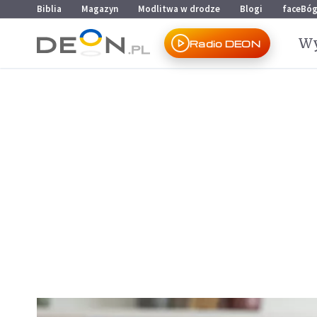
Przejdź do menu głównego
Przejdź do treści
Biblia
Magazyn
Modlitwa w drodze
Blogi
faceBó
Wy
Radio DEON