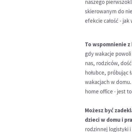
naszego pierwszokla
skierowanym do nie
efekcie całość - ja
To wspomnienie z 
gdy wakacje powoli 
nas, rodziców, doś
hołubce, próbując 
wakacjach w domu. I
home office - jest 
Możesz być zadekla
dzieci w domu i p
rodzinnej logistyki