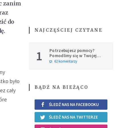
ęc zanim
raz
ić do
NAJCZĘŚCIEJ CZYTANE
dę.
Potrzebujesz pomocy?
1
Pomodlimy się w Twojej
intencji
62 komentarzy
lny
stko było
BĄDŹ NA BIEŻĄCO
ez cały
óre
ŚLEDŹ NAS NA FACEBOOKU
ŚLEDŹ NAS NA TWITTERZE