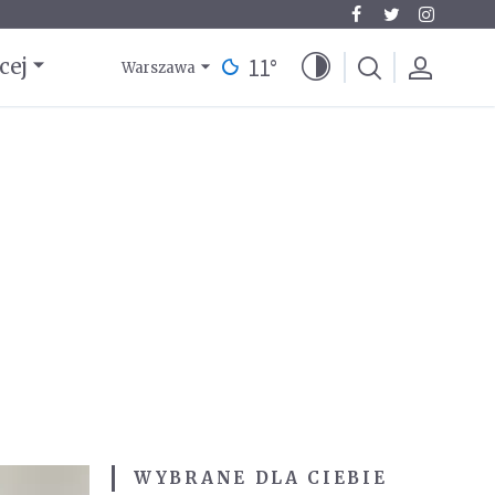
11
°
cej
Warszawa
WYBRANE DLA CIEBIE