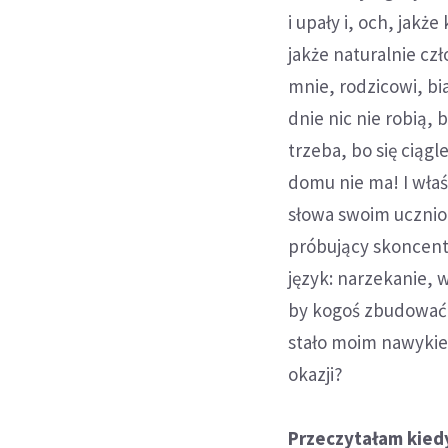
i upały i, och, jakż
jakże naturalnie czł
mnie, rodzicowi, bi
dnie nic nie robią, 
trzeba, bo się ciąg
domu nie ma! I wła
słowa swoim ucznio
próbujący skoncentro
język: narzekanie, 
by kogoś zbudować, 
stało moim nawykiem
okazji?
Przeczytałam kiedy