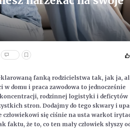
iesz narzekać na swoje
klarowaną fanką rodzicielstwa tak, jak ja, al
ieci w domu i praca zawodowa to jednocześnie
koncentracji, rodzinnej logistyki i deficytów
zystkich stron. Dodajmy do tego skwary i upał
 człowiekowi się ciśnie na usta warkot irytac
k faktu, że to, co ten mały człowiek słyszy o