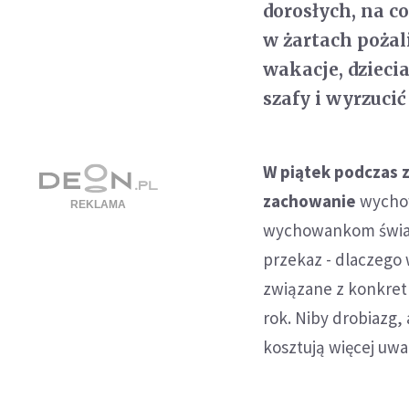
dorosłych, na co
w żartach pożal
wakacje, dzieci
szafy i wyrzuci
W piątek podczas 
zachowanie
wychow
wychowankom świade
przekaz - dlaczego 
związane z konkret
rok. Niby drobiazg,
kosztują więcej uwag