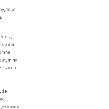
my, to w
a.
teraz,
się dla
łomne
kolnym na
, czy na
, że
cji,
ego skwary