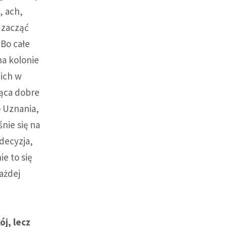
, ach,
o zacząć
 Bo całe
na kolonie
 ich w
iąca dobre
o Uznania,
śnie się na
decyzja,
e to się
ażdej
j, lecz