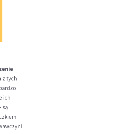
zenie
 z tych
 bardzo
e ich
- są
aczkiem
owawczyni