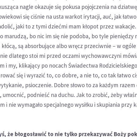
e kusząca nagle okazuje się pokusa pojojczenia na dziatwę
owiekowi się ciśnie na usta warkot irytacji, auć, jak łatw
adolić, jaki to z tymi dziećmi mam kłopot przez wakacje.
bo marudzą, bo nic im się nie podoba, bo tyle pieniędzy 
le kłócą, są absorbujące albo wręcz przeciwnie – w ogóle
śnie dlatego stoi mi przed oczami wychowawczyni mów
m i my, klikający po nocach Świadectwa Rodzicielskieg
wać się i wyrazić to, co dobre, a nie to, co tak łatwo ci
wytykanie, psioczenie. Dobre słowo to za każdym razem 
umocnić, podnieść na duchu. Jak to zrobić, żeby właśni
 i nie wymagało specjalnego wysiłku i skupiania przy k
ś, że błogosławić to nie tylko przekazywać Boży pokó