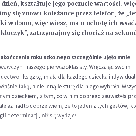
 dzień, kształtuje jego poczucie wartości. Wi
imy się znowu koleżance przez telefon, że „te
aki w domu, więc wiesz, mam ochotę ich wsadz
ć kluczyk”, zatrzymajmy się chociaż na sekun
zakończenia roku szkolnego szczególnie ujęło mnie
awczyni naszego pierwszoklasisty. Wręczając swoim
ctwo i książkę, miała dla każdego dziecka indywidua
właśnie taką, a nie inną lekturę dla niego wybrała. Wszy
nym dzieckiem, z tym, co w nim dobrego zauważyła prz
 ale aż nadto dobrze wiem, że to jeden z tych gestów, kt
i i determinacji, niż się wydaje!