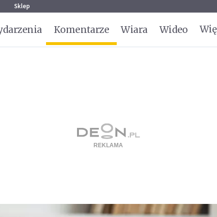
g
Sklep
Wię
darzenia
Komentarze
Wiara
Wideo