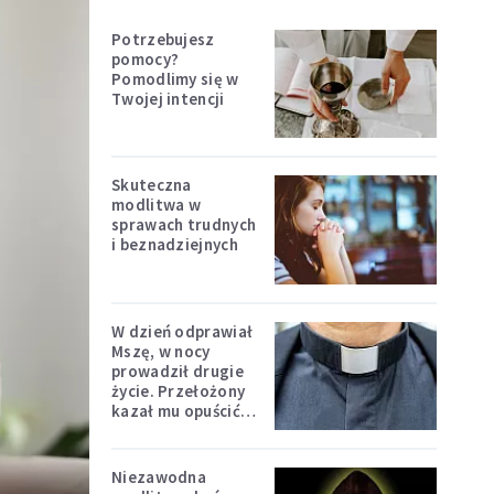
Potrzebujesz
pomocy?
Pomodlimy się w
Twojej intencji
Skuteczna
modlitwa w
sprawach trudnych
i beznadziejnych
W dzień odprawiał
Mszę, w nocy
prowadził drugie
życie. Przełożony
kazał mu opuścić
zakon
Niezawodna