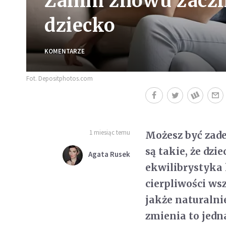
Zanim znowu zaczn
dziecko
KOMENTARZE
Fot. Depositphotos.com
1 miesiąc temu
Możesz być zade
są takie, że dz
Agata Rusek
ekwilibrystyka 
cierpliwości ws
jakże naturalnie
zmienia to jedna