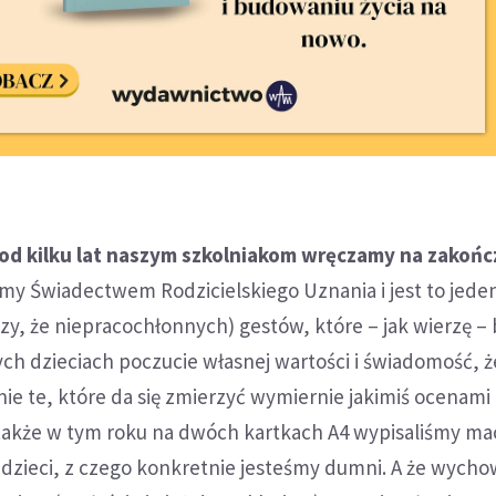
 od kilku lat naszym szkolniakom wręczamy na zakońc
y Świadectwem Rodzicielskiego Uznania i jest to jeden
zy, że niepracochłonnych) gestów, które – jak wierzę –
h dzieciach poczucie własnej wartości i świadomość, ż
nie te, które da się zmierzyć wymiernie jakimiś ocenami 
akże w tym roku na dwóch kartkach A4 wypisaliśmy m
dzieci, z czego konkretnie jesteśmy dumni. A że wych