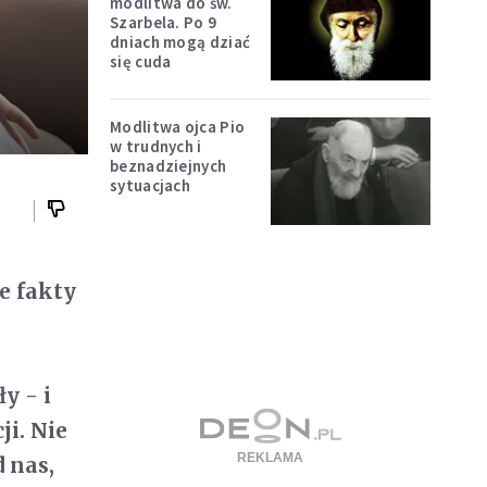
modlitwa do św.
Szarbela. Po 9
dniach mogą dziać
się cuda
Modlitwa ojca Pio
w trudnych i
beznadziejnych
sytuacjach
e fakty
y - i
ji. Nie
d nas,