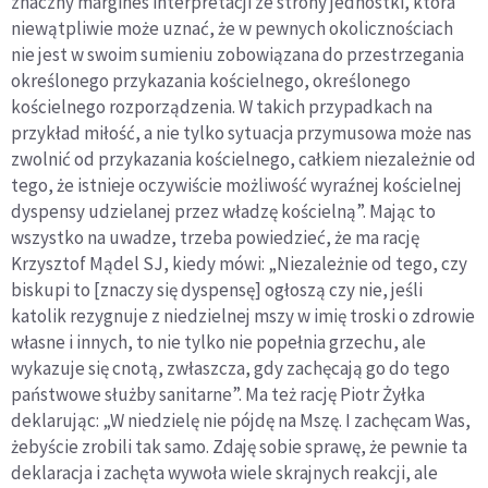
znaczny margines interpretacji ze strony jednostki, która
niewątpliwie może uznać, że w pewnych okolicznościach
nie jest w swoim sumieniu zobowiązana do przestrzegania
określonego przykazania kościelnego, określonego
kościelnego rozporządzenia. W takich przypadkach na
przykład miłość, a nie tylko sytuacja przymusowa może nas
zwolnić od przykazania kościelnego, całkiem niezależnie od
tego, że istnieje oczywiście możliwość wyraźnej kościelnej
dyspensy udzielanej przez władzę kościelną”. Mając to
wszystko na uwadze, trzeba powiedzieć, że ma rację
Krzysztof Mądel SJ, kiedy mówi: „Niezależnie od tego, czy
biskupi to [znaczy się dyspensę] ogłoszą czy nie, jeśli
katolik rezygnuje z niedzielnej mszy w imię troski o zdrowie
własne i innych, to nie tylko nie popełnia grzechu, ale
wykazuje się cnotą, zwłaszcza, gdy zachęcają go do tego
państwowe służby sanitarne”. Ma też rację Piotr Żyłka
deklarując: „W niedzielę nie pójdę na Mszę. I zachęcam Was,
żebyście zrobili tak samo. Zdaję sobie sprawę, że pewnie ta
deklaracja i zachęta wywoła wiele skrajnych reakcji, ale