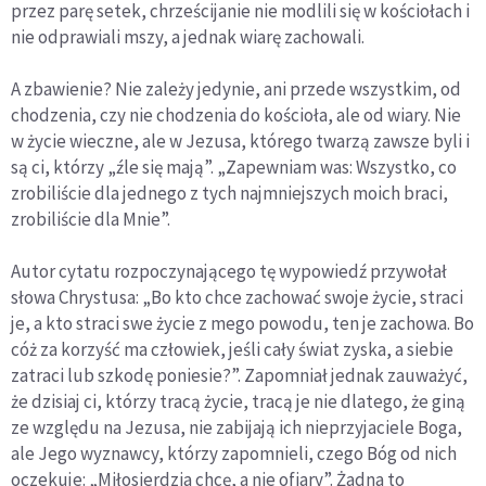
przez parę setek, chrześcijanie nie modlili się w kościołach i
nie odprawiali mszy, a jednak wiarę zachowali.
A zbawienie? Nie zależy jedynie, ani przede wszystkim, od
chodzenia, czy nie chodzenia do kościoła, ale od wiary. Nie
w życie wieczne, ale w Jezusa, którego twarzą zawsze byli i
są ci, którzy „źle się mają”. „Zapewniam was: Wszystko, co
zrobiliście dla jednego z tych najmniejszych moich braci,
zrobiliście dla Mnie”.
Autor cytatu rozpoczynającego tę wypowiedź przywołał
słowa Chrystusa: „Bo kto chce zachować swoje życie, straci
je, a kto straci swe życie z mego powodu, ten je zachowa. Bo
cóż za korzyść ma człowiek, jeśli cały świat zyska, a siebie
zatraci lub szkodę poniesie?”. Zapomniał jednak zauważyć,
że dzisiaj ci, którzy tracą życie, tracą je nie dlatego, że giną
ze względu na Jezusa, nie zabijają ich nieprzyjaciele Boga,
ale Jego wyznawcy, którzy zapomnieli, czego Bóg od nich
oczekuje: „Miłosierdzia chcę, a nie ofiary”. Żadna to