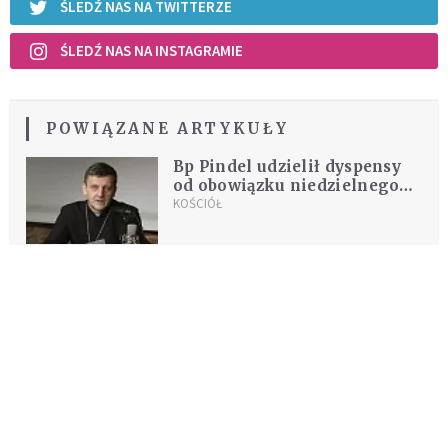
ŚLEDŹ NAS NA TWITTERZE
ŚLEDŹ NAS NA INSTAGRAMIE
POWIĄZANE ARTYKUŁY
Bp Pindel udzielił dyspensy
od obowiązku niedzielnego
uczestnictwa we Mszy św.
KOŚCIÓŁ
REKOMENDOWANE DLA CIEBIE /
POLECANE ARTYKUŁY
Dlaczego uważam, że churching ma
swoje pozytywne oblicze?
KOMENTARZE