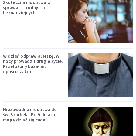
Skuteczna modlitwa w
sprawach trudnych i
beznadziejnych
W dzień odprawiał Mszę, w
nocy prowadził drugie życie.
Przełożony kazał mu
opuścić zakon
Niezawodna modlitwa do
św. Szarbela. Po 9 dniach
mogą dziać się cuda