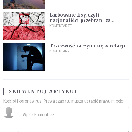
Farbowane lisy, czyli
nacjonaliści przebrani za
chrześcijan
KOMENTARZE
Trzeźwość zaczyna się w relacji
KOMENTARZE
SKOMENTUJ ARTYKUŁ
Kościół i koronawirus. Prawa szabatu muszą ustąpić prawu miłości