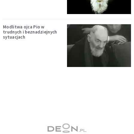
Modlitwa ojca Pio w
trudnych i beznadziejnych
sytuacjach