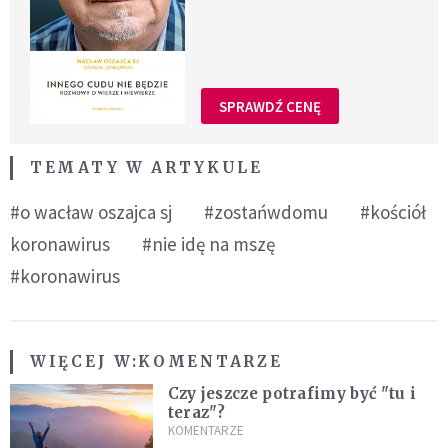
SPRAWDŹ CENĘ
TEMATY W ARTYKULE
#o wacław oszajca sj
#zostańwdomu
#kościół
koronawirus
#nie idę na mszę
#koronawirus
WIĘCEJ W:
KOMENTARZE
Czy jeszcze potrafimy być "tu i
teraz"?
KOMENTARZE