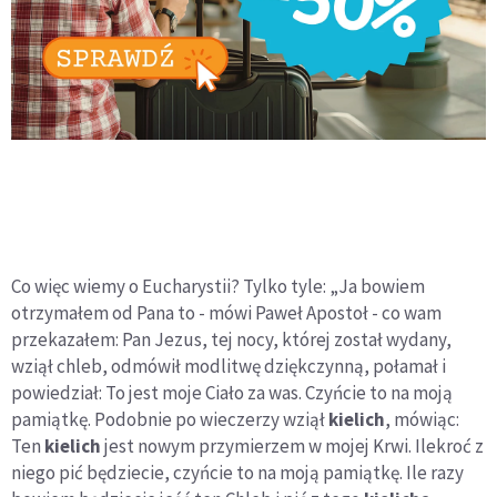
Co więc wiemy o Eucharystii? Tylko tyle: „Ja bowiem
otrzymałem od Pana to - mówi Paweł Apostoł - co wam
przekazałem: Pan Jezus, tej nocy, której został wydany,
wziął chleb, odmówił modlitwę dziękczynną, połamał i
powiedział: To jest moje Ciało za was. Czyńcie to na moją
pamiątkę. Podobnie po wieczerzy wziął
kielich
, mówiąc:
Ten
kielich
jest nowym przymierzem w mojej Krwi. Ilekroć z
niego pić będziecie, czyńcie to na moją pamiątkę. Ile razy