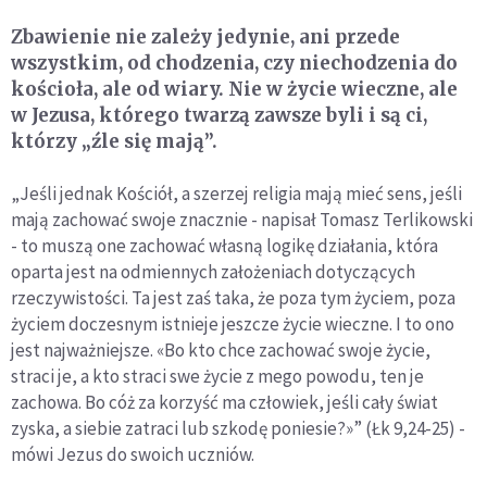
Zbawienie nie zależy jedynie, ani przede
wszystkim, od chodzenia, czy niechodzenia do
kościoła, ale od wiary. Nie w życie wieczne, ale
w Jezusa, którego twarzą zawsze byli i są ci,
którzy „źle się mają”.
„
Jeśli jednak Kościół, a szerzej religia mają mieć sens, jeśli
mają zachować swoje znacznie - napisał Tomasz Terlikowski
- to muszą one zachować własną logikę działania, która
oparta jest na odmiennych założeniach dotyczących
rzeczywistości. Ta jest zaś taka, że poza tym życiem, poza
życiem doczesnym istnieje jeszcze życie wieczne. I to ono
jest najważniejsze. «Bo kto chce zachować swoje życie,
straci je, a kto straci swe życie z mego powodu, ten je
zachowa. Bo cóż za korzyść ma człowiek, jeśli cały świat
zyska, a siebie zatraci lub szkodę poniesie?»” (Łk 9,24-25) -
mówi Jezus do swoich uczniów.