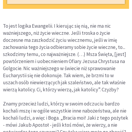
To jest logika Ewangelii. I kierując się nią, nie ma nic
ważniejszego, niż życie wieczne. Jeśli troska o życie
doczesne ma zaszkodzić życiu wiecznemu, jeśli w imię
zachowania tego życia odbieramy sobie życie wieczne, to...
szkodzimy temu, co najważniejsze. (…) Msza Święta, [jest]
powtórzeniem i uobecnieniem Ofiary Jezusa Chrystusa na
Golgocie. Nic ważniejszego w świecie niż sprawowanie
Eucharystii się nie dokonuje. Tak wiem, że brzmi to w
uszach osób niewierzących jak szaleństwo, ale tak właśnie
wierzą katolicy. Ci, którzy wierzą, jak katolicy”. Czyżby?
Znamy przecież ludzi, którzy w swoim odczuciu bardzo
kochali mszę i w ogóle wszystkie inne nabożeństwa, ale nie
kochali ludzi, a więc i Boga. „Bracia moi! Jaki z tego pożytek
- mówi Jakub Apostoł - jeśli ktoś mówi, że wierzy, a nie
potwierdza tego czynami? Czy taka wiara może go zbawić?