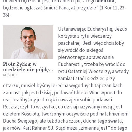
bowiem będziecie jeść ten Chleb i pić z tego
kielicha
,
będziecie ogłaszać śmierć Pana, aż przyjdzie” (1 Kor 11, 23-
28).
Ustanawiając Eucharystię, Jezus
korzysta z rytu wieczerzy
paschalnej. Jeśli więc chciałoby
się wrócić do jakiegoś
pierwotnego sprawowania
Eucharystii, trzeba by wrócić do
Piotr Żyłka: w
niedzielę nie pójdę
rytu Ostatniej Wieczerzy, a wtedy
na Mszę. I zachęcam
KOŚCIÓŁ
zamiast stać i siedzieć przy
Was, żebyście zrobili
ołtarzu, musielibyśmy leżeć na wygodnych tapczanikach.
tak samo
Zamiast, jak jest dzisiaj, podawać Chleb i Wino wprost do
ust, bralibyśmy je do rąk i nawzajem sobie podawali.
Reszta, czyli to wszystko, co dzisiaj nazywamy mszą, jest
dziełem Kościoła, tworzonym oczywiście pod natchnieniem
Ducha Świętego, ale też ducha czasu, ducha tego świata,
jak mówi Karl Rahner SJ. Stąd msza „zmienna jest” do tego