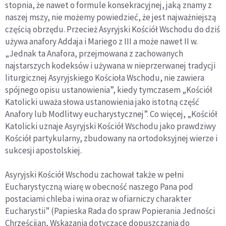
stopnia, że nawet o formule konsekracyjnej, jaką znamy z
naszej mszy, nie możemy powiedzieć, że jest najważniejszą
częścią obrzędu. Przecież Asyryjski Kościół Wschodu do dziś
używa anafory Addaja i Mariego z III a może nawet II w.
„Jednak ta Anafora, przejmowana z zachowanych
najstarszych kodeksów i używana w nieprzerwanej tradycji
liturgicznej Asyryjskiego Kościoła Wschodu, nie zawiera
spójnego opisu ustanowienia”, kiedy tymczasem „Kościół
Katolicki uważa słowa ustanowienia jako istotną część
Anafory lub Modlitwy eucharystycznej”. Co więcej, „Kościół
Katolicki uznaje Asyryjski Kościół Wschodu jako prawdziwy
Kościół partykularny, zbudowany na ortodoksyjnej wierze i
sukcesji apostolskiej.
Asyryjski Kościół Wschodu zachował także w pełni
Eucharystyczną wiarę w obecność naszego Pana pod
postaciami chleba i wina oraz w ofiarniczy charakter
Eucharystii” (Papieska Rada do spraw Popierania Jedności
Chrześcijan, Wskazania dotyczące dopuszczania do