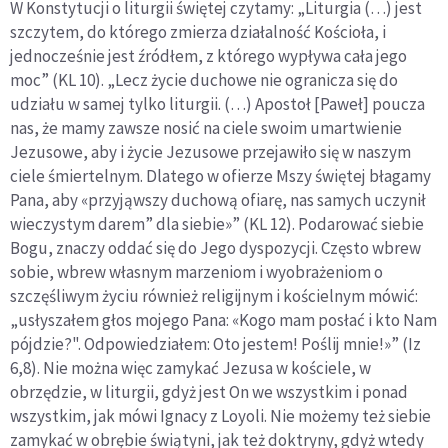
W Konstytucji o liturgii świętej czytamy: „Liturgia (…) jest
szczytem, do którego zmierza działalność Kościoła, i
jednocześnie jest źródłem, z którego wypływa cała jego
moc” (KL 10). „
Lecz życie duchowe nie ogranicza się do
udziału w samej tylko liturgii. (…) Apostoł [Paweł] poucza
nas, że mamy zawsze nosić na ciele swoim umartwienie
Jezusowe, aby i życie Jezusowe przejawiło się w naszym
ciele śmiertelnym. Dlatego w ofierze Mszy świętej błagamy
Pana, aby «przyjąwszy duchową ofiarę, nas samych uczynił
wieczystym darem” dla siebie»”
(KL 12)
. Podarować siebie
Bogu, znaczy oddać się do Jego dyspozycji. Często wbrew
sobie, wbrew własnym marzeniom i wyobrażeniom o
szczęśliwym życiu również religijnym i kościelnym mówić:
„usłyszałem głos mojego Pana: «Kogo mam posłać i kto Nam
pójdzie?". Odpowiedziałem: Oto jestem! Poślij mnie!»” (Iz
6,8). Nie można więc zamykać Jezusa w kościele, w
obrzędzie, w liturgii, gdyż jest On we wszystkim i ponad
wszystkim, jak mówi Ignacy z Loyoli. Nie możemy też siebie
zamykać w obrębie świątyni, jak też doktryny, gdyż wtedy