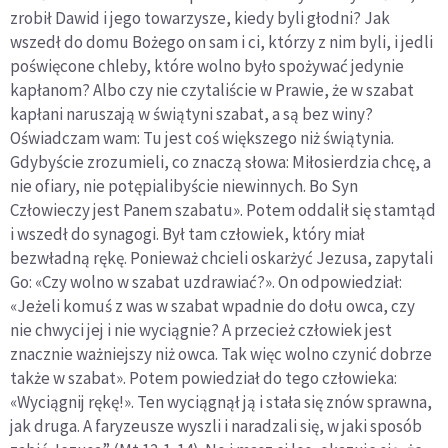
zrobił Dawid i jego towarzysze, kiedy byli głodni? Jak
wszedł do domu Bożego on sam i ci, którzy z nim byli, i jedli
poświęcone chleby, które wolno było spożywać jedynie
kapłanom? Albo czy nie czytaliście w Prawie, że w szabat
kapłani naruszają w świątyni szabat, a są bez winy?
Oświadczam wam: Tu jest coś większego niż świątynia.
Gdybyście zrozumieli, co znaczą słowa: Miłosierdzia chcę, a
nie ofiary, nie potępialibyście niewinnych. Bo Syn
Człowieczy jest Panem szabatu». Potem oddalił się stamtąd
i wszedł do synagogi. Był tam człowiek, który miał
bezwładną rękę. Ponieważ chcieli oskarżyć Jezusa, zapytali
Go: «Czy wolno w szabat uzdrawiać?». On odpowiedział:
«Jeżeli komuś z was w szabat wpadnie do dołu owca, czy
nie chwyci jej i nie wyciągnie? A przecież człowiek jest
znacznie ważniejszy niż owca. Tak więc wolno czynić dobrze
także w szabat». Potem powiedział do tego człowieka:
«Wyciągnij rękę!». Ten wyciągnął ją i stała się znów sprawna,
jak druga. A faryzeusze wyszli i naradzali się, w jaki sposób