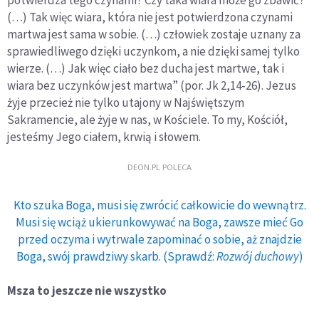
(…) Tak więc wiara, która nie jest potwierdzona czynami
martwa jest sama w sobie. (…) człowiek zostaje uznany za
sprawiedliwego dzięki uczynkom, a nie dzięki samej tylko
wierze. (…) Jak więc ciało bez ducha jest martwe, tak i
wiara bez uczynków jest martwa” (por. Jk 2,14-26). Jezus
żyje przecież nie tylko utajony w Najświętszym
Sakramencie, ale żyje w nas, w Kościele. To my, Kościół,
jesteśmy Jego ciałem, krwią i słowem.
DEON.PL POLECA
Kto szuka Boga, musi się zwrócić całkowicie do wewnątrz.
Musi się wciąż ukierunkowywać na Boga, zawsze mieć Go
przed oczyma i wytrwale zapominać o sobie, aż znajdzie
Boga, swój prawdziwy skarb. (Sprawdź:
Rozwój duchowy
)
Msza to jeszcze nie wszystko