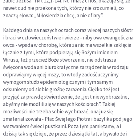
zabić Jezusa” (Mt 12,1-14). No i masz ci los, okazuje się, że
nawet cud nie przekona tych, którzy nie zrozumieli, co
znaczą słowa: „Miłosierdzia chcę, a nie ofiary”.
Każdego dnia na naszych oczach coraz więcej naszych sióstr
i braci w człowieczeństwie i wierze - niby owa ewangeliczna
owca - wpada w chorobę, która za nic ma wszelkie zaklęcia
łącznie z tymi, które podpierają się Bożym imieniem.
Wirusa, też przecież Boże stworzenie, nie odstrasza
święcona woda ani biurokratyczne zarządzenia w rodzaju
odprawiajmy więcej mszy, to wtedy zadośćuczynimy
wymogom służb epidemiologicznym i tym samym
odsuniemy od siebie groźbę zarażenia. Ciężko też jest
przyjąć za prawdę stwierdzenie, że „jest niewyobrażalne,
abyśmy nie modlili się w naszych kościołach”. Takiej
możliwości nie trzeba sobie wyobrażać, ona już się
zmaterializowała - Plac Świętego Piotra i bazylika pod jego
wezwaniem świeci pustkami. Poza tym pamiętamy, a i
dzisiaj tak się dzieje, że przez dziesiątki lat, a bywało że i