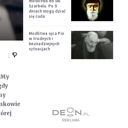
modlitwa do św.
Szarbela. Po 9
dniach mogą dziać
się cuda
Modlitwa ojca Pio
w trudnych i
beznadziejnych
sytuacjach
. My
gdy
my
omkowie
órej