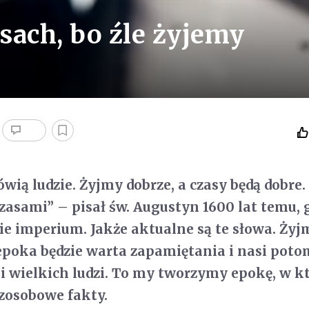
sach, bo źle żyjemy
ówią ludzie. Żyjmy dobrze, a czasy będą dobre
zasami” – pisał św. Augustyn 1600 lat temu, 
e imperium. Jakże aktualne są te słowa. Żyj
epoka będzie warta zapamiętania i nasi pot
 wielkich ludzi. To my tworzymy epokę, w kt
ezosobowe fakty.