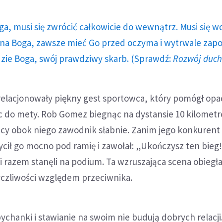
ga, musi się zwrócić całkowicie do wewnątrz. Musi się w
a Boga, zawsze mieć Go przed oczyma i wytrwale zap
dzie Boga, swój prawdziwy skarb. (Sprawdź:
Rozwój duc
relacjonowały piękny gest sportowca, który pomógł op
ec do mety. Rob Gomez biegnąc na dystansie 10 kilomet
ący obok niego zawodnik słabnie. Zanim jego konkurent
cił go mocno pod ramię i zawołał: „Ukończysz ten bieg
 razem stanęli na podium. Ta wzruszająca scena obiegła 
 życzliwości względem przeciwnika.
chanki i stawianie na swoim nie budują dobrych relacji