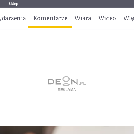
g
Sklep
Wię
darzenia
Komentarze
Wiara
Wideo