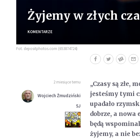
Żyjemy w złych cza
KOMENTARZE
Fot. depositphotos.com (653874724)
2 miesiące temu
„Czasy są złe, m
jesteśmy tymi c
Wojciech Żmudziński
upadało rzymski
SJ
dobrze, a nowa 
będą wspominali
żyjemy, a nie b