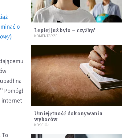
ciąż
ominać o
Lepiej już było – czyżby?
howy
)
KOMENTARZE
adającemu
rów
 upadł na
!” Pomógł
internet i
Umiejętność dokonywania
wyborów
KOŚCIÓŁ
. To