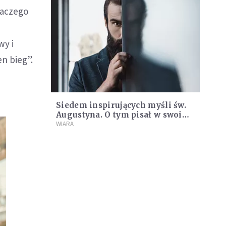
laczego
wy i
n bieg”.
Siedem inspirujących myśli św.
Augustyna. O tym pisał w swoim
liście do Boga
WIARA