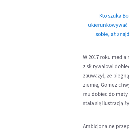
Kto szuka Bo
ukierunkowywać n
sobie, aż znaj
W 2017 roku media 
z sił rywalowi dobi
zauważył, że biegn
ziemię, Gomez chwy
mu dobiec do mety i
stała się ilustracją
Ambicjonalne przepy