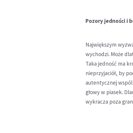
Pozory jedności i 
Największym wyzwan
wychodzi. Może dla
Taka jedność ma kr
nieprzyjaciół, by po
autentycznej wspól
głowy w piasek. Dla
wykracza poza gran