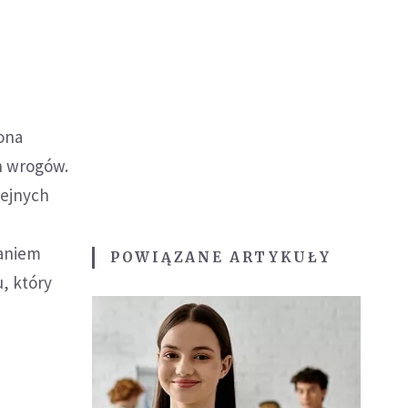
ona
h wrogów.
lejnych
waniem
POWIĄZANE ARTYKUŁY
, który
?