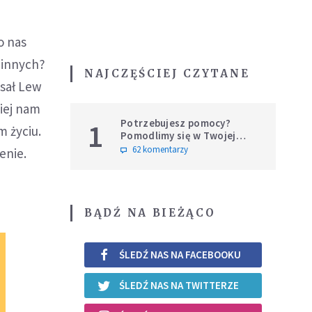
o nas
winnych?
NAJCZĘŚCIEJ CZYTANE
isał Lew
iej nam
Potrzebujesz pomocy?
1
m życiu.
Pomodlimy się w Twojej
intencji
62 komentarzy
enie.
BĄDŹ NA BIEŻĄCO
ŚLEDŹ NAS NA FACEBOOKU
ŚLEDŹ NAS NA TWITTERZE