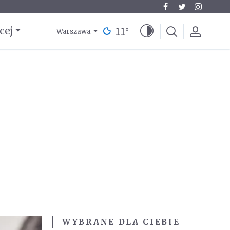
11
°
cej
Warszawa
WYBRANE DLA CIEBIE