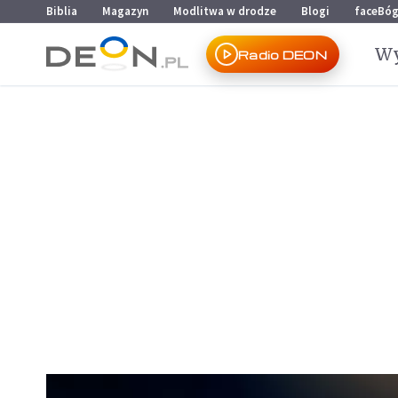
Przejdź do menu głównego
Przejdź do treści
Biblia
Magazyn
Modlitwa w drodze
Blogi
faceBó
Wy
Radio DEON