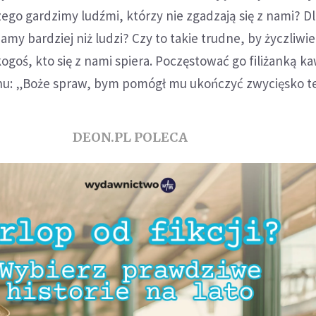
zego gardzimy ludźmi, którzy nie zgadzają się z nami? D
my bardziej niż ludzi? Czy to takie trudne, by życzliwie
ogoś, kto się z nami spiera. Poczęstować go filiżanką ka
hu: „Boże spraw, bym pomógł mu ukończyć zwycięsko te
DEON.PL POLECA