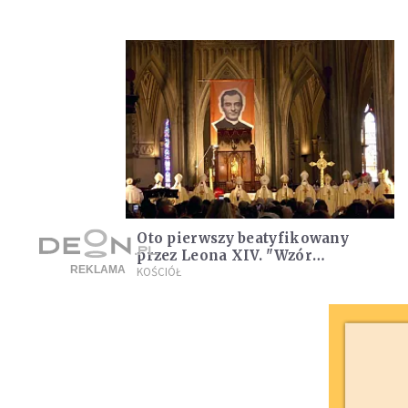
Oto pierwszy beatyfikowany
przez Leona XIV. "Wzór
świętości na nasze czasy"
KOŚCIÓŁ