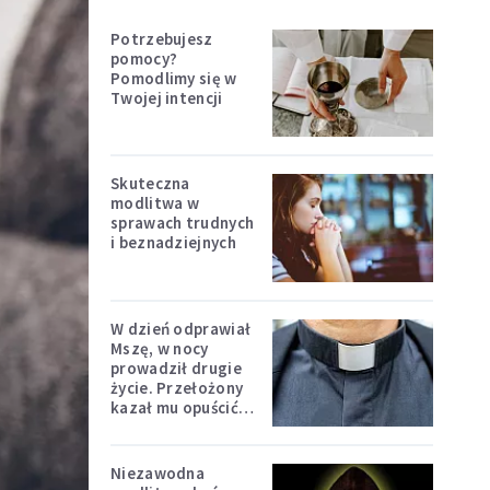
Potrzebujesz
pomocy?
Pomodlimy się w
Twojej intencji
Skuteczna
modlitwa w
sprawach trudnych
i beznadziejnych
W dzień odprawiał
Mszę, w nocy
prowadził drugie
życie. Przełożony
kazał mu opuścić
zakon
Niezawodna