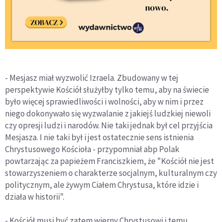
- Mesjasz miał wyzwolić Izraela. Zbudowany w tej
perspektywie Kościół służyłby tylko temu, aby na świecie
było więcej sprawiedliwości i wolności, aby w nim i przez
niego dokonywało się wyzwalanie z jakiejś ludzkiej niewoli
czy opresji ludzi i narodów. Nie taki jednak był cel przyjścia
Mesjasza. I nie taki był i jest ostatecznie sens istnienia
Chrystusowego Kościoła - przypomniał abp Polak
powtarzając za papieżem Franciszkiem, że "Kościół nie jest
stowarzyszeniem o charakterze socjalnym, kulturalnym czy
politycznym, ale żywym Ciałem Chrystusa, które idzie i
działa w historii".
- Kościół musi być zatem wierny Chrystusowi i temu