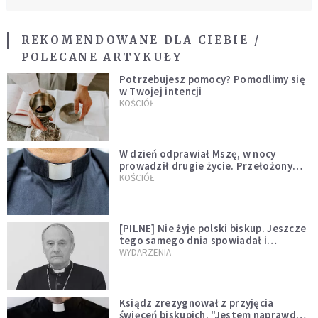
REKOMENDOWANE DLA CIEBIE /
POLECANE ARTYKUŁY
Potrzebujesz pomocy? Pomodlimy się
w Twojej intencji
KOŚCIÓŁ
W dzień odprawiał Mszę, w nocy
prowadził drugie życie. Przełożony
kazał mu opuścić zakon
KOŚCIÓŁ
[PILNE] Nie żyje polski biskup. Jeszcze
tego samego dnia spowiadał i
sprawował Mszę świętą
WYDARZENIA
Ksiądz zrezygnował z przyjęcia
święceń biskupich. "Jestem naprawdę