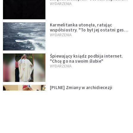
niegodny"
WYDARZENIA
Karmelitanka utonęła, ratując
współsiostry. "To był jej ostatni gest
miłości"
WYDARZENIA
Śpiewający ksiądz podbija internet.
"Chcę go na swoim ślubie"
WYDARZENIA
[PILNE] Zmiany w archidiecezji
warszawskiej. Abp Adrian Galbas
wręczył dekrety nowym proboszczom
KOŚCIÓŁ
[PILNE] Podjęto kroki ws. księdza
Sawielewicza. Nie zobaczymy go w
mediach
WYDARZENIA