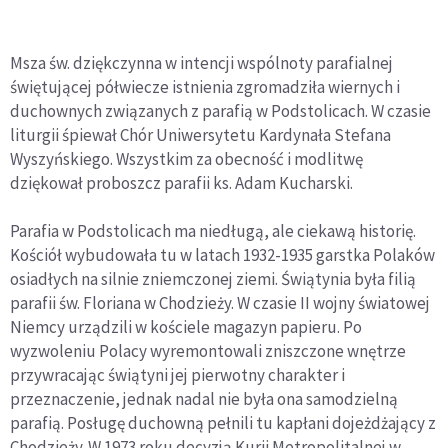
Msza św. dziękczynna w intencji wspólnoty parafialnej
świętującej półwiecze istnienia zgromadziła wiernych i
duchownych związanych z parafią w Podstolicach. W czasie
liturgii śpiewał Chór Uniwersytetu Kardynała Stefana
Wyszyńskiego. Wszystkim za obecność i modlitwę
dziękował proboszcz parafii ks. Adam Kucharski.
Parafia w Podstolicach ma niedługą, ale ciekawą historię.
Kościół wybudowała tu w latach 1932-1935 garstka Polaków
osiadłych na silnie zniemczonej ziemi. Świątynia była filią
parafii św. Floriana w Chodzieży. W czasie II wojny światowej
Niemcy urządzili w kościele magazyn papieru. Po
wyzwoleniu Polacy wyremontowali zniszczone wnętrze
przywracając świątyni jej pierwotny charakter i
przeznaczenie, jednak nadal nie była ona samodzielną
parafią. Posługę duchowną pełnili tu kapłani dojeżdżający z
Chodzieży. W 1973 roku decyzją Kurii Metropolitalnej w