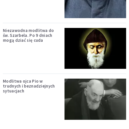
Niezawodna modlitwa do
św. Szarbela. Po 9 dniach
mogą dziać się cuda
Modlitwa ojca Pio w
trudnych i beznadziejnych
sytuacjach