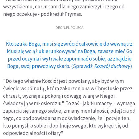
wszystkiemu, co On sam dla niego zamierzył i czego od
niego oczekuje - podkreślił Prymas.
DEON.PL POLECA
Kto szuka Boga, musi się zwrócić całkowicie do wewnątrz.
Musi się wciąż ukierunkowywać na Boga, zawsze mieć Go
przed oczyma i wytrwale zapominać o sobie, aż znajdzie
Boga, swój prawdziwy skarb. (Sprawdź:
Rozwój duchowy
)
"Do tego właśnie Kościół jest powołany, aby być w tym
świecie wspólnotą, która zakorzeniona w Chrystusie przez
chrzest, wyznaje z pokorą i odwagą wiarę w Niego i
świadczy ją w miłosierdziu". To zaś - jak tłumaczył - wymaga
zaparcia się samego siebie, zmiany mentalności, odejścia od
tego, co podpowiada nam doświadczenie, że "pożyje ten,
kto pomyśli o sobie i dopilnuje swego, kto wykręci się od
odpowiedzialności i ofiary".