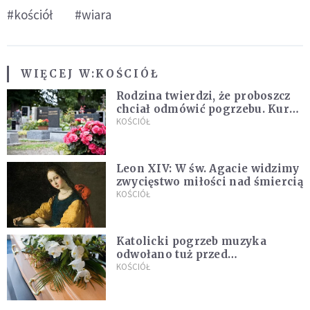
#kościół
#wiara
WIĘCEJ W:
KOŚCIÓŁ
Rodzina twierdzi, że proboszcz
chciał odmówić pogrzebu. Kuria
zapowiada wyjaśnienia
KOŚCIÓŁ
Leon XIV: W św. Agacie widzimy
zwycięstwo miłości nad śmiercią
KOŚCIÓŁ
Katolicki pogrzeb muzyka
odwołano tuż przed
uroczystością. Powodem była
KOŚCIÓŁ
przynależność do masonerii