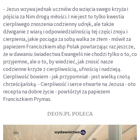
- Jezus wzywa jednak uczniów do wzięcia swego krzyża i
pójścia za Nim drogą miłości. I nie jest to tylko kwestia
cierpliwego znoszenia codzienny udręk, ale także
dźwiganie z wiarą i odpowiedzialnością tej części znoju i
cierpienia, jakie pociąga za sobą walka ze złem - mówił za
papieżem Franciszkiem abp Polak powtarzając raz jeszcze,
że w dawaniu świadectwa Ewangelii nie chodzi tylko o to, co
przyjemne, ale o to, by wiedzieć, jak znosić nasze
codzienne krzyże z cierpliwością, ufnością i nadzieją.
Cierpliwość bowiem - jak przypomniał - jest wielką cnotą
chrześcijańską. - Cierpliwość i serce otwarte na Jezusa - oto
recepta na dobre życie - powtórzył za papieżem
Franciszkiem Prymas.
DEON.PL POLECA