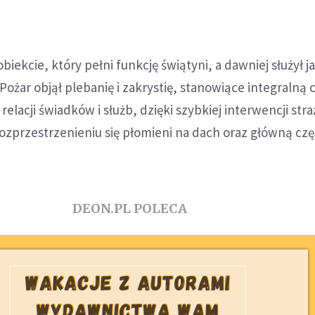
obiekcie, który pełni funkcję świątyni, a dawniej służył j
Pożar objął plebanię i zakrystię, stanowiące integralną 
elacji świadków i służb, dzięki szybkiej interwencji str
rozprzestrzenieniu się płomieni na dach oraz główną czę
DEON.PL POLECA