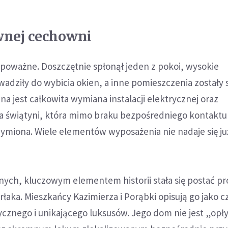
wnej cechowni
 poważne. Doszczętnie spłonął jeden z pokoi, wysokie
dziły do wybicia okien, a inne pomieszczenia zostały s
a jest całkowita wymiana instalacji elektrycznej oraz
a świątyni, która mimo braku bezpośredniego kontaktu
ymiona. Wiele elementów wyposażenia nie nadaje się ju
nych, kluczowym elementem historii stała się postać p
łaka. Mieszkańcy Kazimierza i Porąbki opisują go jako c
znego i unikającego luksusów. Jego dom nie jest „opł