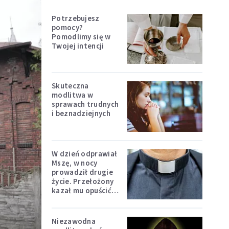
Potrzebujesz
pomocy?
Pomodlimy się w
Twojej intencji
Skuteczna
modlitwa w
sprawach trudnych
i beznadziejnych
W dzień odprawiał
Mszę, w nocy
prowadził drugie
życie. Przełożony
kazał mu opuścić
zakon
Niezawodna