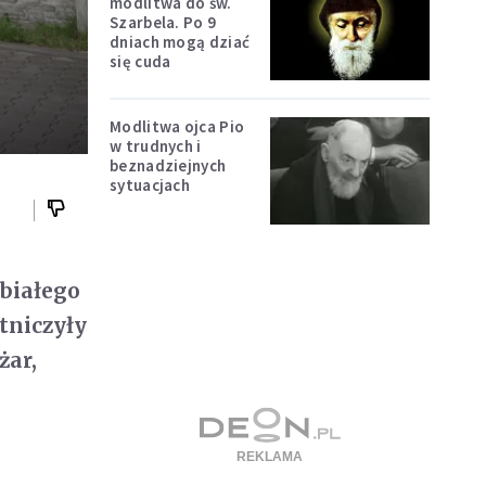
modlitwa do św.
Szarbela. Po 9
dniach mogą dziać
się cuda
Modlitwa ojca Pio
w trudnych i
beznadziejnych
sytuacjach
„białego
tniczyły
żar,