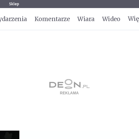
g
Sklep
Wię
darzenia
Komentarze
Wiara
Wideo