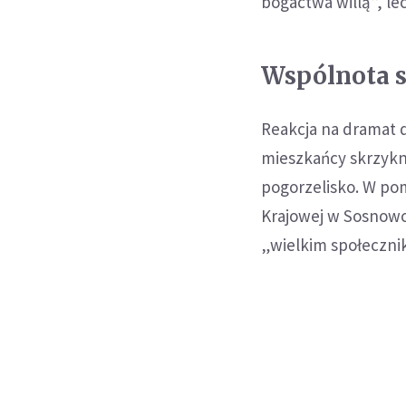
bogactwa willą”, l
Wspólnota si
Reakcja na dramat 
mieszkańcy skrzyknę
pogorzelisko. W po
Krajowej w Sosnowc
„wielkim społecznik