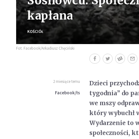
Sosnowcu. Społecz
kapłana
KOŚCIÓŁ
Fot. Facebook/Arkadiusz Chęciński
2 miesiące temu
Dzieci przychod
tygodnia” do pa
Facebook/łs
we mszy odprawi
który wybuchł w
Wydarzenie to 
społeczności, k