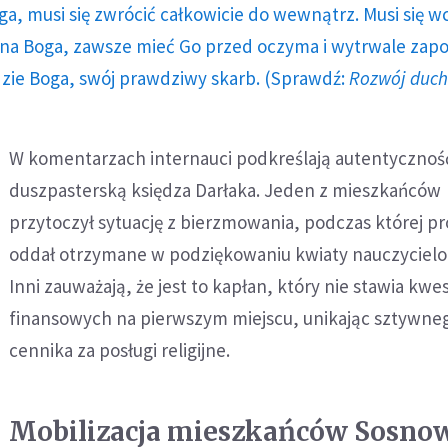
ga, musi się zwrócić całkowicie do wewnątrz. Musi się w
a Boga, zawsze mieć Go przed oczyma i wytrwale zap
dzie Boga, swój prawdziwy skarb. (Sprawdź:
Rozwój duc
W komentarzach internauci podkreślają autentycznoś
duszpasterską księdza Darłaka. Jeden z mieszkańców
przytoczył sytuację z bierzmowania, podczas której p
oddał otrzymane w podziękowaniu kwiaty nauczycielom 
Inni zauważają, że jest to kapłan, który nie stawia kwes
finansowych na pierwszym miejscu, unikając sztywne
cennika za posługi religijne.
Mobilizacja mieszkańców Sosno