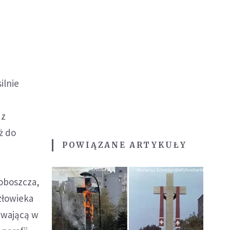
ilnie
 z
ż do
POWIĄZANE ARTYKUŁY
roboszcza,
złowieka
ywającą w