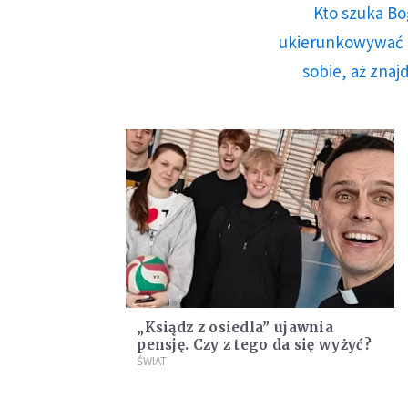
Kto szuka Bo
ukierunkowywać n
sobie, aż znaj
„Ksiądz z osiedla” ujawnia
pensję. Czy z tego da się wyżyć?
ŚWIAT