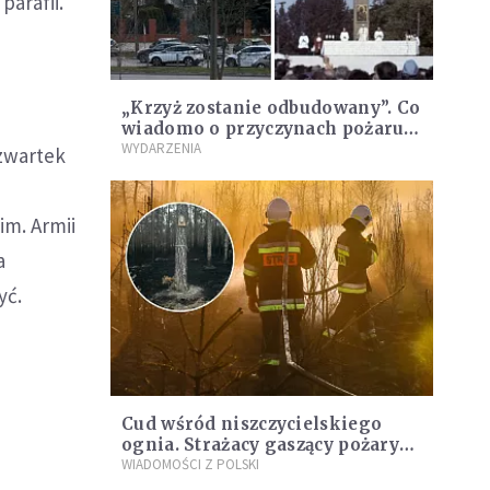
arafii.
„Krzyż zostanie odbudowany”. Co
wiadomo o przyczynach pożaru
papieskiego krzyża w Warszawie
WYDARZENIA
czwartek
im. Armii
a
yć.
Cud wśród niszczycielskiego
ognia. Strażacy gaszący pożary
na Roztoczu opublikowali
WIADOMOŚCI Z POLSKI
niezwykłe zdjęcie