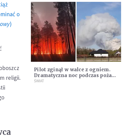
ciąż
ominać o
howy
)
ć
roboszcz
Pilot zginął w walce z ogniem.
Dramatyczna noc podczas pożaru
religii.
lasów na Lubelszczyźnie
ŚWIAT
tii
go
wca