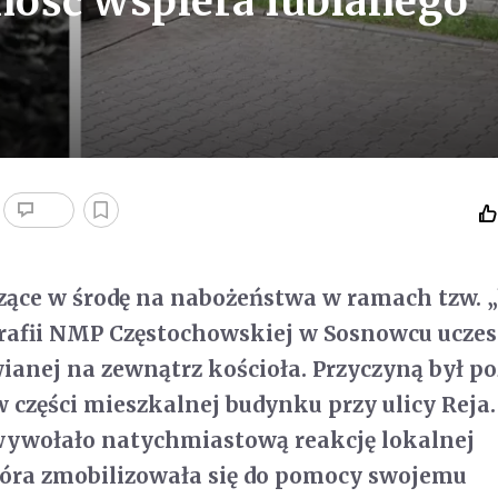
ność wspiera lubianego
zące w środę na nabożeństwa w ramach tzw. 
rafii NMP Częstochowskiej w Sosnowcu uczes
anej na zewnątrz kościoła. Przyczyną był po
 części mieszkalnej budynku przy ulicy Reja.
wywołało natychmiastową reakcję lokalnej
tóra zmobilizowała się do pomocy swojemu