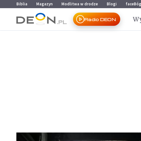
Przejdź do menu głównego
Przejdź do treści
Biblia
Magazyn
Modlitwa w drodze
Blogi
faceBó
Wy
Radio DEON