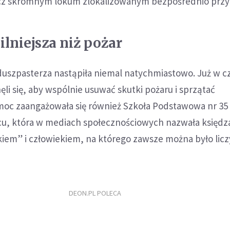
ecz skromnym lokum zlokalizowanym bezpośrednio przy p
lniejsza niż pożar
duszpasterza nastąpiła niemal natychmiastowo. Już w 
li się, aby wspólnie usuwać skutki pożaru i sprzątać
moc zaangażowała się również Szkoła Podstawowa nr 35 
u, która w mediach społecznościowych nazwała księdz
iem” i człowiekiem, na którego zawsze można było licz
DEON.PL POLECA