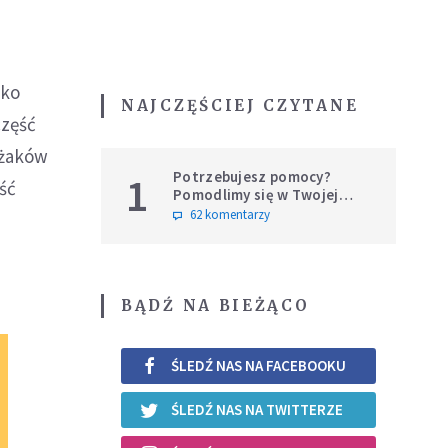
ako
NAJCZĘŚCIEJ CZYTANE
część
ażaków
Potrzebujesz pomocy?
1
ść
Pomodlimy się w Twojej
intencji
62 komentarzy
BĄDŹ NA BIEŻĄCO
ŚLEDŹ NAS NA FACEBOOKU
ŚLEDŹ NAS NA TWITTERZE