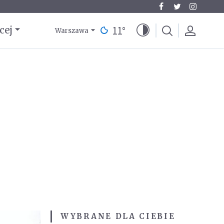
11
°
cej
Warszawa
WYBRANE DLA CIEBIE