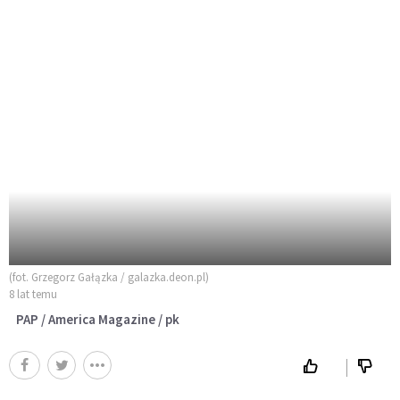
(fot. Grzegorz Gałązka / galazka.deon.pl)
8 lat temu
PAP / America Magazine / pk