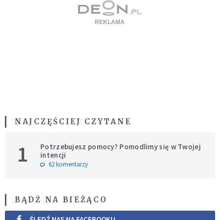
NAJCZĘŚCIEJ CZYTANE
1
Potrzebujesz pomocy? Pomodlimy się w Twojej
intencji
62 komentarzy
BĄDŹ NA BIEŻĄCO
ŚLEDŹ NAS NA FACEBOOKU