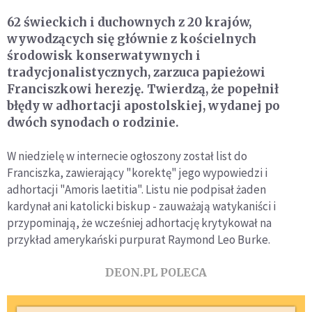
62 świeckich i duchownych z 20 krajów,
wywodzących się głównie z kościelnych
środowisk konserwatywnych i
tradycjonalistycznych, zarzuca papieżowi
Franciszkowi herezję. Twierdzą, że popełnił
błędy w adhortacji apostolskiej, wydanej po
dwóch synodach o rodzinie.
W niedzielę w internecie ogłoszony został list do
Franciszka, zawierający "korektę" jego wypowiedzi i
adhortacji "Amoris laetitia". Listu nie podpisał żaden
kardynał ani katolicki biskup - zauważają watykaniści i
przypominają, że wcześniej adhortację krytykował na
przykład amerykański purpurat Raymond Leo Burke.
DEON.PL POLECA