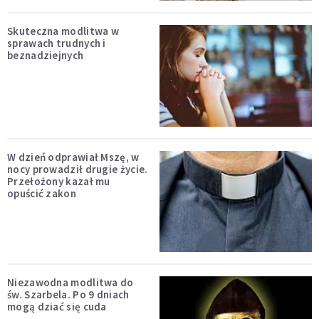
Skuteczna modlitwa w
sprawach trudnych i
beznadziejnych
W dzień odprawiał Mszę, w
nocy prowadził drugie życie.
Przełożony kazał mu
opuścić zakon
Niezawodna modlitwa do
św. Szarbela. Po 9 dniach
mogą dziać się cuda