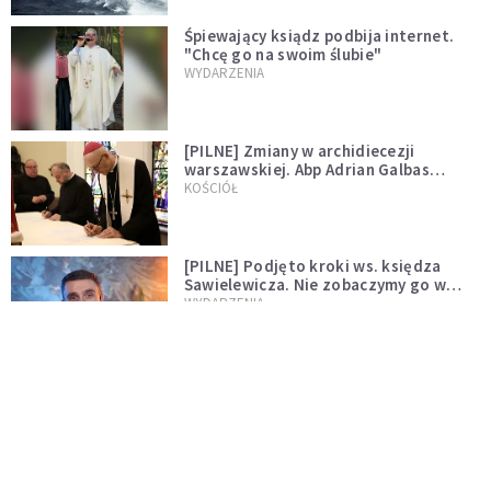
Śpiewający ksiądz podbija internet.
"Chcę go na swoim ślubie"
WYDARZENIA
[PILNE] Zmiany w archidiecezji
warszawskiej. Abp Adrian Galbas
wręczył dekrety nowym proboszczom
KOŚCIÓŁ
[PILNE] Podjęto kroki ws. księdza
Sawielewicza. Nie zobaczymy go w
mediach
WYDARZENIA