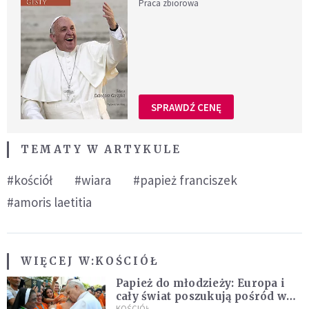
Praca zbiorowa
SPRAWDŹ CENĘ
TEMATY W ARTYKULE
#kościół
#wiara
#papież franciszek
#amoris laetitia
WIĘCEJ W:
KOŚCIÓŁ
Papież do młodzieży: Europa i
cały świat poszukują pośród was
KOŚCIÓŁ