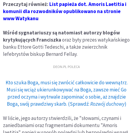
Przeczytaj również:
List papieża dot. Amoris Laetitia i
komunii dla rozwodników opublikowano na stronie
www Watykanu
Wśród sygnatariuszy są natomiast autorzy blogów
krytykujących Franciszka
oraz były prezes watykańskiego
banku Ettore Gotti Tedeschi, a także zwierzchnik
lefebrystów biskup Bernard Fellay.
DEON.PL POLECA
Kto szuka Boga, musi się zwrócić całkowicie do wewnątrz.
Musi się wciąż ukierunkowywać na Boga, zawsze mieć Go
przed oczyma i wytrwale zapominać o sobie, aż znajdzie
Boga, swój prawdziwy skarb. (Sprawdź:
Rozwój duchowy
)
W liście, jego autorzy stwierdzili, że "słowami, czynami i
zaniedbaniami oraz fragmentami dokumentu "Amoris
laetitia" papież w sposób pośredni lub bezpośredni wsparł