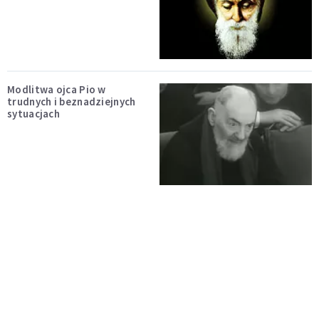
Modlitwa ojca Pio w
trudnych i beznadziejnych
sytuacjach