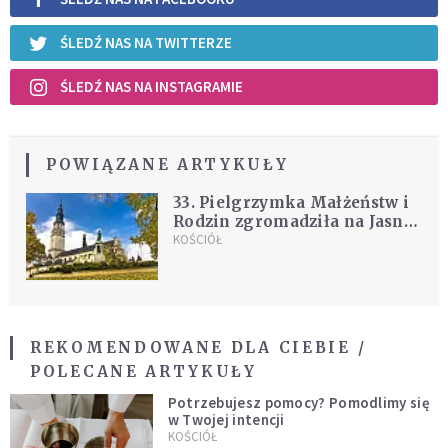
ŚLEDŹ NAS NA TWITTERZE
ŚLEDŹ NAS NA INSTAGRAMIE
POWIĄZANE ARTYKUŁY
33. Pielgrzymka Małżeństw i
Rodzin zgromadziła na Jasnej
Górze 5 tys. osób
KOŚCIÓŁ
REKOMENDOWANE DLA CIEBIE /
POLECANE ARTYKUŁY
Potrzebujesz pomocy? Pomodlimy się
w Twojej intencji
KOŚCIÓŁ