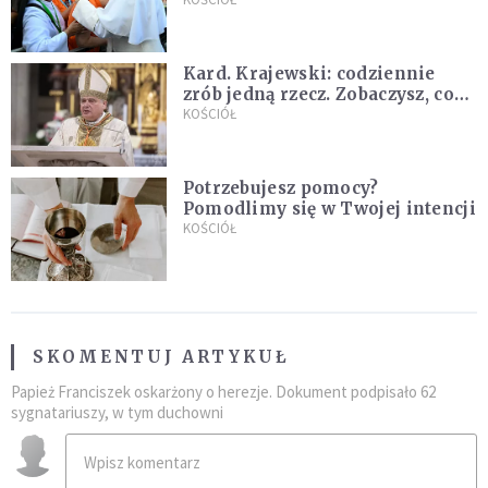
nowych świętych
Kard. Krajewski: codziennie
zrób jedną rzecz. Zobaczysz, co
stanie się z twoim życiem
KOŚCIÓŁ
Potrzebujesz pomocy?
Pomodlimy się w Twojej intencji
KOŚCIÓŁ
SKOMENTUJ ARTYKUŁ
Papież Franciszek oskarżony o herezje. Dokument podpisało 62
sygnatariuszy, w tym duchowni