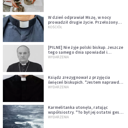
W dzień odprawiał Mszę, w nocy
prowadził drugie życie. Przełożony
kazał mu opuścić zakon
KOŚCIÓŁ
[PILNE] Nie żyje polski biskup. Jeszcze
tego samego dnia spowiadał i
sprawował Mszę świętą
WYDARZENIA
Ksiądz zrezygnował z przyjęcia
święceń biskupich. "Jestem naprawdę
niegodny"
WYDARZENIA
Karmelitanka utonęła, ratując
współsiostry. "To był jej ostatni gest
miłości"
WYDARZENIA