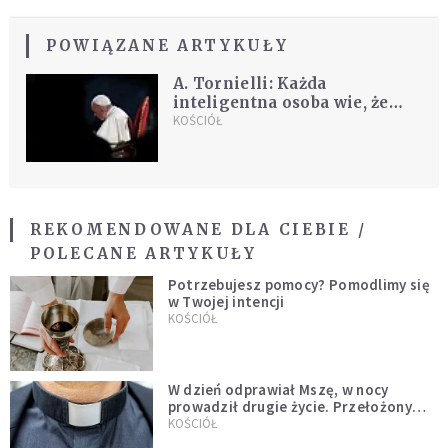
POWIĄZANE ARTYKUŁY
A. Tornielli: Każda
inteligentna osoba wie, że
kiedy papież mówi o wojnie
KOŚCIÓŁ
na Ukrainie to agresorem
jest Rosja
REKOMENDOWANE DLA CIEBIE /
POLECANE ARTYKUŁY
Potrzebujesz pomocy? Pomodlimy się
w Twojej intencji
KOŚCIÓŁ
W dzień odprawiał Mszę, w nocy
prowadził drugie życie. Przełożony
kazał mu opuścić zakon
KOŚCIÓŁ