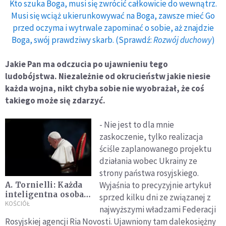
Kto szuka Boga, musi się zwrócić całkowicie do wewnątrz.
Musi się wciąż ukierunkowywać na Boga, zawsze mieć Go
przed oczyma i wytrwale zapominać o sobie, aż znajdzie
Boga, swój prawdziwy skarb. (Sprawdź:
Rozwój duchowy
)
Jakie Pan ma odczucia po ujawnieniu tego
ludobójstwa. Niezależnie od okrucieństw jakie niesie
każda wojna, nikt chyba sobie nie wyobrażał, że coś
takiego może się zdarzyć.
- Nie jest to dla mnie
zaskoczenie, tylko realizacja
ściśle zaplanowanego projektu
działania wobec Ukrainy ze
strony państwa rosyjskiego.
Wyjaśnia to precyzyjnie artykuł
A. Tornielli: Każda
inteligentna osoba
sprzed kilku dni ze związanej z
wie, że kiedy papież
KOŚCIÓŁ
najwyższymi władzami Federacji
mówi o wojnie na
Rosyjskiej agencji Ria Novosti. Ujawniony tam dalekosiężny
Ukrainie to