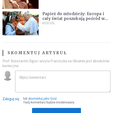
sielanką
Papież do młodzieży: Europa i
cały świat poszukują pośród was
nowych świętych
KOŚCIÓŁ
SKOMENTUJ ARTYKUŁ
Prof. Konstantin Sigov: wizyta Franciszka na Ukrainie jest absolutnie
konieczna
Zaloguj się
lub
skomentuj jako Gość
Twój komentarz będzie moderowany