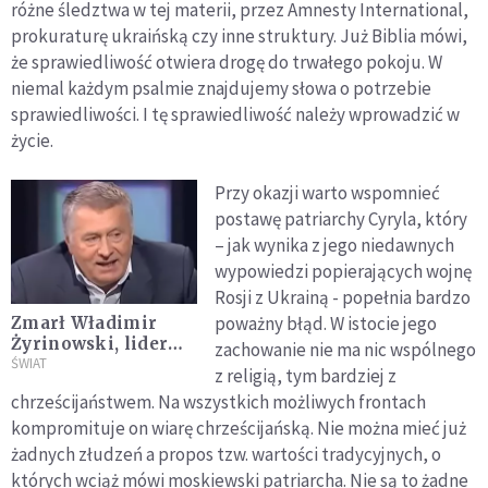
różne śledztwa w tej materii, przez Amnesty International,
prokuraturę ukraińską czy inne struktury. Już Biblia mówi,
że sprawiedliwość otwiera drogę do trwałego pokoju. W
niemal każdym psalmie znajdujemy słowa o potrzebie
sprawiedliwości. I tę sprawiedliwość należy wprowadzić w
życie.
Przy okazji warto wspomnieć
postawę patriarchy Cyryla, który
– jak wynika z jego niedawnych
wypowiedzi popierających wojnę
Rosji z Ukrainą - popełnia bardzo
poważny błąd. W istocie jego
Zmarł Władimir
Żyrinowski, lider
zachowanie nie ma nic wspólnego
prokremlowskiej
ŚWIAT
z religią, tym bardziej z
Liberalno-
chrześcijaństwem. Na wszystkich możliwych frontach
Demokratycznej
kompromituje on wiarę chrześcijańską. Nie można mieć już
Partii Rosji
żadnych złudzeń a propos tzw. wartości tradycyjnych, o
których wciąż mówi moskiewski patriarcha. Nie są to żadne