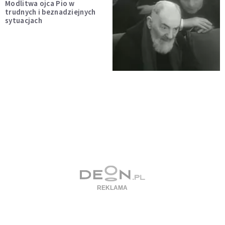
Modlitwa ojca Pio w
trudnych i beznadziejnych
sytuacjach