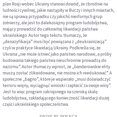
plan Rosji wobec Ukrainy stanowi dowód, że zbrodnie na
agresorem jest
Rosja
ludności cywilnej, jakie nastąpiły w Buczy i innych miastach,
nie są sprawą przypadku czy jakichś niesfornych grup
żołnierzy, ale jest to dalekosiężny program ludobójstwa,
mający prowadzić do całkowitej likwidacji państwa
ukraińskiego. Autor tego tekstu tłumaczy, że
„denazyfikacja” musi być powiązana z „deukrainizacją”
czyli w praktyce likwidacją Ukrainy. Podkreśla się, że
Ukraina „nie może istnieć jako państwo narodowe, a próby
budowania takiego państwa nieuchronnie prowadzą do
nazizmu”. Autor tłumaczy wprost, że „banderowskie elity
muszą zostać zlikwidowane, nie można ich reedukować”. A
społeczne „bagno”, które je wspierało „musi doświadczyć
terroru wojny, wyciągnąć wnioski i zapłacić za swoje winy”.
Jest to więc program zakrojonego na szeroką skalę
ludobójstwa, zakładającego konieczność likwidacji dużej
części ukraińskiego społeczeństwa.
DEON.PL POLECA