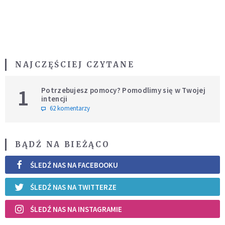
NAJCZĘŚCIEJ CZYTANE
1
Potrzebujesz pomocy? Pomodlimy się w Twojej
intencji
62 komentarzy
BĄDŹ NA BIEŻĄCO
ŚLEDŹ NAS NA FACEBOOKU
ŚLEDŹ NAS NA TWITTERZE
ŚLEDŹ NAS NA INSTAGRAMIE