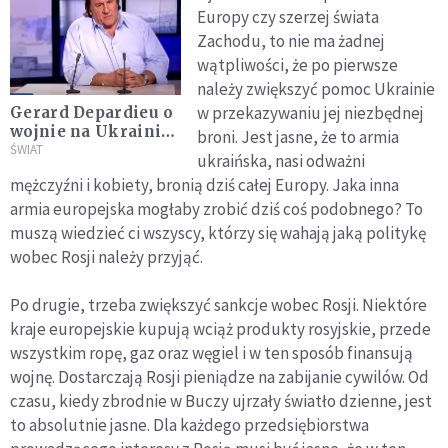
Europy czy szerzej świata
Zachodu, to nie ma żadnej
wątpliwości, że po pierwsze
należy zwiększyć pomoc Ukrainie
w przekazywaniu jej niezbędnej
Gerard Depardieu o
wojnie na Ukrainie.
broni. Jest jasne, że to armia
"Rosjanie nie są
ŚWIAT
ukraińska, nasi odważni
odpowiedzialni za
mężczyźni i kobiety, bronią dziś całej Europy. Jaka inna
szalone
armia europejska mogłaby zrobić dziś coś podobnego? To
i nieakceptowalne
ekscesy swoich
muszą wiedzieć ci wszyscy, którzy się wahają jaką politykę
przywódców "
wobec Rosji należy przyjąć.
Po drugie, trzeba zwiększyć sankcje wobec Rosji. Niektóre
kraje europejskie kupują wciąż produkty rosyjskie, przede
wszystkim ropę, gaz oraz węgiel i w ten sposób finansują
wojnę. Dostarczają Rosji pieniądze na zabijanie cywilów. Od
czasu, kiedy zbrodnie w Buczy ujrzały światło dzienne, jest
to absolutnie jasne. Dla każdego przedsiębiorstwa