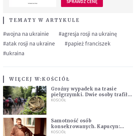
SPRAWDŹ CENĘ
TEMATY W ARTYKULE
#wojna na ukrainie
#agresja rosji na ukrainę
#atak rosji na ukraine
#papież franciszek
#ukraina
WIĘCEJ W:
KOŚCIÓŁ
Groźny wypadek na trasie
pielgrzymki. Dwie osoby trafiły
do szpitala
KOŚCIÓŁ
Samotność osób
konsekrowanych. Kapucyn:
Życie w pojedynkę rzadko jest
KOŚCIÓŁ