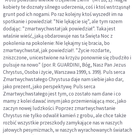
kobiety te doznały silnego uderzenia, coś i ktoś wstrząsnął
grunt pod ich nogami. Po raz kolejny ktoś wyszedł im na
spotkanie i powiedział: "Nie lękajcie się", ale tym razem
dodając: "zmartwychwstał jak powiedział". Taka jest
właśnie wieść, jaką obdarowuje nas ta Święta Noc z
pokolenia na pokolenie: Nie lękajmy się bracia, bo
zmartwychwstał, jak powiedział!. "Życie rozdarte,
zniszczone, unicestwione na krzyżu ponownie się zbudziło i
pulsuje na nowo" (por. R. GUARDINI, Bóg, Nasz Pan Jezus
Chrystus, Osoba i życie, Warszawa 1999, s. 399). Puls serca
Zmartwychwstałego Chrystusa daje nam siebie jako dar,
jako prezent, jako perspektywę. Puls serca
Zmartwychwstałego jest tym, co zostało nam dane i co
mamy z kolei dawać innym jako przemieniającą moc, jako
zaczyn nowej ludzkości. Poprzez zmartwychwstanie
Chrystus nie tylko odwalił kamień z grobu, ale chce także
rozbić wszystkie przeszkody zamykające nas w naszych
jałowych pesymizmach, w naszych wyrachowanych światach