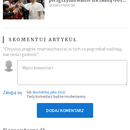
pielgrzymowanie na Jasną Górę
umocni wiarę i nadzieję
SERWIS PAPIESKI
SKOMENTUJ ARTYKUŁ
"Chrystus pragnie zmartwychwstać w tych co pogrzebali nadzieję,
marzenia i godność"
Zaloguj się
lub
skomentuj jako Gość
Twój komentarz będzie moderowany
DODAJ KOMENTARZ