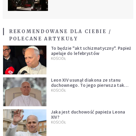
REKOMENDOWANE DLA CIEBIE /
POLECANE ARTYKUŁY
To będzie "akt schizmatyczny". Papież
apeluje do lefebrystów
KOŚCIÓŁ
Leon XIV usunął diakona ze stanu
duchownego. To jego pierwsza tak
bezprecedensowa decyzja
KOŚCIÓŁ
Jaka jest duchowość papieża Leona
XIV?
KOŚCIÓŁ