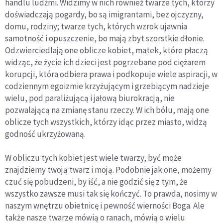
handlu ludźmi. Widzimy w nich również twarze tych, którzy
doświadczają pogardy, bo są imigrantami, bez ojczyzny,
domu, rodziny; twarze tych, których wzrok ujawnia
samotność i opuszczenie, bo mają zbyt szorstkie dłonie.
Odzwierciedlają one oblicze kobiet, matek, które płaczą
widząc, że życie ich dzieci jest pogrzebane pod ciężarem
korupcji, która odbiera prawa i podkopuje wiele aspiracji, w
codziennym egoizmie krzyżującym i grzebiącym nadzieje
wielu, pod paraliżującą i jałową biurokracją, nie
pozwalającą na zmianę stanu rzeczy. W ich bólu, mają one
oblicze tych wszystkich, którzy idąc przez miasto, widzą
godność ukrzyżowaną.
W obliczu tych kobiet jest wiele twarzy, być może
znajdziemy twoją twarz i moją. Podobnie jak one, możemy
czuć się pobudzeni, by iść, a nie godzić się z tym, że
wszystko zawsze musi tak się kończyć. To prawda, nosimy w
naszym wnętrzu obietnicę i pewność wierności Boga. Ale
także nasze twarze mówią o ranach, mówią o wielu