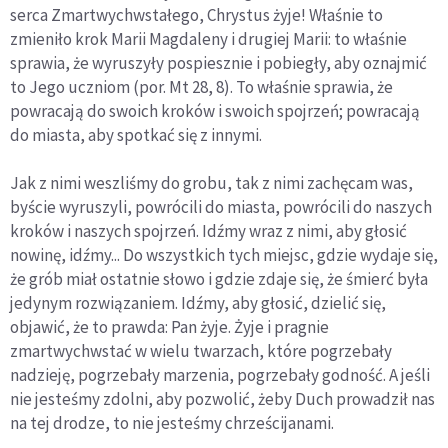
serca Zmartwychwstałego, Chrystus żyje! Właśnie to
zmieniło krok Marii Magdaleny i drugiej Marii: to właśnie
sprawia, że wyruszyły pospiesznie i pobiegły, aby oznajmić
to Jego uczniom (por. Mt 28, 8). To właśnie sprawia, że
powracają do swoich kroków i swoich spojrzeń; powracają
do miasta, aby spotkać się z innymi.
Jak z nimi weszliśmy do grobu, tak z nimi zachęcam was,
byście wyruszyli, powrócili do miasta, powrócili do naszych
kroków i naszych spojrzeń. Idźmy wraz z nimi, aby głosić
nowinę, idźmy... Do wszystkich tych miejsc, gdzie wydaje się,
że grób miał ostatnie słowo i gdzie zdaje się, że śmierć była
jedynym rozwiązaniem. Idźmy, aby głosić, dzielić się,
objawić, że to prawda: Pan żyje. Żyje i pragnie
zmartwychwstać w wielu twarzach, które pogrzebały
nadzieję, pogrzebały marzenia, pogrzebały godność. A jeśli
nie jesteśmy zdolni, aby pozwolić, żeby Duch prowadził nas
na tej drodze, to nie jesteśmy chrześcijanami.