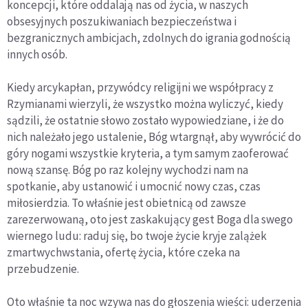
koncepcji, które oddalają nas od życia, w naszych
obsesyjnych poszukiwaniach bezpieczeństwa i
bezgranicznych ambicjach, zdolnych do igrania godnością
innych osób.
Kiedy arcykapłan, przywódcy religijni we współpracy z
Rzymianami wierzyli, że wszystko można wyliczyć, kiedy
sądzili, że ostatnie słowo zostało wypowiedziane, i że do
nich należało jego ustalenie, Bóg wtargnął, aby wywrócić do
góry nogami wszystkie kryteria, a tym samym zaoferować
nową szansę. Bóg po raz kolejny wychodzi nam na
spotkanie, aby ustanowić i umocnić nowy czas, czas
miłosierdzia. To właśnie jest obietnicą od zawsze
zarezerwowaną, oto jest zaskakujący gest Boga dla swego
wiernego ludu: raduj się, bo twoje życie kryje zalążek
zmartwychwstania, ofertę życia, które czeka na
przebudzenie.
Oto właśnie ta noc wzywa nas do głoszenia wieści: uderzenia