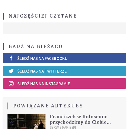
NAJCZĘŚCIEJ CZYTANE
BĄDŹ NA BIEŻĄCO
ŚLEDŹ NAS NA FACEBOOKU
ŚLEDŹ NAS NA TWITTERZE
ŚLEDŹ NAS NA INSTAGRAMIE
POWIĄZANE ARTYKUŁY
Franciszek w Koloseum:
przychodzimy do Ciebie
Chryste ze wstydem i nadzieją
SERWIS PAPIESKI