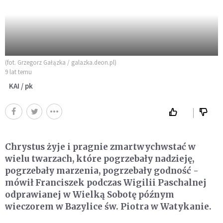
(fot. Grzegorz Gałązka / galazka.deon.pl)
9 lat temu
KAI / pk
Chrystus żyje i pragnie zmartwychwstać w
wielu twarzach, które pogrzebały nadzieję,
pogrzebały marzenia, pogrzebały godność -
mówił Franciszek podczas Wigilii Paschalnej
odprawianej w Wielką Sobotę późnym
wieczorem w Bazylice św. Piotra w Watykanie.