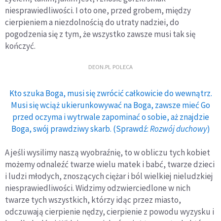
niesprawiedliwości. I oto one, przed grobem, między
cierpieniem a niezdolnością do utraty nadziei, do
pogodzenia się z tym, że wszystko zawsze musi tak się
kończyć.
DEON.PL POLECA
Kto szuka Boga, musi się zwrócić całkowicie do wewnątrz.
Musi się wciąż ukierunkowywać na Boga, zawsze mieć Go
przed oczyma i wytrwale zapominać o sobie, aż znajdzie
Boga, swój prawdziwy skarb. (Sprawdź:
Rozwój duchowy
)
A jeśli wysilimy naszą wyobraźnię, to w obliczu tych kobiet
możemy odnaleźć twarze wielu matek i babć, twarze dzieci
i ludzi młodych, znoszących ciężar i ból wielkiej nieludzkiej
niesprawiedliwości. Widzimy odzwierciedlone w nich
twarze tych wszystkich, którzy idąc przez miasto,
odczuwają cierpienie nędzy, cierpienie z powodu wyzysku i