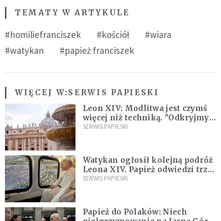
TEMATY W ARTYKULE
#homiliefranciszek
#kościół
#wiara
#watykan
#papież franciszek
WIĘCEJ W:
SERWIS PAPIESKI
Leon XIV: Modlitwa jest czymś
więcej niż techniką. "Odkryjmy
ją na nowo"
SERWIS PAPIESKI
Watykan ogłosił kolejną podróż
Leona XIV. Papież odwiedzi trzy
kraje Ameryki Południowej
SERWIS PAPIESKI
Papież do Polaków: Niech