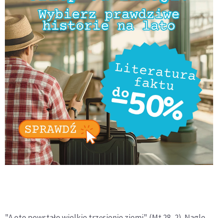
"A oto powstało wielkie trzęsienie ziemi" (Mt 28, 2). Nagle