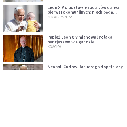
Leon XIV o postawie rodziców dzieci
pierwszokomunijnych: niech będą
przykładem
SERWIS PAPIESKI
Papież Leon XIV mianował Polaka
nuncjuszem w Ugandzie
KOŚCIÓŁ
Neapol: Cud św. Januarego dopełniony
na oczach papieża w rocznicę
pontyfikatu!
KOŚCIÓŁ
Papież Leon nie zniesie ograniczeń
nałożonych na odprawianie Mszy
trydenckiej. „Traditionis custodes”
KOŚCIÓŁ
zostaje w mocy
Papież Leon XIV w butach Nike. Zdjęcie