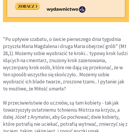
"Po upływie szabatu, o świcie pierwszego dnia tygodnia
przyszła Maria Magdalena i druga Maria obejrzeć grób" (Mt
28,1). Możemy sobie wyobrazić te kroki...: typowy krok ludzi
idących na cmentarz, znużony krok zażenowania,
wyczerpany krok osób, które nie dają się przekonać, że w
ten sposób wszystko się skończyło... Możemy sobie
wyobrazić ich blade twarze, zroszone łzami... I pytanie: jak
to możliwe, że Miłość umarła?
W przeciwieństwie do uczniów, są tam kobiety - tak jak
towarzyszyły ostatniemu tchnieniu Mistrza na krzyżu, a
dalej Józef z Arymatei, aby Go pochować; dwie kobiety,
które potrafią nie uciekać, potrafią wytrwać, zmierzyć się z
życiem, takim, jakim jest, i znosić gorzki smak