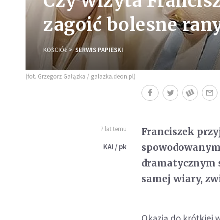
Czy wizyta Francis
zagoić bolesne ran
KOŚCIÓŁ
SERWIS PAPIESKI
(fot. Grzegorz Gałązka / galazka.deon.pl)
7 lat temu
Franciszek przy
spowodowanym 
KAI / pk
dramatycznym s
samej wiary, zw
Okazją do krótkiej w