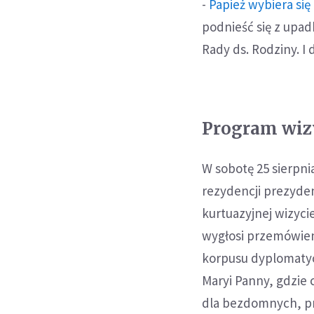
-
Papież wybiera się
podnieść się z upad
Rady ds. Rodziny. I 
Program wiz
W sobotę 25 sierpni
rezydencji prezyden
kurtuazyjnej wizyci
wygłosi przemówien
korpusu dyplomatyc
Maryi Panny, gdzie 
dla bezdomnych, p