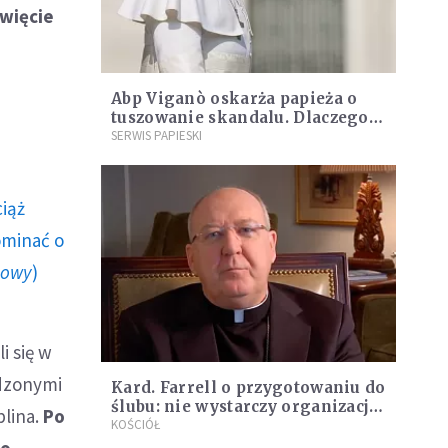
Święcie
Abp Viganò oskarża papieża o
tuszowanie skandalu. Dlaczego
Franciszek nie zamierza
SERWIS PAPIESKI
komentować jego tez?
ciąż
ominać o
howy
)
i się w
adzonymi
Kard. Farrell o przygotowaniu do
ślubu: nie wystarczy organizacja
blina.
Po
kursów przedmałżeńskich
KOŚCIÓŁ
go