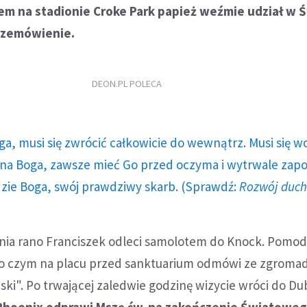
em na stadionie Croke Park papież weźmie udział w 
przemówienie.
DEON.PL POLECA
ga, musi się zwrócić całkowicie do wewnątrz. Musi się w
a Boga, zawsze mieć Go przed oczyma i wytrwale zap
dzie Boga, swój prawdziwy skarb. (Sprawdź:
Rozwój duc
pnia rano Franciszek odleci samolotem do Knock. Pomodl
po czym na placu przed sanktuarium odmówi ze zgrom
ski". Po trwającej zaledwie godzinę wizycie wróci do Du
Phoenix odprawi Mszę św. na zakończenie Światowe