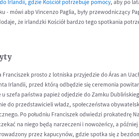
 do Irlandii, gdzie Kościół potrzebuje pomocy
, aby po la
ku - mówi abp Vincenzo Paglia, były przewodniczący Pap
dodaje, że irlandzki Kościół bardzo tego spotkania potrz
yty
a Franciszek prosto z lotniska przyjedzie do Áras an Uach
ta Irlandii, przed którą odbędzie się ceremonia powitan
e u szefa państwa papież odjedzie do Zamku Dublińskieg
ie do przedstawicieli władz, społeczeństwa obywatelsk
znego. Po południu Franciszek odwiedzi prokatedrę Na
czekać na niego będą narzeczeni i nowożeńcy, a później
rowadzony przez kapucynów, gdzie spotka się z bezd