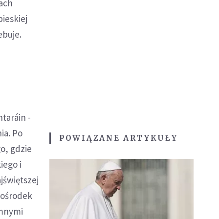
tach
ieskiej
ebuje.
taráin -
ia. Po
POWIĄZANE ARTYKUŁY
o, gdzie
iego i
jświętszej
 ośrodek
omnymi