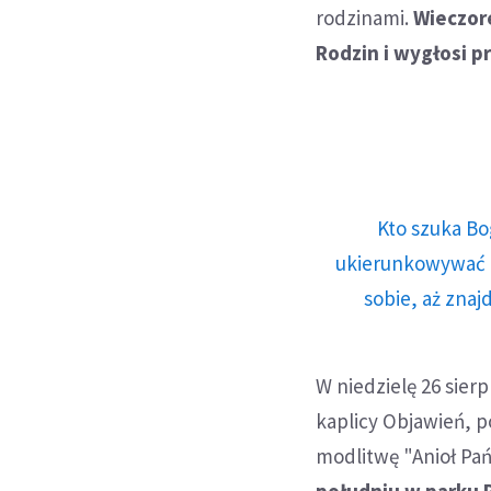
rodzinami.
Wieczor
Rodzin i wygłosi 
Kto szuka Bo
ukierunkowywać n
sobie, aż znaj
W niedzielę 26 sier
kaplicy Objawień, 
modlitwę "Anioł Pań
południu w parku 