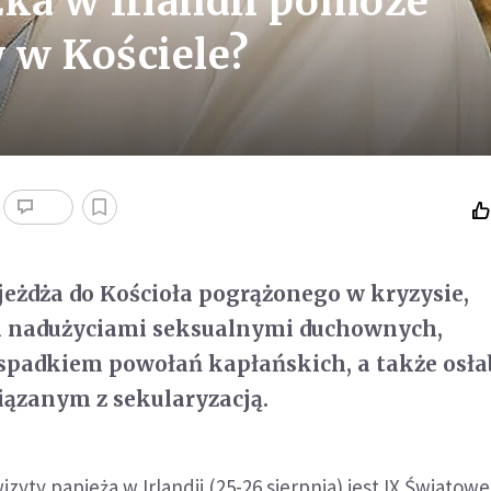
zka w Irlandii pomoże
y w Kościele?
jeżdża do Kościoła pogrążonego w kryzysie,
nadużyciami seksualnymi duchownych,
padkiem powołań kapłańskich, a także osł
iązanym z sekularyzacją.
izyty papieża w Irlandii (25-26 sierpnia) jest IX Światowe