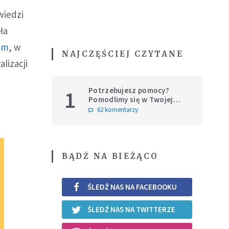
wiedzi
ła
um
, w
NAJCZĘŚCIEJ CZYTANE
lizacji
Potrzebujesz pomocy?
1
Pomodlimy się w Twojej
intencji
62 komentarzy
BĄDŹ NA BIEŻĄCO
ŚLEDŹ NAS NA FACEBOOKU
ŚLEDŹ NAS NA TWITTERZE