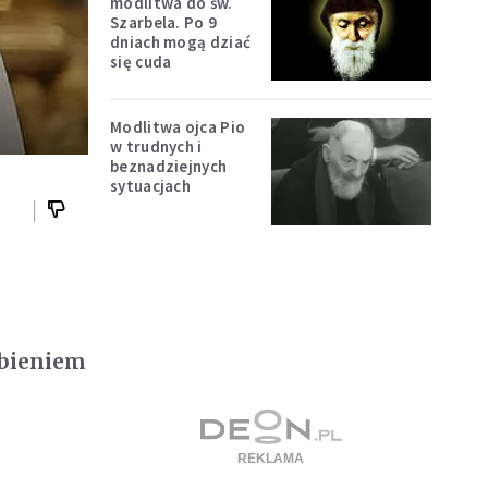
modlitwa do św.
Szarbela. Po 9
dniach mogą dziać
się cuda
Modlitwa ojca Pio
w trudnych i
beznadziejnych
sytuacjach
abieniem