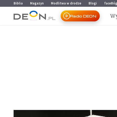
Przejdź do menu głównego
Przejdź do treści
Biblia
Magazyn
Modlitwa w drodze
Blogi
faceBó
Wy
Radio DEON