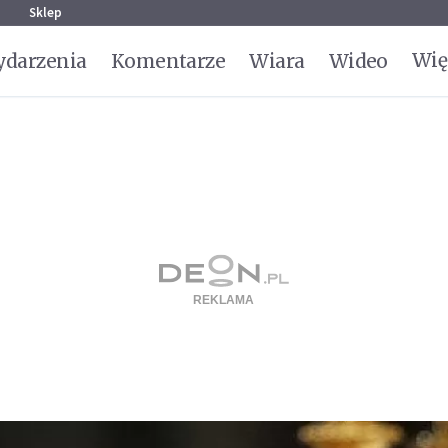
g
Sklep
Wię
darzenia
Komentarze
Wiara
Wideo