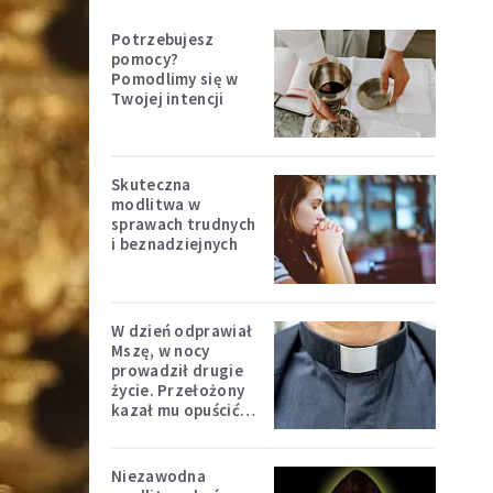
Potrzebujesz
pomocy?
Pomodlimy się w
Twojej intencji
Skuteczna
modlitwa w
sprawach trudnych
i beznadziejnych
W dzień odprawiał
Mszę, w nocy
prowadził drugie
życie. Przełożony
kazał mu opuścić
zakon
Niezawodna