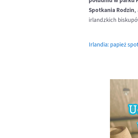
Spotkania Rodzin
,
irlandzkich biskup
Irlandia: papież spo