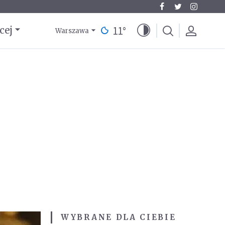
11
°
cej
Warszawa
WYBRANE DLA CIEBIE