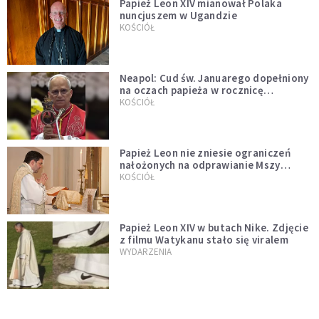
Papież Leon XIV mianował Polaka
nuncjuszem w Ugandzie
KOŚCIÓŁ
Neapol: Cud św. Januarego dopełniony
na oczach papieża w rocznicę
pontyfikatu!
KOŚCIÓŁ
Papież Leon nie zniesie ograniczeń
nałożonych na odprawianie Mszy
trydenckiej. „Traditionis custodes”
KOŚCIÓŁ
zostaje w mocy
Papież Leon XIV w butach Nike. Zdjęcie
z filmu Watykanu stało się viralem
WYDARZENIA