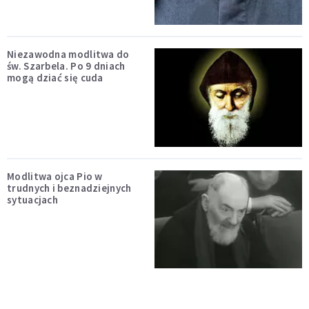
Niezawodna modlitwa do
św. Szarbela. Po 9 dniach
mogą dziać się cuda
Modlitwa ojca Pio w
trudnych i beznadziejnych
sytuacjach