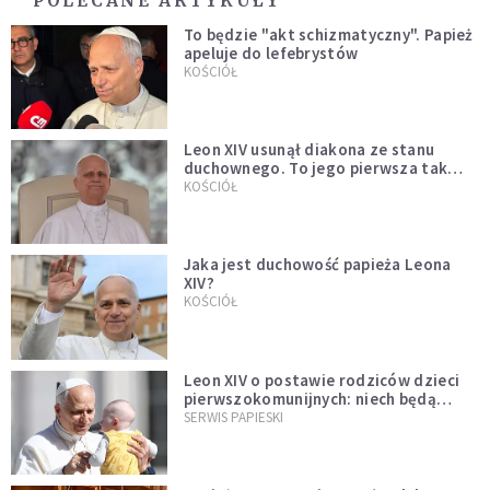
POLECANE ARTYKUŁY
To będzie "akt schizmatyczny". Papież
apeluje do lefebrystów
KOŚCIÓŁ
Leon XIV usunął diakona ze stanu
duchownego. To jego pierwsza tak
bezprecedensowa decyzja
KOŚCIÓŁ
Jaka jest duchowość papieża Leona
XIV?
KOŚCIÓŁ
Leon XIV o postawie rodziców dzieci
pierwszokomunijnych: niech będą
przykładem
SERWIS PAPIESKI