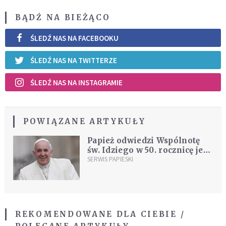
BĄDŹ NA BIEŻĄCO
ŚLEDŹ NAS NA FACEBOOKU
ŚLEDŹ NAS NA TWITTERZE
ŚLEDŹ NAS NA INSTAGRAMIE
POWIĄZANE ARTYKUŁY
Papież odwiedzi Wspólnotę
św. Idziego w 50. rocznicę jej
założenia
SERWIS PAPIESKI
REKOMENDOWANE DLA CIEBIE /