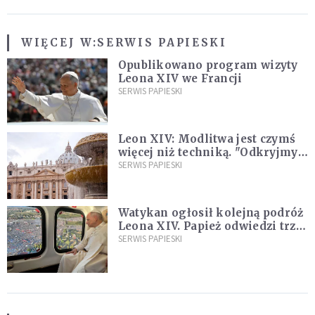
WIĘCEJ W:
SERWIS PAPIESKI
Opublikowano program wizyty
Leona XIV we Francji
SERWIS PAPIESKI
Leon XIV: Modlitwa jest czymś
więcej niż techniką. "Odkryjmy
ją na nowo"
SERWIS PAPIESKI
Watykan ogłosił kolejną podróż
Leona XIV. Papież odwiedzi trzy
kraje Ameryki Południowej
SERWIS PAPIESKI