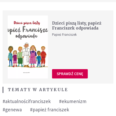
Dzieci piszą listy, papież
Franciszek odpowiada
Papież Franciszek
SPRAWDŹ CENĘ
TEMATY W ARTYKULE
#aktualnościfranciszek
#ekumenizm
#genewa
#papież franciszek