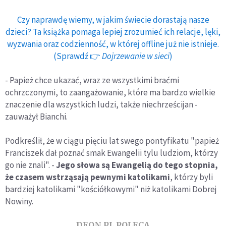
Czy naprawdę wiemy, w jakim świecie dorastają nasze
dzieci? Ta książka pomaga lepiej zrozumieć ich relacje, lęki,
wyzwania oraz codzienność, w której offline już nie istnieje.
(Sprawdź 👉
Dojrzewanie w sieci
)
- Papież chce ukazać, wraz ze wszystkimi braćmi
ochrzczonymi, to zaangażowanie, które ma bardzo wielkie
znaczenie dla wszystkich ludzi, także niechrześcijan -
zauważył Bianchi.
Podkreślił, że w ciągu pięciu lat swego pontyfikatu "papież
Franciszek dał poznać smak Ewangelii tylu ludziom, którzy
go nie znali". -
Jego słowa są Ewangelią do tego stopnia,
że czasem wstrząsają pewnymi katolikami
, którzy byli
bardziej katolikami "kościółkowymi" niż katolikami Dobrej
Nowiny.
DEON.PL POLECA