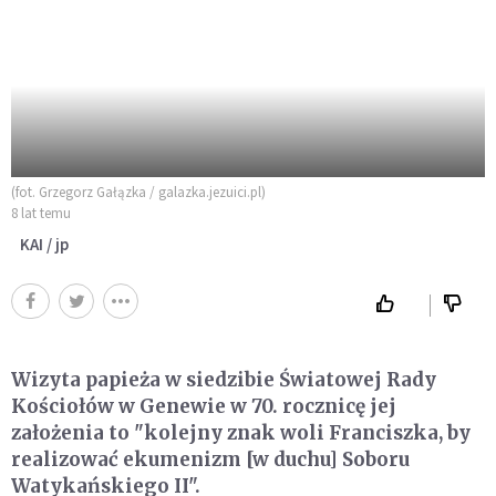
(fot. Grzegorz Gałązka / galazka.jezuici.pl)
8 lat temu
KAI / jp
Wizyta papieża w siedzibie Światowej Rady
Kościołów w Genewie w 70. rocznicę jej
założenia to "kolejny znak woli Franciszka, by
realizować ekumenizm [w duchu] Soboru
Watykańskiego II".