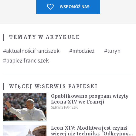
WSPOMÓŻ NAS
TEMATY W ARTYKULE
#aktualnościfranciszek
#młodzież
#turyn
#papież franciszek
WIĘCEJ W:
SERWIS PAPIESKI
Opublikowano program wizyty
Leona XIV we Francji
SERWIS PAPIESKI
Leon XIV: Modlitwa jest czymś
więcej niż techniką. "Odkryjmy