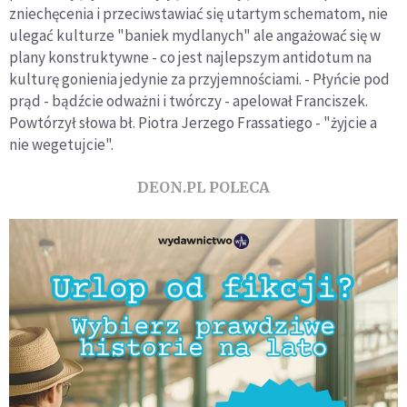
zniechęcenia i przeciwstawiać się utartym schematom, nie
ulegać kulturze "baniek mydlanych" ale angażować się w
plany konstruktywne - co jest najlepszym antidotum na
kulturę gonienia jedynie za przyjemnościami. - Płyńcie pod
prąd - bądźcie odważni i twórczy - apelował Franciszek.
Powtórzył słowa bł. Piotra Jerzego Frassatiego - "żyjcie a
nie wegetujcie".
DEON.PL POLECA