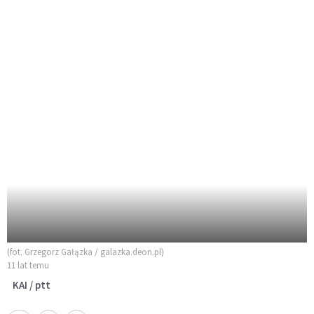
(fot. Grzegorz Gałązka / galazka.deon.pl)
11 lat temu
KAI / ptt