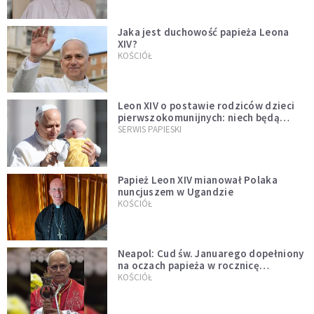
Jaka jest duchowość papieża Leona
XIV?
KOŚCIÓŁ
Leon XIV o postawie rodziców dzieci
pierwszokomunijnych: niech będą
przykładem
SERWIS PAPIESKI
Papież Leon XIV mianował Polaka
nuncjuszem w Ugandzie
KOŚCIÓŁ
Neapol: Cud św. Januarego dopełniony
na oczach papieża w rocznicę
pontyfikatu!
KOŚCIÓŁ