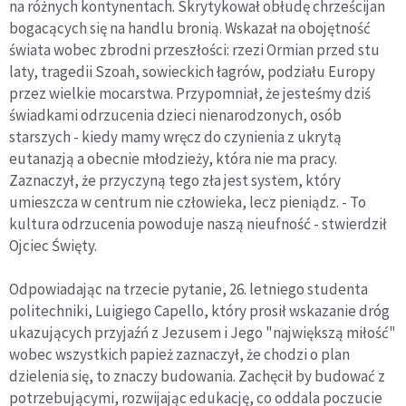
na różnych kontynentach. Skrytykował obłudę chrześcijan
bogacących się na handlu bronią. Wskazał na obojętność
świata wobec zbrodni przeszłości: rzezi Ormian przed stu
laty, tragedii Szoah, sowieckich łagrów, podziału Europy
przez wielkie mocarstwa. Przypomniał, że jesteśmy dziś
świadkami odrzucenia dzieci nienarodzonych, osób
starszych - kiedy mamy wręcz do czynienia z ukrytą
eutanazją a obecnie młodzieży, która nie ma pracy.
Zaznaczył, że przyczyną tego zła jest system, który
umieszcza w centrum nie człowieka, lecz pieniądz. - To
kultura odrzucenia powoduje naszą nieufność - stwierdził
Ojciec Święty.
Odpowiadając na trzecie pytanie, 26. letniego studenta
politechniki, Luigiego Capello, który prosił wskazanie dróg
ukazujących przyjaźń z Jezusem i Jego "największą miłość"
wobec wszystkich papież zaznaczył, że chodzi o plan
dzielenia się, to znaczy budowania. Zachęcił by budować z
potrzebującymi, rozwijając edukację, co oddala poczucie