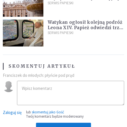
ją na nowo"
SERWIS PAPIESKI
Watykan ogłosił kolejną podróż
Leona XIV. Papież odwiedzi trzy
kraje Ameryki Południowej
SERWIS PAPIESKI
SKOMENTUJ ARTYKUŁ
Franciszek do młodych: płyńcie pod prąd
Zaloguj się
lub
skomentuj jako Gość
Twój komentarz będzie moderowany