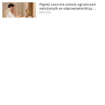
Papież Leon nie zniesie ograniczeń
nałożonych na odprawianie Mszy
trydenckiej. „Traditionis custodes”
KOŚCIÓŁ
zostaje w mocy
Papież Leon XIV w butach Nike. Zdjęcie
z filmu Watykanu stało się viralem
WYDARZENIA