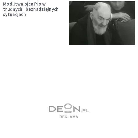
Modlitwa ojca Pio w
trudnych i beznadziejnych
sytuacjach