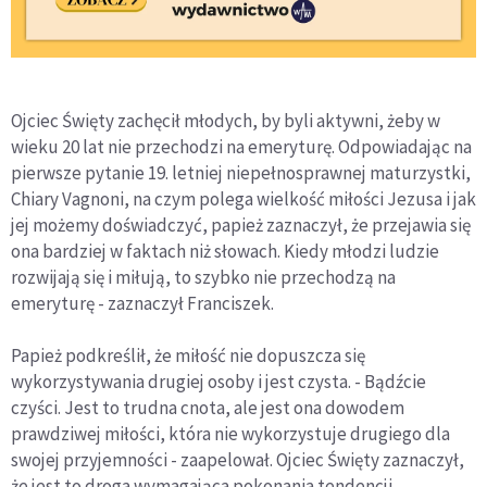
Ojciec Święty zachęcił młodych, by byli aktywni, żeby w
wieku 20 lat nie przechodzi na emeryturę. Odpowiadając na
pierwsze pytanie 19. letniej niepełnosprawnej maturzystki,
Chiary Vagnoni, na czym polega wielkość miłości Jezusa i jak
jej możemy doświadczyć, papież zaznaczył, że przejawia się
ona bardziej w faktach niż słowach. Kiedy młodzi ludzie
rozwijają się i miłują, to szybko nie przechodzą na
emeryturę - zaznaczył Franciszek.
Papież podkreślił, że miłość nie dopuszcza się
wykorzystywania drugiej osoby i jest czysta. - Bądźcie
czyści. Jest to trudna cnota, ale jest ona dowodem
prawdziwej miłości, która nie wykorzystuje drugiego dla
swojej przyjemności - zaapelował. Ojciec Święty zaznaczył,
że jest to droga wymagająca pokonania tendencji