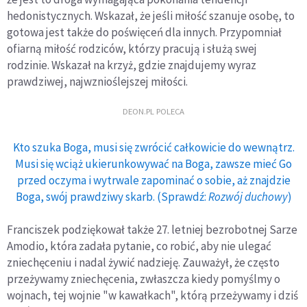
hedonistycznych. Wskazał, że jeśli miłość szanuje osobę, to
gotowa jest także do poświęceń dla innych. Przypomniał
ofiarną miłość rodziców, którzy pracują i służą swej
rodzinie. Wskazał na krzyż, gdzie znajdujemy wyraz
prawdziwej, najwznioślejszej miłości.
DEON.PL POLECA
Kto szuka Boga, musi się zwrócić całkowicie do wewnątrz.
Musi się wciąż ukierunkowywać na Boga, zawsze mieć Go
przed oczyma i wytrwale zapominać o sobie, aż znajdzie
Boga, swój prawdziwy skarb. (Sprawdź:
Rozwój duchowy
)
Franciszek podziękował także 27. letniej bezrobotnej Sarze
Amodio, która zadała pytanie, co robić, aby nie ulegać
zniechęceniu i nadal żywić nadzieję. Zauważył, że często
przeżywamy zniechęcenia, zwłaszcza kiedy pomyślmy o
wojnach, tej wojnie "w kawałkach", którą przeżywamy i dziś