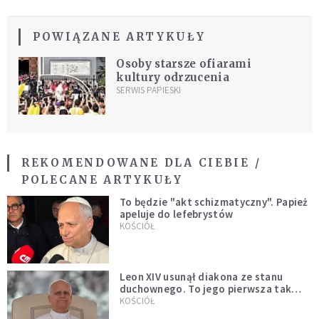
POWIĄZANE ARTYKUŁY
Osoby starsze ofiarami
kultury odrzucenia
SERWIS PAPIESKI
REKOMENDOWANE DLA CIEBIE /
POLECANE ARTYKUŁY
To będzie "akt schizmatyczny". Papież
apeluje do lefebrystów
KOŚCIÓŁ
Leon XIV usunął diakona ze stanu
duchownego. To jego pierwsza tak
bezprecedensowa decyzja
KOŚCIÓŁ