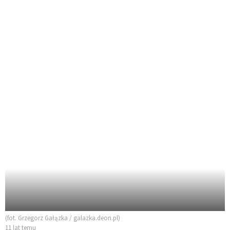
(fot. Grzegorz Gałązka / galazka.deon.pl)
11 lat temu