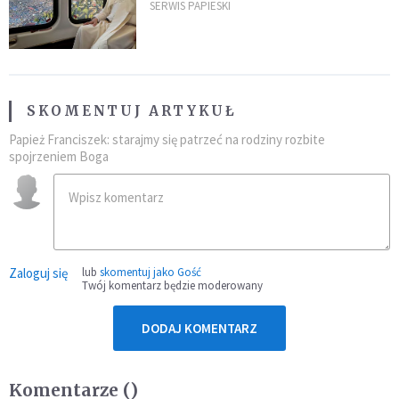
kraje Ameryki Południowej
SERWIS PAPIESKI
SKOMENTUJ ARTYKUŁ
Papież Franciszek: starajmy się patrzeć na rodziny rozbite
spojrzeniem Boga
Zaloguj się
lub
skomentuj jako Gość
Twój komentarz będzie moderowany
DODAJ KOMENTARZ
Komentarze (
)