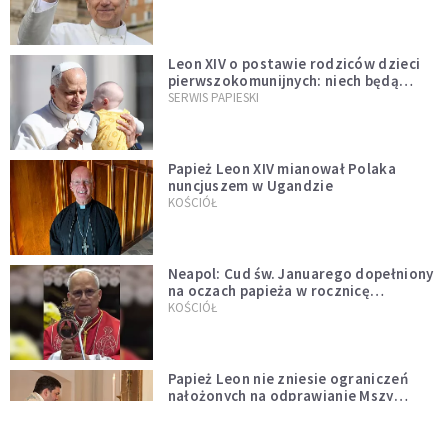
Leon XIV o postawie rodziców dzieci
pierwszokomunijnych: niech będą
przykładem
SERWIS PAPIESKI
Papież Leon XIV mianował Polaka
nuncjuszem w Ugandzie
KOŚCIÓŁ
Neapol: Cud św. Januarego dopełniony
na oczach papieża w rocznicę
pontyfikatu!
KOŚCIÓŁ
Papież Leon nie zniesie ograniczeń
nałożonych na odprawianie Mszy
trydenckiej. „Traditionis custodes”
KOŚCIÓŁ
zostaje w mocy