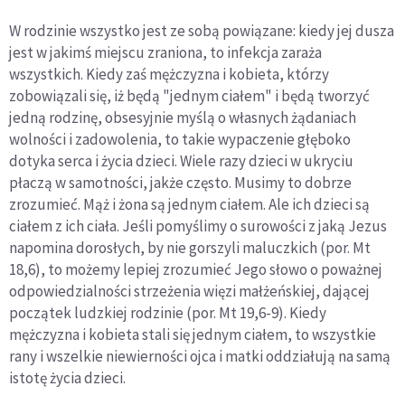
W rodzinie wszystko jest ze sobą powiązane: kiedy jej dusza
jest w jakimś miejscu zraniona, to infekcja zaraża
wszystkich. Kiedy zaś mężczyzna i kobieta, którzy
zobowiązali się, iż będą "jednym ciałem" i będą tworzyć
jedną rodzinę, obsesyjnie myślą o własnych żądaniach
wolności i zadowolenia, to takie wypaczenie głęboko
dotyka serca i życia dzieci. Wiele razy dzieci w ukryciu
płaczą w samotności, jakże często. Musimy to dobrze
zrozumieć. Mąż i żona są jednym ciałem. Ale ich dzieci są
ciałem z ich ciała. Jeśli pomyślimy o surowości z jaką Jezus
napomina dorosłych, by nie gorszyli maluczkich (por. Mt
18,6), to możemy lepiej zrozumieć Jego słowo o poważnej
odpowiedzialności strzeżenia więzi małżeńskiej, dającej
początek ludzkiej rodzinie (por. Mt 19,6-9). Kiedy
mężczyzna i kobieta stali się jednym ciałem, to wszystkie
rany i wszelkie niewierności ojca i matki oddziałują na samą
istotę życia dzieci.