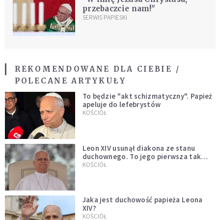
przebaczcie nam!"
SERWIS PAPIESKI
REKOMENDOWANE DLA CIEBIE /
POLECANE ARTYKUŁY
To będzie "akt schizmatyczny". Papież
apeluje do lefebrystów
KOŚCIÓŁ
Leon XIV usunął diakona ze stanu
duchownego. To jego pierwsza tak
bezprecedensowa decyzja
KOŚCIÓŁ
Jaka jest duchowość papieża Leona
XIV?
KOŚCIÓŁ