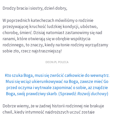
Drodzy bracia i siostry, dzień dobry,
W poprzednich katechezach mówiliśmy o rodzinie
przeżywającej kruchość ludzkiej kondycji, ubóstwo,
chorobę, śmierć. Dzisiaj natomiast zastanowimy się nad
ranami, które otwierają się w obrębie współżycia
rodzinnego, to znaczy, kiedy na łonie rodziny wyrządzamy
sobie zło, rzecz najstraszniejszą!
DEON.PL POLECA
Kto szuka Boga, musi się zwrócić całkowicie do wewnątrz.
Musi się wciąż ukierunkowywać na Boga, zawsze mieć Go
przed oczyma i wytrwale zapominać o sobie, aż znajdzie
Boga, swój prawdziwy skarb. (Sprawdź:
Rozwój duchowy
)
Dobrze wiemy, że w żadnej historii rodzinnej nie brakuje
chwil, kiedy intymność najdroższych uczuć zostaje