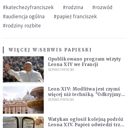
#katechezyfranciszek
#rodzina
#rozwód
#audiencja ogólna
#papież franciszek
#rodziny rozbite
WIĘCEJ W:
SERWIS PAPIESKI
Opublikowano program wizyty
Leona XIV we Francji
SERWIS PAPIESKI
Leon XIV: Modlitwa jest czymś
więcej niż techniką. "Odkryjmy
ją na nowo"
SERWIS PAPIESKI
Watykan ogłosił kolejną podróż
Leona XIV. Papież odwiedzi trzy