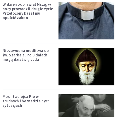
W dzień odprawiał Mszę, w
nocy prowadził drugie życie.
Przełożony kazał mu
opuścić zakon
Niezawodna modlitwa do
św. Szarbela. Po 9 dniach
mogą dziać się cuda
Modlitwa ojca Pio w
trudnych i beznadziejnych
sytuacjach