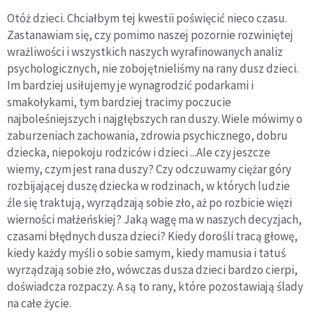
Otóż dzieci. Chciałbym tej kwestii poświęcić nieco czasu.
Zastanawiam się, czy pomimo naszej pozornie rozwiniętej
wrażliwości i wszystkich naszych wyrafinowanych analiz
psychologicznych, nie zobojętnieliśmy na rany dusz dzieci.
Im bardziej usiłujemy je wynagrodzić podarkami i
smakołykami, tym bardziej tracimy poczucie
najboleśniejszych i najgłębszych ran duszy. Wiele mówimy o
zaburzeniach zachowania, zdrowia psychicznego, dobru
dziecka, niepokoju rodziców i dzieci ...Ale czy jeszcze
wiemy, czym jest rana duszy? Czy odczuwamy ciężar góry
rozbijającej duszę dziecka w rodzinach, w których ludzie
źle się traktują, wyrządzają sobie zło, aż po rozbicie więzi
wierności małżeńskiej? Jaką wagę ma w naszych decyzjach,
czasami błędnych dusza dzieci? Kiedy dorośli tracą głowę,
kiedy każdy myśli o sobie samym, kiedy mamusia i tatuś
wyrządzają sobie zło, wówczas dusza dzieci bardzo cierpi,
doświadcza rozpaczy. A są to rany, które pozostawiają ślady
na całe życie.