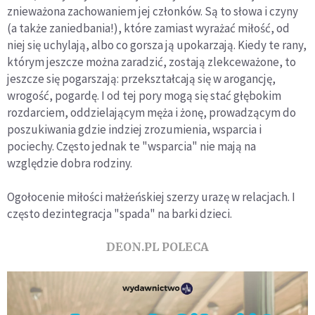
znieważona zachowaniem jej członków. Są to słowa i czyny
(a także zaniedbania!), które zamiast wyrażać miłość, od
niej się uchylają, albo co gorsza ją upokarzają. Kiedy te rany,
którym jeszcze można zaradzić, zostają zlekceważone, to
jeszcze się pogarszają: przekształcają się w arogancję,
wrogość, pogardę. I od tej pory mogą się stać głębokim
rozdarciem, oddzielającym męża i żonę, prowadzącym do
poszukiwania gdzie indziej zrozumienia, wsparcia i
pociechy. Często jednak te "wsparcia" nie mają na
względzie dobra rodziny.
Ogołocenie miłości małżeńskiej szerzy urazę w relacjach. I
często dezintegracja "spada" na barki dzieci.
DEON.PL POLECA