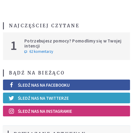
NAJCZĘŚCIEJ CZYTANE
1
Potrzebujesz pomocy? Pomodlimy się w Twojej
intencji
62 komentarzy
BĄDŹ NA BIEŻĄCO
ŚLEDŹ NAS NA FACEBOOKU
ŚLEDŹ NAS NA TWITTERZE
ŚLEDŹ NAS NA INSTAGRAMIE