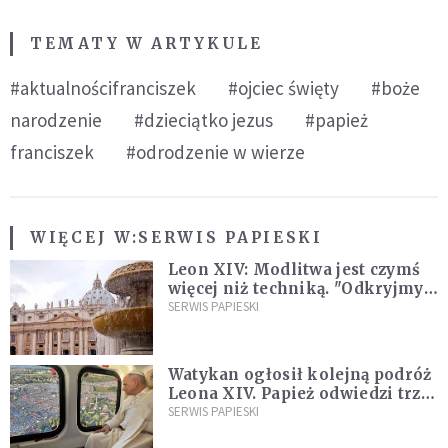
TEMATY W ARTYKULE
#aktualnościfranciszek
#ojciec święty
#boże
narodzenie
#dzieciątko jezus
#papież
franciszek
#odrodzenie w wierze
WIĘCEJ W:
SERWIS PAPIESKI
Leon XIV: Modlitwa jest czymś
więcej niż techniką. "Odkryjmy
ją na nowo"
SERWIS PAPIESKI
Watykan ogłosił kolejną podróż
Leona XIV. Papież odwiedzi trzy
kraje Ameryki Południowej
SERWIS PAPIESKI