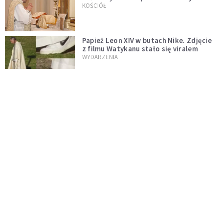
trydenckiej. „Traditionis custodes”
KOŚCIÓŁ
zostaje w mocy
Papież Leon XIV w butach Nike. Zdjęcie
z filmu Watykanu stało się viralem
WYDARZENIA