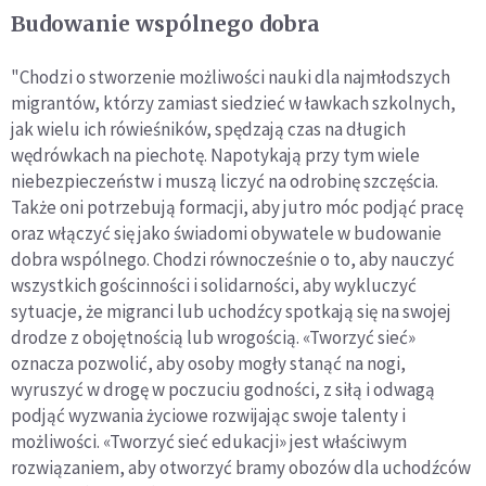
Budowanie wspólnego dobra
"Chodzi o stworzenie możliwości nauki dla najmłodszych
migrantów, którzy zamiast siedzieć w ławkach szkolnych,
jak wielu ich rówieśników, spędzają czas na długich
wędrówkach na piechotę. Napotykają przy tym wiele
niebezpieczeństw i muszą liczyć na odrobinę szczęścia.
Także oni potrzebują formacji, aby jutro móc podjąć pracę
oraz włączyć się jako świadomi obywatele w budowanie
dobra wspólnego. Chodzi równocześnie o to, aby nauczyć
wszystkich gościnności i solidarności, aby wykluczyć
sytuacje, że migranci lub uchodźcy spotkają się na swojej
drodze z obojętnością lub wrogością. «Tworzyć sieć»
oznacza pozwolić, aby osoby mogły stanąć na nogi,
wyruszyć w drogę w poczuciu godności, z siłą i odwagą
podjąć wyzwania życiowe rozwijając swoje talenty i
możliwości. «Tworzyć sieć edukacji» jest właściwym
rozwiązaniem, aby otworzyć bramy obozów dla uchodźców