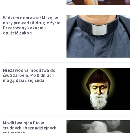
W dzień odprawiał Mszę, w
nocy prowadził drugie życie.
Przełożony kazał mu
opuścić zakon
Niezawodna modlitwa do
św. Szarbela. Po 9 dniach
mogą dziać się cuda
Modlitwa ojca Pio w
trudnych i beznadziejnych
sytuacjach