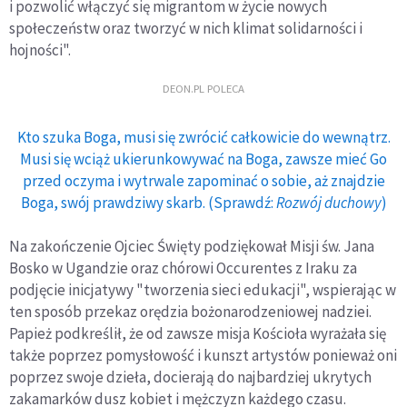
i pozwolić włączyć się migrantom w życie nowych
społeczeństw oraz tworzyć w nich klimat solidarności i
hojności".
DEON.PL POLECA
Kto szuka Boga, musi się zwrócić całkowicie do wewnątrz.
Musi się wciąż ukierunkowywać na Boga, zawsze mieć Go
przed oczyma i wytrwale zapominać o sobie, aż znajdzie
Boga, swój prawdziwy skarb. (Sprawdź:
Rozwój duchowy
)
Na zakończenie Ojciec Święty podziękował Misji św. Jana
Bosko w Ugandzie oraz chórowi Occurentes z Iraku za
podjęcie inicjatywy "tworzenia sieci edukacji", wspierając w
ten sposób przekaz orędzia bożonarodzeniowej nadziei.
Papież podkreślił, że od zawsze misja Kościoła wyrażała się
także poprzez pomysłowość i kunszt artystów ponieważ oni
poprzez swoje dzieła, docierają do najbardziej ukrytych
zakamarków dusz kobiet i mężczyzn każdego czasu.