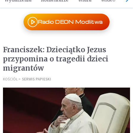
Radio DEON Modlitwa
Franciszek: Dzieciątko Jezus
przypomina o tragedii dzieci
migrantów
KOŚCIÓŁ
SERWIS PAPIESKI