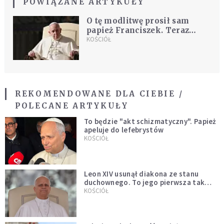
POWIĄZANE ARTYKUŁY
O tę modlitwę prosił sam
papież Franciszek. Teraz
możesz do niej dołączyć
KOŚCIÓŁ
REKOMENDOWANE DLA CIEBIE /
POLECANE ARTYKUŁY
To będzie "akt schizmatyczny". Papież
apeluje do lefebrystów
KOŚCIÓŁ
Leon XIV usunął diakona ze stanu
duchownego. To jego pierwsza tak
bezprecedensowa decyzja
KOŚCIÓŁ