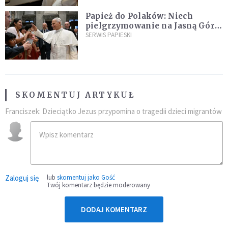
Papież do Polaków: Niech
pielgrzymowanie na Jasną Górę
umocni wiarę i nadzieję
SERWIS PAPIESKI
SKOMENTUJ ARTYKUŁ
Franciszek: Dzieciątko Jezus przypomina o tragedii dzieci migrantów
Zaloguj się
lub
skomentuj jako Gość
Twój komentarz będzie moderowany
DODAJ KOMENTARZ