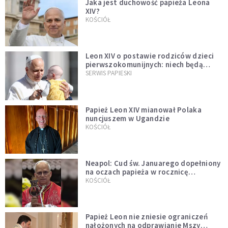
Jaka jest duchowość papieża Leona
XIV?
KOŚCIÓŁ
Leon XIV o postawie rodziców dzieci
pierwszokomunijnych: niech będą
przykładem
SERWIS PAPIESKI
Papież Leon XIV mianował Polaka
nuncjuszem w Ugandzie
KOŚCIÓŁ
Neapol: Cud św. Januarego dopełniony
na oczach papieża w rocznicę
pontyfikatu!
KOŚCIÓŁ
Papież Leon nie zniesie ograniczeń
nałożonych na odprawianie Mszy