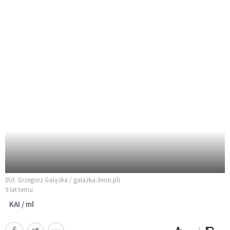
(fot. Grzegorz Gałązka / galazka.deon.pl)
9 lat temu
KAI / ml