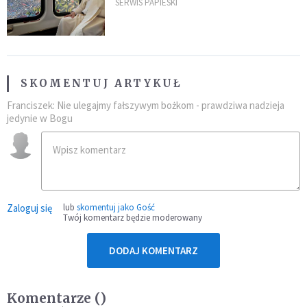
kraje Ameryki Południowej
SERWIS PAPIESKI
SKOMENTUJ ARTYKUŁ
Franciszek: Nie ulegajmy fałszywym bożkom - prawdziwa nadzieja
jedynie w Bogu
Zaloguj się
lub
skomentuj jako Gość
Twój komentarz będzie moderowany
DODAJ KOMENTARZ
Komentarze (
)