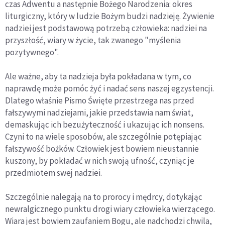
czas Adwentu a następnie Bożego Narodzenia: okres
liturgiczny, który w ludzie Bożym budzi nadzieję. Żywienie
nadziei jest podstawową potrzebą człowieka: nadziei na
przyszłość, wiary w życie, tak zwanego "myślenia
pozytywnego".
Ale ważne, aby ta nadzieja była pokładana w tym, co
naprawdę może pomóc żyć i nadać sens naszej egzystencji.
Dlatego właśnie Pismo Święte przestrzega nas przed
fałszywymi nadziejami, jakie przedstawia nam świat,
demaskując ich bezużyteczność i ukazując ich nonsens.
Czyni to na wiele sposobów, ale szczególnie potępiając
fałszywość bożków. Człowiek jest bowiem nieustannie
kuszony, by pokładać w nich swoją ufność, czyniąc je
przedmiotem swej nadziei.
Szczególnie nalegają na to prorocy i mędrcy, dotykając
newralgicznego punktu drogi wiary człowieka wierzącego.
Wiara jest bowiem zaufaniem Bogu, ale nadchodzi chwila,