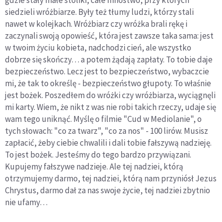
siedzieli wróżbiarze. Były też tłumy ludzi, którzy stali
nawet w kolejkach. Wróżbiarz czy wróżka brali rękę i
zaczynali swoją opowieść, która jest zawsze taka sama: jest
w twoim życiu kobieta, nadchodzi cień, ale wszystko
dobrze się skończy… a potem żądają zapłaty. To tobie daje
bezpieczeństwo. Lecz jest to bezpieczeństwo, wybaczcie
mi, że tak to określę - bezpieczeństwo głupoty. To właśnie
jest bożek. Poszedłem do wróżki czy wróżbiarza, wyciągnęli
mi karty. Wiem, że nikt z was nie robi takich rzeczy, udaje się
wam tego uniknąć. Myślę o filmie "Cud w Mediolanie", o
tych słowach: "co za twarz", "co za nos" - 100 lirów. Musisz
zapłacić, żeby ciebie chwalili i dali tobie fałszywą nadzieję.
To jest bożek. Jesteśmy do tego bardzo przywiązani.
Kupujemy fałszywe nadzieje. Ale tej nadziei, którą
otrzymujemy darmo, tej nadziei, którą nam przyniósł Jezus
Chrystus, darmo dał za nas swoje życie, tej nadziei zbytnio
nie ufamy…