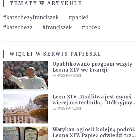
TEMATY W ARTYKULE
#katechezyfranciszek
#papież
#katecheza
#franciszek
#bożek
WIĘCEJ W:
SERWIS PAPIESKI
Opublikowano program wizyty
Leona XIV we Francji
SERWIS PAPIESKI
Leon XIV: Modlitwa jest czymś
więcej niż techniką. "Odkryjmy
ją na nowo"
SERWIS PAPIESKI
Watykan ogłosił kolejną podróż
Leona XIV. Papież odwiedzi trzy