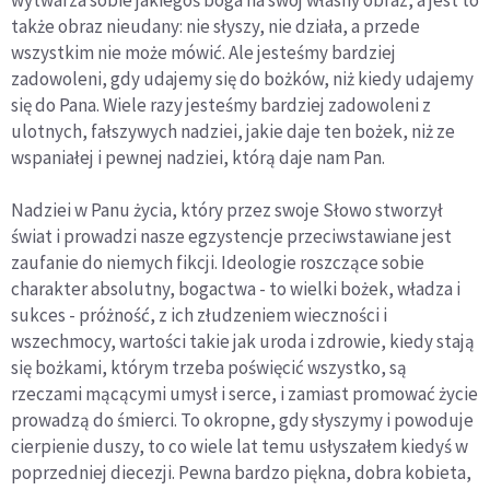
także obraz nieudany: nie słyszy, nie działa, a przede
wszystkim nie może mówić. Ale jesteśmy bardziej
zadowoleni, gdy udajemy się do bożków, niż kiedy udajemy
się do Pana. Wiele razy jesteśmy bardziej zadowoleni z
ulotnych, fałszywych nadziei, jakie daje ten bożek, niż ze
wspaniałej i pewnej nadziei, którą daje nam Pan.
Nadziei w Panu życia, który przez swoje Słowo stworzył
świat i prowadzi nasze egzystencje przeciwstawiane jest
zaufanie do niemych fikcji. Ideologie roszczące sobie
charakter absolutny, bogactwa - to wielki bożek, władza i
sukces - próżność, z ich złudzeniem wieczności i
wszechmocy, wartości takie jak uroda i zdrowie, kiedy stają
się bożkami, którym trzeba poświęcić wszystko, są
rzeczami mącącymi umysł i serce, i zamiast promować życie
prowadzą do śmierci. To okropne, gdy słyszymy i powoduje
cierpienie duszy, to co wiele lat temu usłyszałem kiedyś w
poprzedniej diecezji. Pewna bardzo piękna, dobra kobieta,