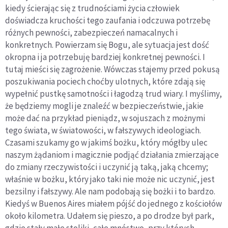
kiedy ścierając się z trudnościami życia człowiek
doświadcza kruchości tego zaufania i odczuwa potrzebę
różnych pewności, zabezpieczeń namacalnych i
konkretnych. Powierzam się Bogu, ale sytuacja jest dość
okropna i ja potrzebuję bardziej konkretnej pewności. I
tutaj mieści się zagrożenie. Wówczas stajemy przed pokusą
poszukiwania pociech choćby ulotnych, które zdają się
wypełnić pustkę samotności i łagodzą trud wiary. I myślimy,
że będziemy mogli je znaleźć w bezpieczeństwie, jakie
może dać na przykład pieniądz, w sojuszach z możnymi
tego świata, w światowości, w fałszywych ideologiach.
Czasami szukamy go w jakimś bożku, który mógłby ulec
naszym żądaniom i magicznie podjąć działania zmierzające
do zmiany rzeczywistości i uczynić ją taką, jaką chcemy;
właśnie w bożku, który jako taki nie może nic uczynić, jest
bezsilny i fałszywy. Ale nam podobają się bożki i to bardzo.
Kiedyś w Buenos Aires miałem pójść do jednego z kościołów
około kilometra. Udałem się pieszo, a po drodze był park,
gdzie stały małe stoliki, całe mnóstwo, przy których