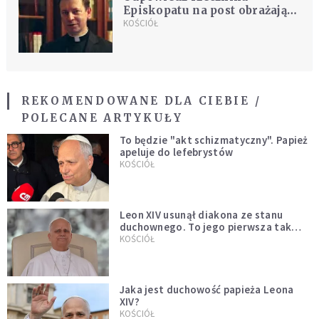
Episkopatu na post obrażający
papieża
KOŚCIÓŁ
REKOMENDOWANE DLA CIEBIE /
POLECANE ARTYKUŁY
To będzie "akt schizmatyczny". Papież
apeluje do lefebrystów
KOŚCIÓŁ
Leon XIV usunął diakona ze stanu
duchownego. To jego pierwsza tak
bezprecedensowa decyzja
KOŚCIÓŁ
Jaka jest duchowość papieża Leona
XIV?
KOŚCIÓŁ