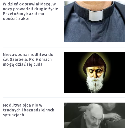
W dzień odprawiał Mszę, w
nocy prowadził drugie życie.
Przełożony kazał mu
opuścić zakon
Niezawodna modlitwa do
św. Szarbela. Po 9 dniach
mogą dziać się cuda
Modlitwa ojca Pio w
trudnych i beznadziejnych
sytuacjach