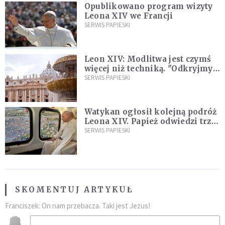
Opublikowano program wizyty
Leona XIV we Francji
SERWIS PAPIESKI
Leon XIV: Modlitwa jest czymś
więcej niż techniką. "Odkryjmy
ją na nowo"
SERWIS PAPIESKI
Watykan ogłosił kolejną podróż
Leona XIV. Papież odwiedzi trzy
kraje Ameryki Południowej
SERWIS PAPIESKI
SKOMENTUJ ARTYKUŁ
Franciszek: On nam przebacza. Taki jest Jezus!