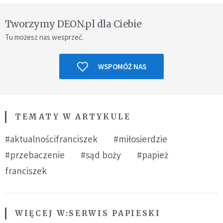
Tworzymy DEON.pl dla Ciebie
Tu możesz nas wesprzeć.
WSPOMÓŻ NAS
TEMATY W ARTYKULE
#aktualnościfranciszek
#miłosierdzie
#przebaczenie
#sąd boży
#papież
franciszek
WIĘCEJ W:
SERWIS PAPIESKI