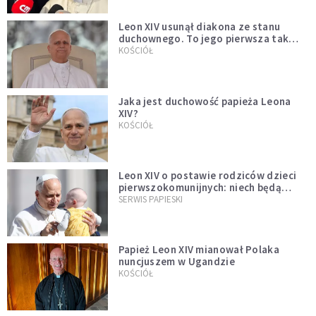
Leon XIV usunął diakona ze stanu
duchownego. To jego pierwsza tak
bezprecedensowa decyzja
KOŚCIÓŁ
Jaka jest duchowość papieża Leona
XIV?
KOŚCIÓŁ
Leon XIV o postawie rodziców dzieci
pierwszokomunijnych: niech będą
przykładem
SERWIS PAPIESKI
Papież Leon XIV mianował Polaka
nuncjuszem w Ugandzie
KOŚCIÓŁ