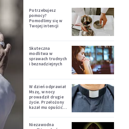
Potrzebujesz
pomocy?
Pomodlimy się w
Twojej intencji
Skuteczna
modlitwa w
sprawach trudnych
i beznadziejnych
W dzień odprawiał
Mszę, w nocy
prowadził drugie
życie. Przełożony
kazał mu opuścić
zakon
Niezawodna