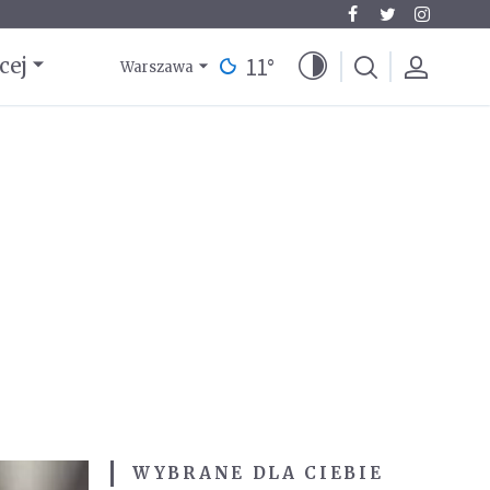
11
°
cej
Warszawa
WYBRANE DLA CIEBIE