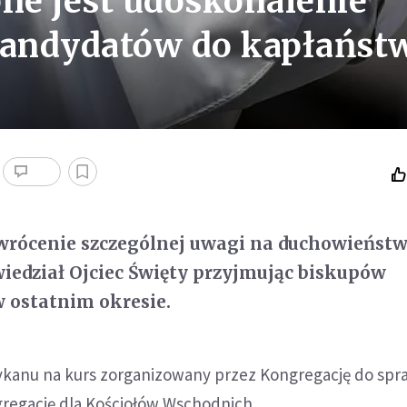
bne jest udoskonalenie
kandydatów do kapłańst
rócenie szczególnej uwagi na duchowieństw
iedział Ojciec Święty przyjmując biskupów
ostatnim okresie.
tykanu na kurs zorganizowany przez Kongregację do spr
regację dla Kościołów Wschodnich.