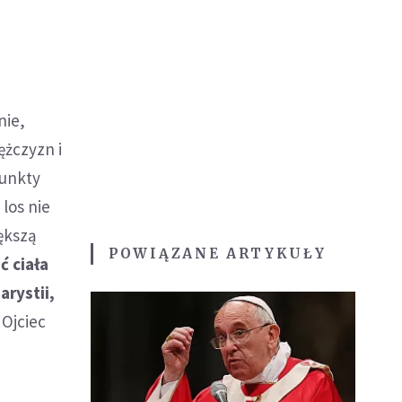
nie,
ężczyzn i
punkty
 los nie
iększą
POWIĄZANE ARTYKUŁY
ć ciała
rystii,
 Ojciec