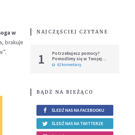
NAJCZĘŚCIEJ CZYTANE
Boga w
a, brakuje
w".
Potrzebujesz pomocy?
1
Pomodlimy się w Twojej
intencji
62 komentarzy
BĄDŹ NA BIEŻĄCO
ŚLEDŹ NAS NA FACEBOOKU
ŚLEDŹ NAS NA TWITTERZE