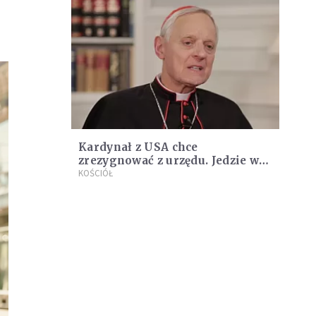
Kardynał z USA chce
zrezygnować z urzędu. Jedzie w
tej sprawie do papieża
KOŚCIÓŁ