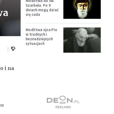
modlitwa do św.
Szarbela. Po 9
wa
dniach mogą dziać
się cuda
Modlitwa ojca Pio
w trudnych i
beznadziejnych
sytuacjach
o i na
aw