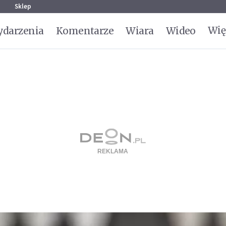
g
Sklep
Wię
darzenia
Komentarze
Wiara
Wideo