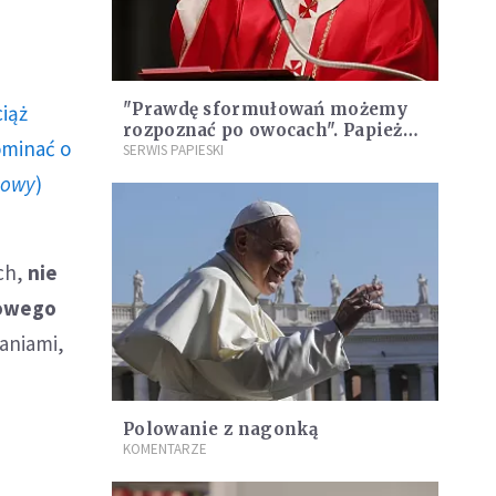
"Prawdę sformułowań możemy
ciąż
rozpoznać po owocach". Papież
ominać o
Franciszek apeluje o walkę z
SERWIS PAPIESKI
fake newsami
howy
)
ch,
nie
nowego
taniami,
Polowanie z nagonką
KOMENTARZE