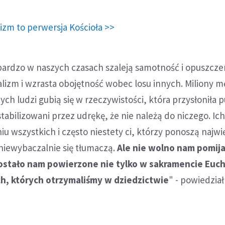
lizm to perwersja Kościoła >>
bardzo w naszych czasach szaleją samotność i opuszcze
alizm i wzrasta obojętność wobec losu innych. Miliony m
ych ludzi gubią się w rzeczywistości, która przysłoniła 
tabilizowani przez udrękę, że nie należą do niczego. Ich
iu wszystkich i często niestety ci, którzy ponoszą najw
niewybaczalnie się tłumaczą.
Ale nie wolno nam pomija
ostało nam powierzone nie tylko w sakramencie Eucha
ch, których otrzymaliśmy w dziedzictwie
" - powiedział