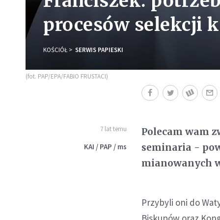
Franciszek: potrze
procesów selekcji 
KOŚCIÓŁ
SERWIS PAPIESKI
(fot. PAP/EPA/FABIO FRUSTACI)
7 lat temu
Polecam wam zw
seminaria - pow
KAI / PAP / ms
mianowanych w 
Przybyli oni do Wa
Biskupów oraz Kong