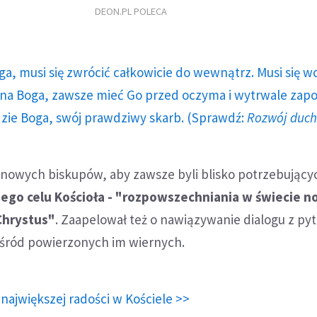
DEON.PL POLECA
ga, musi się zwrócić całkowicie do wewnątrz. Musi się w
a Boga, zawsze mieć Go przed oczyma i wytrwale zap
dzie Boga, swój prawdziwy skarb. (Sprawdź:
Rozwój duc
ł nowych biskupów, aby zawsze byli blisko potrzebujący
ego celu Kościoła - "rozpowszechniania w świecie 
Chrystus"
. Zaapelował też o nawiązywanie dialogu z py
 wśród powierzonych im wiernych.
 największej radości w Kościele >>