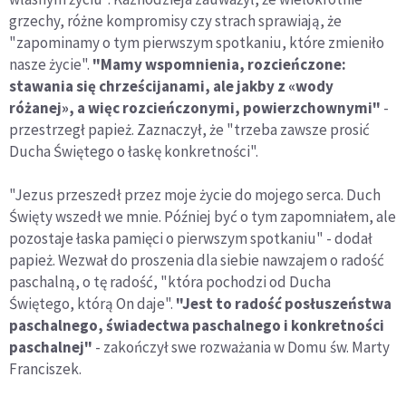
grzechy, różne kompromisy czy strach sprawiają, że
"zapominamy o tym pierwszym spotkaniu, które zmieniło
nasze życie".
"Mamy wspomnienia, rozcieńczone:
stawania się chrześcijanami, ale jakby z «wody
różanej», a więc rozcieńczonymi, powierzchownymi"
-
przestrzegł papież. Zaznaczył, że "trzeba zawsze prosić
Ducha Świętego o łaskę konkretności".
"Jezus przeszedł przez moje życie do mojego serca. Duch
Święty wszedł we mnie. Później być o tym zapomniałem, ale
pozostaje łaska pamięci o pierwszym spotkaniu" - dodał
papież. Wezwał do proszenia dla siebie nawzajem o radość
paschalną, o tę radość, "która pochodzi od Ducha
Świętego, którą On daje".
"Jest to radość posłuszeństwa
paschalnego, świadectwa paschalnego i konkretności
paschalnej"
- zakończył swe rozważania w Domu św. Marty
Franciszek.