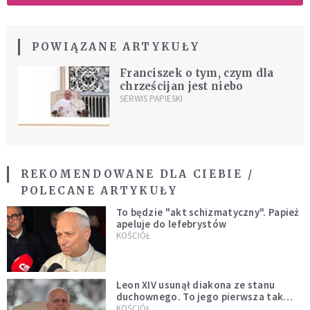
POWIĄZANE ARTYKUŁY
Franciszek o tym, czym dla
chrześcijan jest niebo
SERWIS PAPIESKI
REKOMENDOWANE DLA CIEBIE /
POLECANE ARTYKUŁY
To będzie "akt schizmatyczny". Papież
apeluje do lefebrystów
KOŚCIÓŁ
Leon XIV usunął diakona ze stanu
duchownego. To jego pierwsza tak
bezprecedensowa decyzja
KOŚCIÓŁ