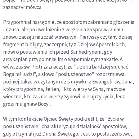
zaznaczył mówca.
Przypomniał następnie, że apostołom zabraniano głoszenia
Jezusa, ale po uwolnieniu z więzienia za sprawą anioła
znowu zaczęli nauczać w świątyni. Pierwszy czytany dzisiaj
fragment biblijny, zaczerpnięty z Dziejów Apostolskich,
mówi o postawieniu ich przed Sanhedrynem, gdy
arcykapłan przypomniał im o wspomnianym zakazie. A
wówczas św. Piotr zaznaczył, że "trzeba bardziej słuchać
Boga niż ludzi", a słowo "posłuszeństwo" rozbrzmiewa
później także w czytanym dziś urywku z Ewangelii św. Jana,
który przypomina, że ten, "kto wierzy w Syna, ma życie
wieczne, kto zaś nie wierzy Synowi, nie ujrzy życia, lecz
grozi mu gniew Boży".
W tym kontekście Ojciec Święty podkreślił, że "życie w
posłuszeństwie" charakteryzuje działalność apostołów,
gdy otrzymali już Ducha Świętego. Jest to posłuszeństwo,