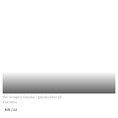
(fot. Grzegorz Gałązka / galazka.deon.pl)
8 lat temu
KAI / sz