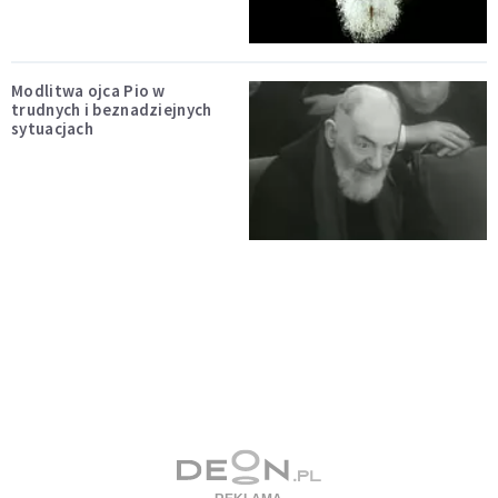
Modlitwa ojca Pio w
trudnych i beznadziejnych
sytuacjach