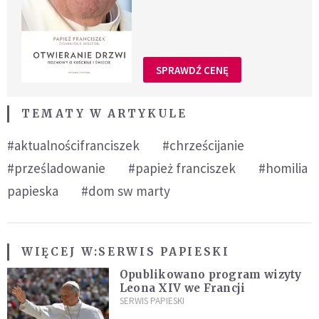
SPRAWDŹ CENĘ
TEMATY W ARTYKULE
#aktualnościfranciszek
#chrześcijanie
#prześladowanie
#papież franciszek
#homilia
papieska
#dom sw marty
WIĘCEJ W:
SERWIS PAPIESKI
Opublikowano program wizyty
Leona XIV we Francji
SERWIS PAPIESKI