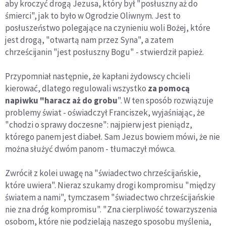
aby kroczyć drogą Jezusa, który był "posłuszny aż do
śmierci", jak to było w Ogrodzie Oliwnym. Jest to
posłuszeństwo polegające na czynieniu woli Bożej, które
jest drogą, "otwartą nam przez Syna", a zatem
chrześcijanin "jest posłuszny Bogu" - stwierdził papież.
Przypomniał następnie, że kapłani żydowscy chcieli
kierować, dlatego regulowali wszystko
za pomocą
napiwku "haracz aż do grobu
". W ten sposób rozwiązuje
problemy świat - oświadczył Franciszek, wyjaśniając, że
"chodzi o sprawy doczesne": najpierw jest pieniądz,
którego panem jest diabeł. Sam Jezus bowiem mówi, że nie
można służyć dwóm panom - tłumaczył mówca.
Zwrócił z kolei uwagę na "świadectwo chrześcijańskie,
które uwiera". Nieraz szukamy drogi kompromisu "między
światem a nami", tymczasem "świadectwo chrześcijańskie
nie zna dróg kompromisu". "Zna cierpliwość towarzyszenia
osobom, które nie podzielają naszego sposobu myślenia,