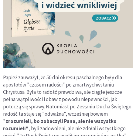
Papież zauważył, że 50 dni okresu paschalnego były dla
apostołów "czasem radości" po zmartwychwstaniu
Chrystusa. Była to radość prawdziwa, ale ciągle jeszcze
pełna wątpliwości i obaw z powodu niepewności, jak
potoczą się sprawy. Natomiast po Zesłaniu Ducha Świętego
radość ta staje się "odważna", wcześniej bowiem
"
zrozumieli, bo zobaczyli Pana, ale nie wszystko
rozumieli"
, byli zadowoleni, ale nie zdołali wszystkiego
pojąć. "To Duch Święty pozwolił im zrozumieć wszystko" -