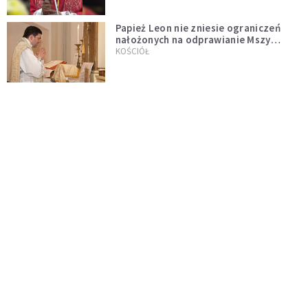
Papież Leon nie zniesie ograniczeń
nałożonych na odprawianie Mszy
trydenckiej. „Traditionis custodes”
KOŚCIÓŁ
zostaje w mocy
Papież Leon XIV w butach Nike. Zdjęcie
z filmu Watykanu stało się viralem
WYDARZENIA