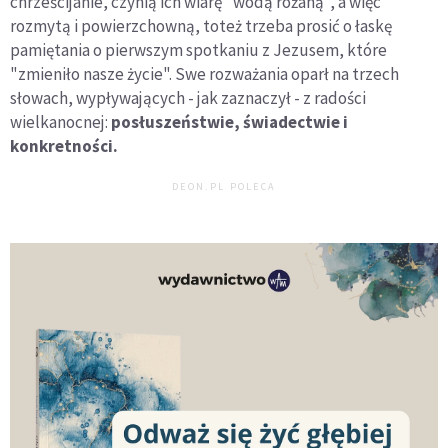
chrześcijanie, czynią ich wiarę "wodą różaną", a więc
rozmytą i powierzchowną, toteż trzeba prosić o łaskę
pamiętania o pierwszym spotkaniu z Jezusem, które
"zmieniło nasze życie". Swe rozważania oparł na trzech
słowach, wypływających - jak zaznaczył - z radości
wielkanocnej:
posłuszeństwie, świadectwie i
konkretności.
DEON.PL POLECA