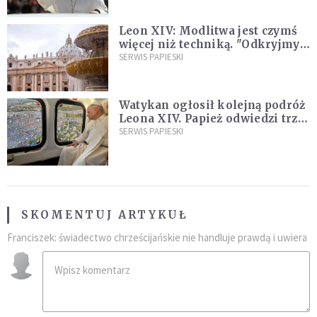
Leon XIV: Modlitwa jest czymś
więcej niż techniką. "Odkryjmy
ją na nowo"
SERWIS PAPIESKI
Watykan ogłosił kolejną podróż
Leona XIV. Papież odwiedzi trzy
kraje Ameryki Południowej
SERWIS PAPIESKI
SKOMENTUJ ARTYKUŁ
Franciszek: świadectwo chrześcijańskie nie handluje prawdą i uwiera