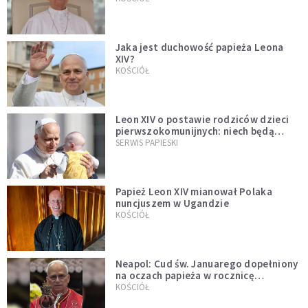
Jaka jest duchowość papieża Leona
XIV?
KOŚCIÓŁ
Leon XIV o postawie rodziców dzieci
pierwszokomunijnych: niech będą
przykładem
SERWIS PAPIESKI
Papież Leon XIV mianował Polaka
nuncjuszem w Ugandzie
KOŚCIÓŁ
Neapol: Cud św. Januarego dopełniony
na oczach papieża w rocznicę
pontyfikatu!
KOŚCIÓŁ