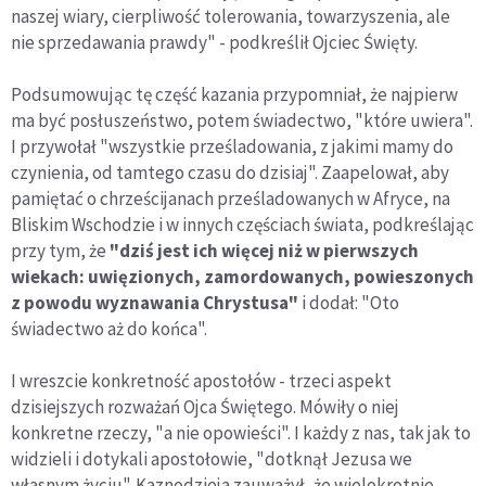
naszej wiary, cierpliwość tolerowania, towarzyszenia, ale
nie sprzedawania prawdy" - podkreślił Ojciec Święty.
Podsumowując tę część kazania przypomniał, że najpierw
ma być posłuszeństwo, potem świadectwo, "które uwiera".
I przywołał "wszystkie prześladowania, z jakimi mamy do
czynienia, od tamtego czasu do dzisiaj". Zaapelował, aby
pamiętać o chrześcijanach prześladowanych w Afryce, na
Bliskim Wschodzie i w innych częściach świata, podkreślając
przy tym, że
"dziś jest ich więcej niż w pierwszych
wiekach: uwięzionych, zamordowanych, powieszonych
z powodu wyznawania Chrystusa"
i dodał: "Oto
świadectwo aż do końca".
I wreszcie konkretność apostołów - trzeci aspekt
dzisiejszych rozważań Ojca Świętego. Mówiły o niej
konkretne rzeczy, "a nie opowieści". I każdy z nas, tak jak to
widzieli i dotykali apostołowie, "dotknął Jezusa we
własnym życiu". Kaznodzieja zauważył, że wielokrotnie