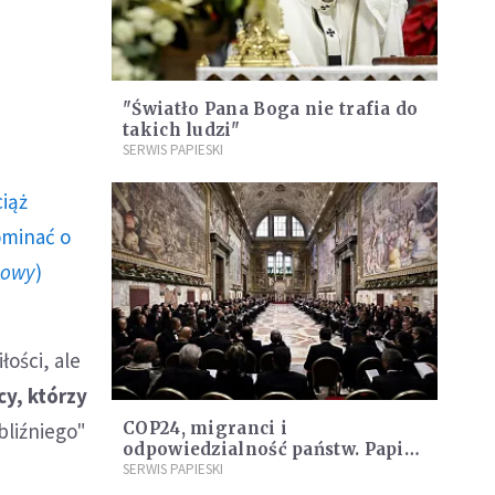
"Światło Pana Boga nie trafia do
takich ludzi"
SERWIS PAPIESKI
ciąż
ominać o
howy
)
łości, ale
cy, którzy
 bliźniego"
COP24, migranci i
odpowiedzialność państw. Papież
wygłosił dziś bardzo ważne
SERWIS PAPIESKI
przemówienie