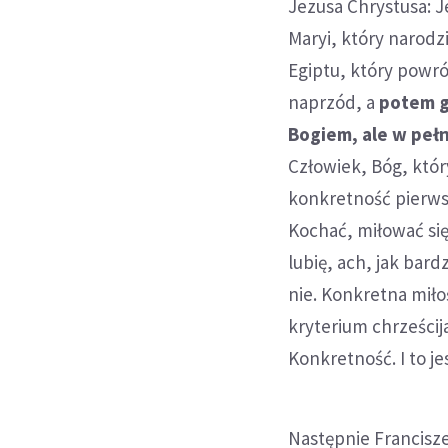
Jezusa Chrystusa: J
Maryi, który narodzi
Egiptu, który powró
naprzód, a
potem gł
Bogiem, ale w pełn
Człowiek, Bóg, który
konkretność pierws
Kochać, miłować się
lubię, ach, jak bard
nie. Konkretna miło
kryterium chrześcija
Konkretność. I to je
Następnie Francisz