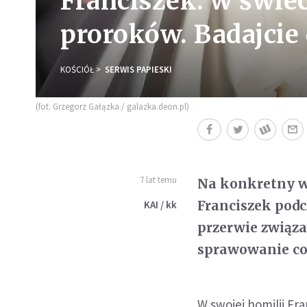
Franciszek: w świe
proroków. Badajcie
KOŚCIÓŁ
SERWIS PAPIESKI
(fot. Grzegorz Gałązka / galazka.deon.pl)
7 lat temu
Na konkretny w
Franciszek podc
KAI / kk
przerwie związ
sprawowanie co
W swojej homilii Fra