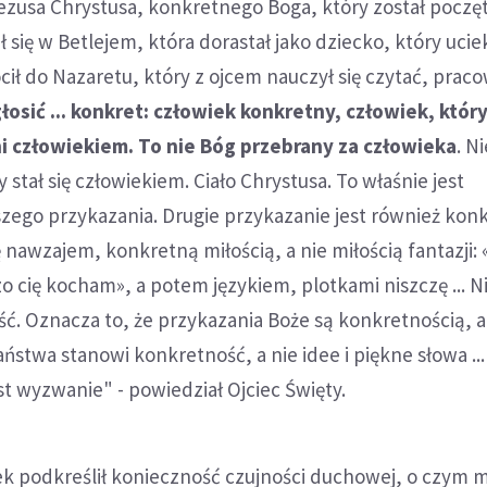
ezusa Chrystusa, konkretnego Boga, który został poczęt
ł się w Betlejem, która dorastał jako dziecko, który ucie
cił do Nazaretu, który z ojcem nauczył się czytać, praco
osić ... konkret: człowiek konkretny, człowiek, który
i człowiekiem. To nie Bóg przebrany za człowieka
. Ni
 stał się człowiekiem. Ciało Chrystusa. To właśnie jest
zego przykazania. Drugie przykazanie jest również kon
 nawzajem, konkretną miłością, a nie miłością fantazji: 
zo cię kocham», a potem językiem, plotkami niszczę ... Ni
ść. Oznacza to, że przykazania Boże są konkretnością, a
ństwa stanowi konkretność, a nie idee i piękne słowa ...
st wyzwanie" - powiedział Ojciec Święty.
ek podkreślił konieczność czujności duchowej, o czym 