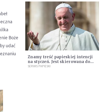
abeł
nieczna
kilka
enie Boże
aby udać
ozeznaniu
Znamy treść papieskiej intencji
na styczeń. Jest skierowana do
młodych [WIDEO]
SERWIS PAPIESKI