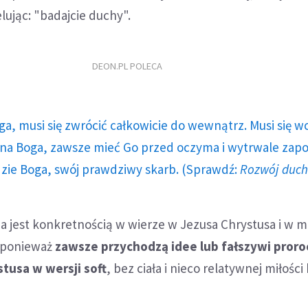
lując: "badajcie duchy".
DEON.PL POLECA
ga, musi się zwrócić całkowicie do wewnątrz. Musi się w
a Boga, zawsze mieć Go przed oczyma i wytrwale zap
dzie Boga, swój prawdziwy skarb. (Sprawdź:
Rozwój duc
na jest konkretnością w wierze w Jezusa Chrystusa i w mi
, ponieważ
zawsze przychodzą idee lub fałszywi proro
stusa w wersji soft
, bez ciała i nieco relatywnej miłości