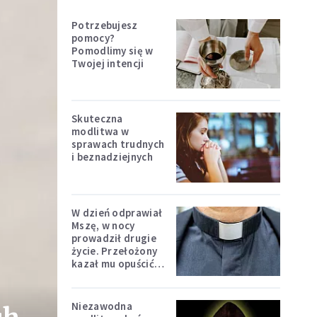
Potrzebujesz
pomocy?
Pomodlimy się w
Twojej intencji
Skuteczna
modlitwa w
sprawach trudnych
i beznadziejnych
W dzień odprawiał
Mszę, w nocy
prowadził drugie
życie. Przełożony
kazał mu opuścić
zakon
Niezawodna