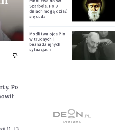
ch
modlitwa do św.
Szarbela. Po 9
dniach mogą dziać
się cuda
Modlitwa ojca Pio
w trudnych i
beznadziejnych
sytuacjach
ty. Po
nowił
ii (1 J 3,