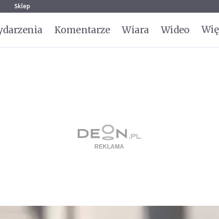
g
Sklep
Wię
darzenia
Komentarze
Wiara
Wideo