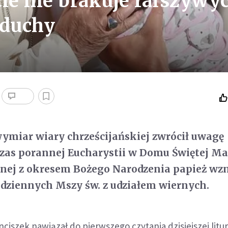
cie nie brakuje fałszywy
 duchy
ymiar wiary chrześcijańskiej zwrócił uwagę
zas porannej Eucharystii w Domu Świętej Mar
anej z okresem Bożego Narodzenia papież wz
dziennych Mszy św. z udziałem wiernych.
nciszek nawiązał do pierwszego czytania dzisiejszej liturg