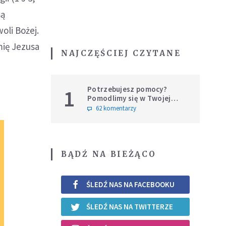
są
oli Bożej.
mię Jezusa
NAJCZĘŚCIEJ CZYTANE
Potrzebujesz pomocy?
1
Pomodlimy się w Twojej
intencji
62 komentarzy
BĄDŹ NA BIEŻĄCO
ŚLEDŹ NAS NA FACEBOOKU
ŚLEDŹ NAS NA TWITTERZE