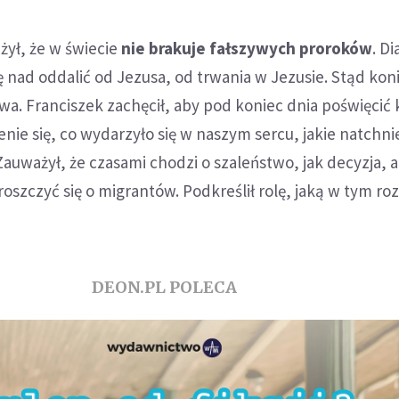
żył, że w świecie
nie brakuje fałszywych proroków
. Di
ię nad oddalić od Jezusa, od trwania w Jezusie. Stąd ko
wa. Franciszek zachęcił, aby pod koniec dnia poświęcić 
nie się, co wydarzyło się w naszym sercu, jakie natchni
 Zauważył, że czasami chodzi o szaleństwo, jak decyzja, 
troszczyć się o migrantów. Podkreślił rolę, jaką w tym r
DEON.PL POLECA