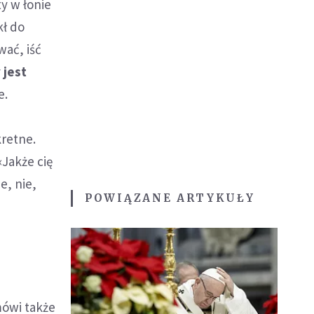
y w łonie
kł do
wać, iść
 jest
e.
kretne.
«Jakże cię
e, nie,
POWIĄZANE ARTYKUŁY
mówi także