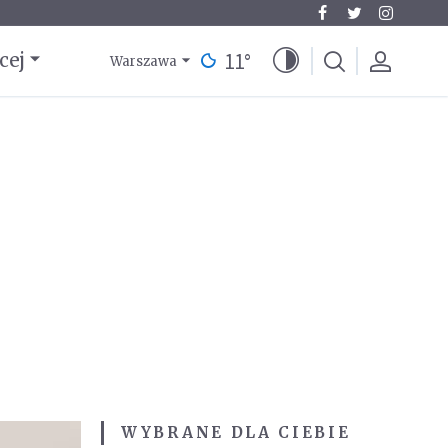
11
°
cej
Warszawa
WYBRANE DLA CIEBIE