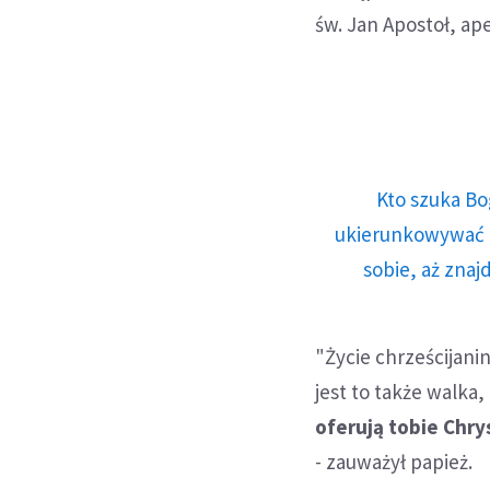
św. Jan Apostoł, ape
Kto szuka Bo
ukierunkowywać n
sobie, aż znaj
"Życie chrześcijani
jest to także walka
oferują tobie Chry
- zauważył papież.