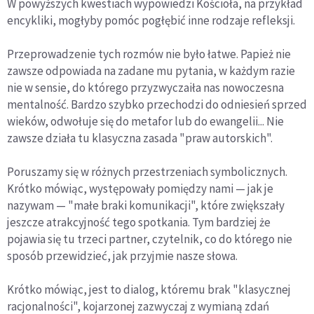
W powyższych kwestiach wypowiedzi Kościoła, na przykład
encykliki, mogłyby pomóc pogłębić inne rodzaje refleksji.
Przeprowadzenie tych rozmów nie było łatwe. Papież nie
zawsze odpowiada na zadane mu pytania, w każdym razie
nie w sensie, do którego przyzwyczaiła nas nowoczesna
mentalność. Bardzo szybko przechodzi do odniesień sprzed
wieków, odwołuje się do metafor lub do ewangelii... Nie
zawsze działa tu klasyczna zasada "praw autorskich".
Poruszamy się w różnych przestrzeniach symbolicznych.
Krótko mówiąc, występowały pomiędzy nami — jak je
nazywam — "małe braki komunikacji", które zwiększały
jeszcze atrakcyjność tego spotkania. Tym bardziej że
pojawia się tu trzeci partner, czytelnik, co do którego nie
sposób przewidzieć, jak przyjmie nasze słowa.
Krótko mówiąc, jest to dialog, któremu brak "klasycznej
racjonalności", kojarzonej zazwyczaj z wymianą zdań