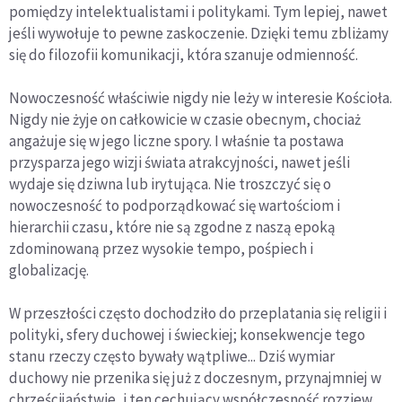
pomiędzy intelektualistami i politykami. Tym lepiej, nawet
jeśli wywołuje to pewne zaskoczenie. Dzięki temu zbliżamy
się do filozofii komunikacji, która szanuje odmienność.
Nowoczesność właściwie nigdy nie leży w interesie Kościoła.
Nigdy nie żyje on całkowicie w czasie obecnym, chociaż
angażuje się w jego liczne spory. I właśnie ta postawa
przysparza jego wizji świata atrakcyjności, nawet jeśli
wydaje się dziwna lub irytująca. Nie troszczyć się o
nowoczesność to podporządkować się wartościom i
hierarchii czasu, które nie są zgodne z naszą epoką
zdominowaną przez wysokie tempo, pośpiech i
globalizację.
W przeszłości często dochodziło do przeplatania się religii i
polityki, sfery duchowej i świeckiej; konsekwencje tego
stanu rzeczy często bywały wątpliwe... Dziś wymiar
duchowy nie przenika się już z doczesnym, przynajmniej w
chrześcijaństwie, i ten cechujący współczesność rozziew