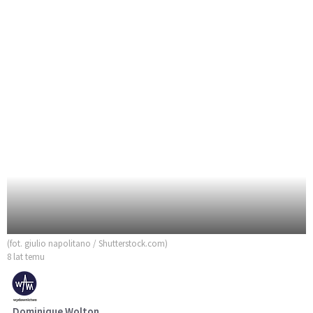
(fot. giulio napolitano / Shutterstock.com)
8 lat temu
Dominique Wolton