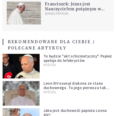
Franciszek: Jezus jest
Nauczycielem potężnym w
słowach i czynach
SERWIS PAPIESKI
REKOMENDOWANE DLA CIEBIE /
POLECANE ARTYKUŁY
To będzie "akt schizmatyczny". Papież
apeluje do lefebrystów
KOŚCIÓŁ
Leon XIV usunął diakona ze stanu
duchownego. To jego pierwsza tak
bezprecedensowa decyzja
KOŚCIÓŁ
Jaka jest duchowość papieża Leona
XIV?