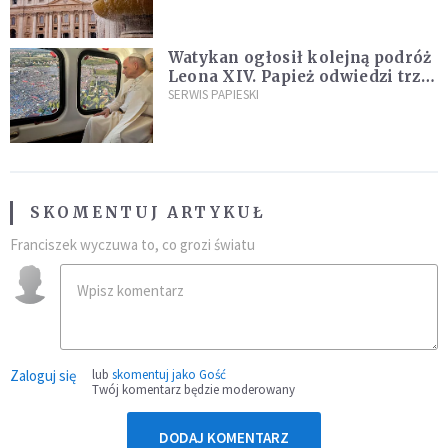
Watykan ogłosił kolejną podróż
Leona XIV. Papież odwiedzi trzy
kraje Ameryki Południowej
SERWIS PAPIESKI
SKOMENTUJ ARTYKUŁ
Franciszek wyczuwa to, co grozi światu
Zaloguj się
lub
skomentuj jako Gość
Twój komentarz będzie moderowany
DODAJ KOMENTARZ