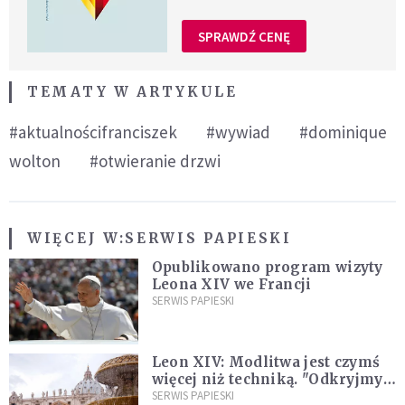
SPRAWDŹ CENĘ
TEMATY W ARTYKULE
#aktualnościfranciszek
#wywiad
#dominique
wolton
#otwieranie drzwi
WIĘCEJ W:
SERWIS PAPIESKI
Opublikowano program wizyty
Leona XIV we Francji
SERWIS PAPIESKI
Leon XIV: Modlitwa jest czymś
więcej niż techniką. "Odkryjmy
ją na nowo"
SERWIS PAPIESKI