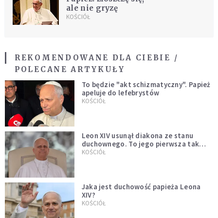
ale nie gryzę
KOŚCIÓŁ
REKOMENDOWANE DLA CIEBIE /
POLECANE ARTYKUŁY
To będzie "akt schizmatyczny". Papież
apeluje do lefebrystów
KOŚCIÓŁ
Leon XIV usunął diakona ze stanu
duchownego. To jego pierwsza tak
bezprecedensowa decyzja
KOŚCIÓŁ
Jaka jest duchowość papieża Leona
XIV?
KOŚCIÓŁ