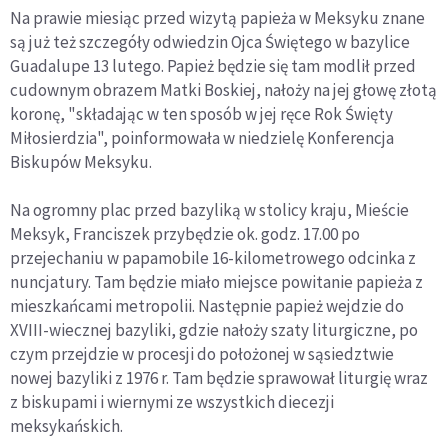
Na prawie miesiąc przed wizytą papieża w Meksyku znane
są już też szczegóły odwiedzin Ojca Świętego w bazylice
Guadalupe 13 lutego. Papież będzie się tam modlił przed
cudownym obrazem Matki Boskiej, nałoży na jej głowę złotą
koronę, "składając w ten sposób w jej ręce Rok Święty
Miłosierdzia", poinformowała w niedzielę Konferencja
Biskupów Meksyku.
Na ogromny plac przed bazyliką w stolicy kraju, Mieście
Meksyk, Franciszek przybędzie ok. godz. 17.00 po
przejechaniu w papamobile 16-kilometrowego odcinka z
nuncjatury. Tam będzie miało miejsce powitanie papieża z
mieszkańcami metropolii. Następnie papież wejdzie do
XVIII-wiecznej bazyliki, gdzie nałoży szaty liturgiczne, po
czym przejdzie w procesji do położonej w sąsiedztwie
nowej bazyliki z 1976 r. Tam będzie sprawował liturgię wraz
z biskupami i wiernymi ze wszystkich diecezji
meksykańskich.