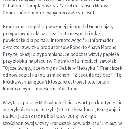
Caballeros Templarios oraz Cártel de Jalisco Nueva
Generación zamordowanych zostało sto osób.
Producenci tequili z położonej nieopodal Guadalajary
przygotowują dla papieża "miłą niespodziankę",
powiedział dla portalu internetowego "El Informador"
dyrektor związku producentów Roberto Anaya Moreno.
Przy tej okazji przypomniano, że podczas wizyty papieża
przy żłobku na placu św. Piotra ktoś z młodych zawołał:
"Ojcze Święty, czekamy na Ciebie w Meksyku!". Franciszek
odpowiedział na to z uśmiechem: "Z tequilą czy bez?". Tę
krótką wymianę zdań ktoś zarejestrował telefonem
komórkowym i umieścił na You Tube.
Wizyta papieża w Meksyku będzie czwartą na kontynencie
amerykańskim po Brazylii (2013), Ekwadorze, Paragwaju i
Boliwii (2015) oraz Kubie i USA (2015). W ciągu
sześciodniowej wizyty Franciszek odwiedzi sześć miast, w