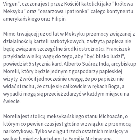
Virgen", czczona jest przez Kościół katolicki jako "królowa
Meksyku" oraz "cesarzowa i patronka" całego kontynentu
amerykańskiego oraz Filipin.
Mimo trwającej już od lat w Meksyku przemocy związanej z
działalnością karteli narkotykowych, z wizytą papieża nie
będą związane szczególne środki ostrożności. Franciszek
przykłada wielką wagę do tego, aby "być blisko ludzi",
powiedział 5 stycznia kard. Alberto Suárez Inda, arcybiskup
Morelii, który będzie jednym z gospodarzy papieskiej
wizyty. Zwrócił jednocześnie uwagę, że po papieżu nie
widać strachu, że czuje się całkowicie w rękach Boga, a
wypadki mogą się przecież zdarzyć w każdym miejscu na
świecie.
Morelia jest stolicą meksykańskiego stanu Michoacán, o
którym co pewien czas jest głośno w związku z przemocą
narkotykową. Tylko w ciągu trzech ostatnich miesięcy w
walkach między kartelami La Familia Michoacana,