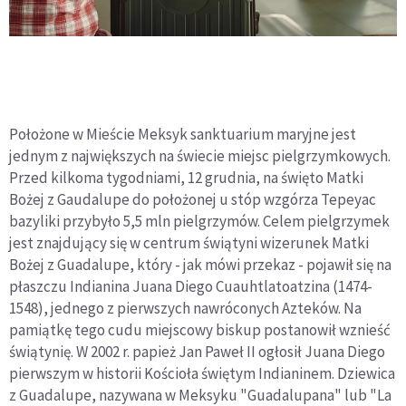
Położone w Mieście Meksyk sanktuarium maryjne jest
jednym z największych na świecie miejsc pielgrzymkowych.
Przed kilkoma tygodniami, 12 grudnia, na święto Matki
Bożej z Gaudalupe do położonej u stóp wzgórza Tepeyac
bazyliki przybyło 5,5 mln pielgrzymów. Celem pielgrzymek
jest znajdujący się w centrum świątyni wizerunek Matki
Bożej z Guadalupe, który - jak mówi przekaz - pojawił się na
płaszczu Indianina Juana Diego Cuauhtlatoatzina (1474-
1548), jednego z pierwszych nawróconych Azteków. Na
pamiątkę tego cudu miejscowy biskup postanowił wznieść
świątynię. W 2002 r. papież Jan Paweł II ogłosił Juana Diego
pierwszym w historii Kościoła świętym Indianinem. Dziewica
z Guadalupe, nazywana w Meksyku "Guadalupana" lub "La