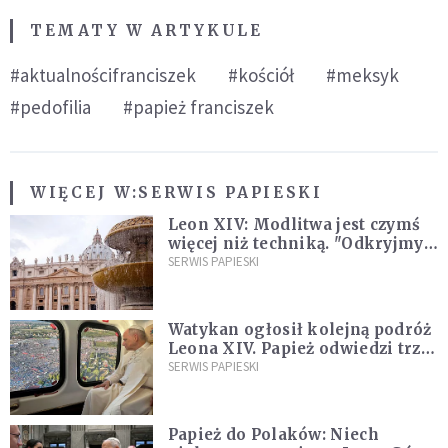
TEMATY W ARTYKULE
#aktualnościfranciszek
#kościół
#meksyk
#pedofilia
#papież franciszek
WIĘCEJ W:
SERWIS PAPIESKI
Leon XIV: Modlitwa jest czymś
więcej niż techniką. "Odkryjmy
ją na nowo"
SERWIS PAPIESKI
Watykan ogłosił kolejną podróż
Leona XIV. Papież odwiedzi trzy
kraje Ameryki Południowej
SERWIS PAPIESKI
Papież do Polaków: Niech