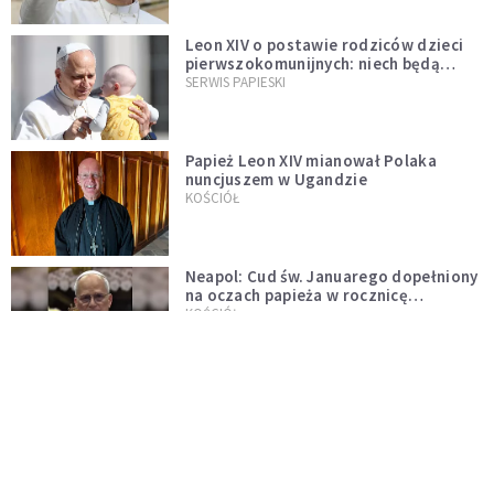
Leon XIV o postawie rodziców dzieci
pierwszokomunijnych: niech będą
przykładem
SERWIS PAPIESKI
Papież Leon XIV mianował Polaka
nuncjuszem w Ugandzie
KOŚCIÓŁ
Neapol: Cud św. Januarego dopełniony
na oczach papieża w rocznicę
pontyfikatu!
KOŚCIÓŁ
Papież Leon nie zniesie ograniczeń
nałożonych na odprawianie Mszy
trydenckiej. „Traditionis custodes”
KOŚCIÓŁ
zostaje w mocy