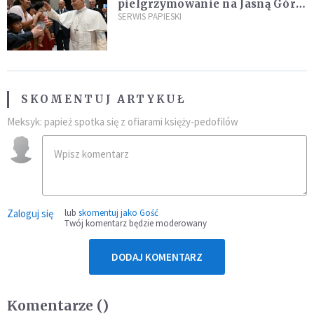
pielgrzymowanie na Jasną Górę
umocni wiarę i nadzieję
SERWIS PAPIESKI
SKOMENTUJ ARTYKUŁ
Meksyk: papież spotka się z ofiarami księży-pedofilów
Zaloguj się
lub
skomentuj jako Gość
Twój komentarz będzie moderowany
DODAJ KOMENTARZ
Komentarze (
)