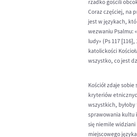
rzadko gościli obcok
Coraz częściej, na 
jest w językach, kt
wezwaniu Psalmu: «
ludy» (Ps 117 [116]
katolickości Kościoł
wszystko, co jest 
Kościół zdaje sobie
kryteriów etniczny
wszystkich, byłob
sprawowania kultu i
się niemile widziani
miejscowego języka 