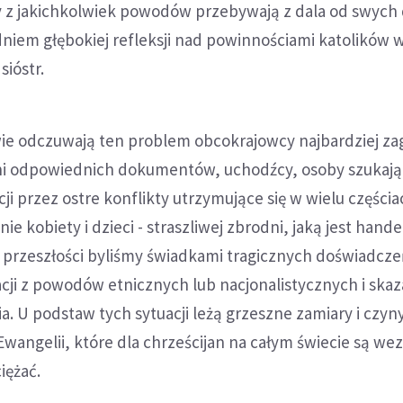
rzy z jakichkolwiek powodów przebywają z dala od swych
dniem głębokiej refleksji nad powinnościami katolików
sióstr.
wie odczuwają ten problem obcokrajowcy najbardziej za
i odpowiednich dokumentów, uchodźcy, osoby szukając
i przez ostre konflikty utrzymujące się w wielu częścia
nie kobiety i dzieci - straszliwej zbrodni, jaką jest hande
przeszłości byliśmy świadkami tragicznych doświadcze
ji z powodów etnicznych lub nacjonalistycznych i skaz
ia. U podstaw tych sytuacji leżą grzeszne zamiary i czyn
wangelii, które dla chrześcijan na całym świecie są w
iężać.