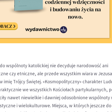
 do wspólnoty katolickiej nie decyduje narodowość ani
zne czy etniczne, ale przede wszystkim wiara w Jezus
 w imię Trójcy Świętej. «Kosmopolityczny» charakter Lu
praktycznie we wszystkich Kościołach partykularnych, 
ciły nawet niewielkie i dawniej odosobnione wspólnoty
istyczne i wielokulturowe. Miejsca, w których jeszcze d