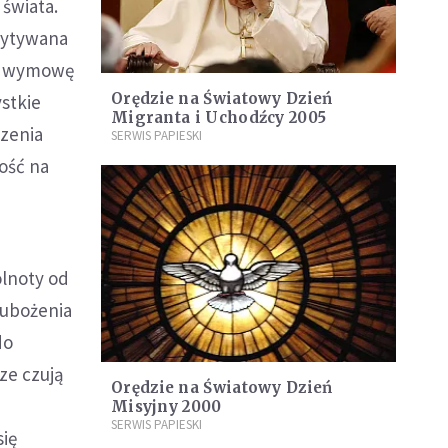
 świata.
czytywana
wą wymowę
Orędzie na Światowy Dzień
stkie
Migranta i Uchodźcy 2005
czenia
SERWIS PAPIESKI
tość na
ólnoty od
zubożenia
do
sze czują
Orędzie na Światowy Dzień
Misyjny 2000
SERWIS PAPIESKI
się