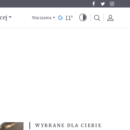
11
°
cej
Warszawa
WYBRANE DLA CIEBIE