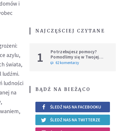
 domów i
 wobec
NAJCZĘŚCIEJ CZYTANE
grożeni:
Potrzebujesz pomocy?
1
e azylu,
Pomodlimy się w Twojej
intencji
62 komentarzy
ch świata,
l ludźmi.
ń ludności
BĄDŹ NA BIEŻĄCO
anej na
y,
ŚLEDŹ NAS NA FACEBOOKU
ezwaniem,
ŚLEDŹ NAS NA TWITTERZE