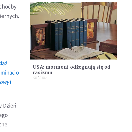
 choćby
iernych.
ciąż
USA: mormoni odżegnują się od
ominać o
rasizmu
KOŚCIÓŁ
howy
)
y Dzień
dego
tne