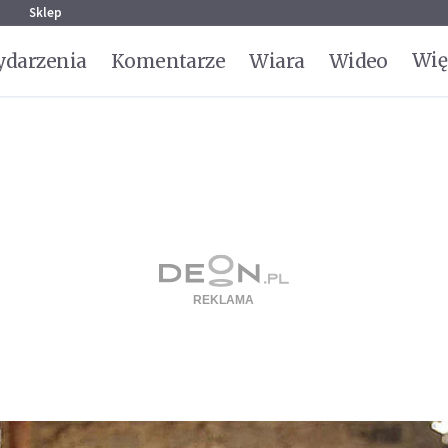
g
Sklep
Wię
darzenia
Komentarze
Wiara
Wideo