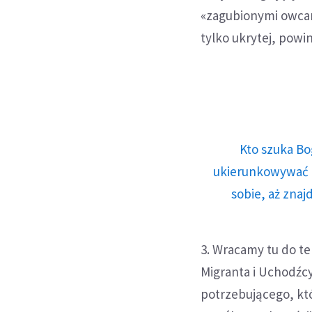
«zagubionymi owcam
tylko ukrytej, powi
Kto szuka Bo
ukierunkowywać n
sobie, aż znaj
3. Wracamy tu do t
Migranta i Uchodźcy
potrzebującego, kt