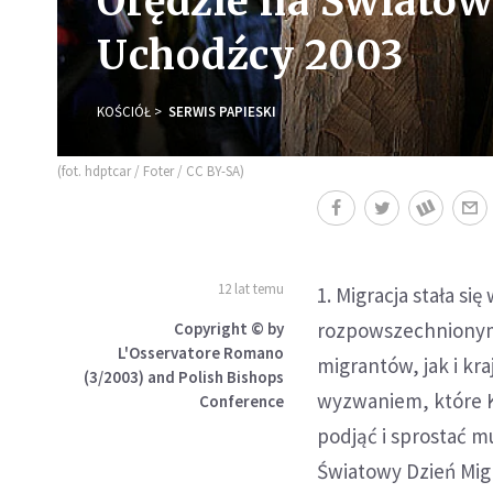
Orędzie na Światow
Uchodźcy 2003
KOŚCIÓŁ
SERWIS PAPIESKI
(fot. hdptcar / Foter / CC BY-SA)
12 lat temu
1. Migracja stała s
rozpowszechnionym.
Copyright © by
L'Osservatore Romano
migrantów, jak i kra
(3/2003) and Polish Bishops
wyzwaniem, które Ko
Conference
podjąć i sprostać 
Światowy Dzień Mig