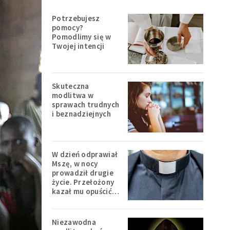
Potrzebujesz
pomocy?
Pomodlimy się w
Twojej intencji
Skuteczna
modlitwa w
sprawach trudnych
i beznadziejnych
W dzień odprawiał
Mszę, w nocy
prowadził drugie
życie. Przełożony
kazał mu opuścić
zakon
Niezawodna