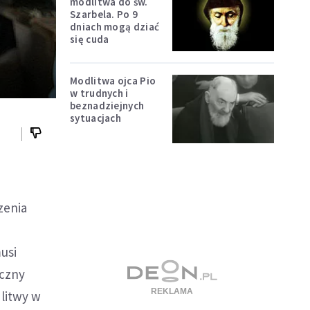
modlitwa do św.
Szarbela. Po 9
dniach mogą dziać
się cuda
Modlitwa ojca Pio
w trudnych i
beznadziejnych
sytuacjach
zenia
usi
oczny
litwy w