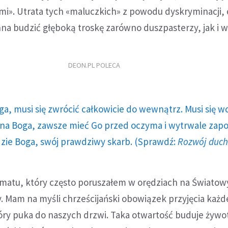
i». Utrata tych «maluczkich» z powodu dyskryminacji,
nna budzić głęboką troskę zarówno duszpasterzy, jak i w
DEON.PL POLECA
ga, musi się zwrócić całkowicie do wewnątrz. Musi się w
a Boga, zawsze mieć Go przed oczyma i wytrwale zap
dzie Boga, swój prawdziwy skarb. (Sprawdź:
Rozwój duc
ematu, który często poruszałem w orędziach na Światow
. Mam na myśli chrześcijański obowiązek przyjęcia każ
óry puka do naszych drzwi. Taka otwartość buduje żywo