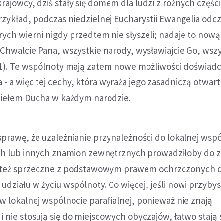
rajowcy, dziś stały się domem dla ludzi z różnych części
przykład, podczas niedzielnej Eucharystii Ewangelia od
órych wierni nigdy przedtem nie słyszeli; nadaje to no
Chwalcie Pana, wszystkie narody, wysławiajcie Go, wszy
, 1). Te wspólnoty mają zatem nowe możliwości doświad
a - a więc tej cechy, która wyraża jego zasadniczą otwar
dziełem Ducha w każdym narodzie.
 sprawę, że uzależnianie przynależności do lokalnej wsp
ch lub innych znamion zewnętrznych prowadziłoby do 
y też sprzeczne z podstawowym prawem ochrzczonych 
 udziału w życiu wspólnoty. Co więcej, jeśli nowi przyby
 w lokalnej wspólnocie parafialnej, ponieważ nie znają
i nie stosują się do miejscowych obyczajów, łatwo stają 