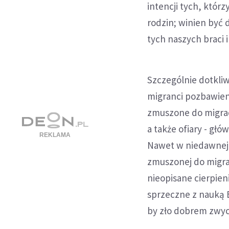
intencji tych, któ
rodzin; winien być 
tych naszych braci i 
Szczególnie dotkli
migranci pozbawien
zmuszone do migracj
a także ofiary - głów
Nawet w niedawnej 
zmuszonej do migrac
nieopisane cierpien
sprzeczne z nauką E
by zło dobrem zwyc