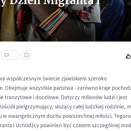
y Dzień Migranta i
ię we współczesnym świecie zjawiskiem szeroko
 Obejmuje wszystkie państwa - zarówno kraje pochod
je tranzytowe i docelowe. Dotyczy milionów ludzi i jest
ściół pielgrzymujący, służący całej ludzkiej rodzinie, m
mu w ewangelicznym duchu powszechnej miłości. Tegor
ranta i Uchodźcy powinien być czasem szczególnej mod