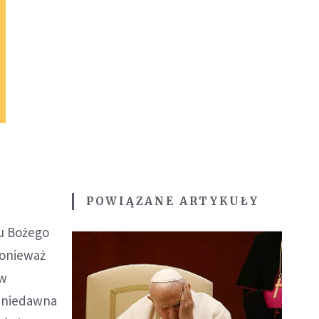
POWIĄZANE ARTYKUŁY
a
du Bożego
ponieważ
 w
o niedawna