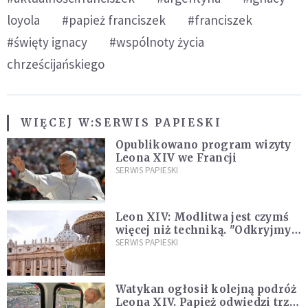
loyola
#papież franciszek
#franciszek
#święty ignacy
#wspólnoty życia
chrześcijańskiego
WIĘCEJ W:
SERWIS PAPIESKI
Opublikowano program wizyty
Leona XIV we Francji
SERWIS PAPIESKI
Leon XIV: Modlitwa jest czymś
więcej niż techniką. "Odkryjmy
ją na nowo"
SERWIS PAPIESKI
Watykan ogłosił kolejną podróż
Leona XIV. Papież odwiedzi trzy