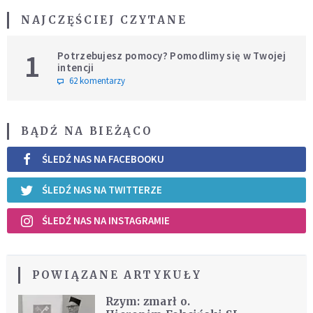
NAJCZĘŚCIEJ CZYTANE
1
Potrzebujesz pomocy? Pomodlimy się w Twojej
intencji
62 komentarzy
BĄDŹ NA BIEŻĄCO
ŚLEDŹ NAS NA FACEBOOKU
ŚLEDŹ NAS NA TWITTERZE
ŚLEDŹ NAS NA INSTAGRAMIE
POWIĄZANE ARTYKUŁY
Rzym: zmarł o.