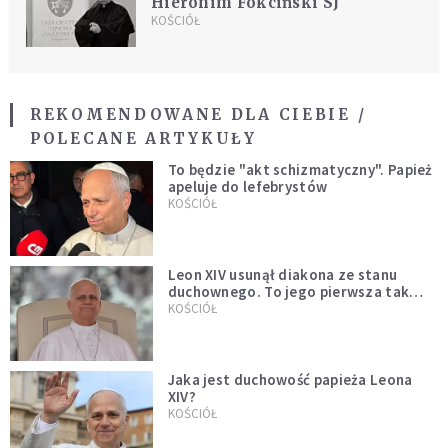
Hieronim Fokciński SJ
KOŚCIÓŁ
REKOMENDOWANE DLA CIEBIE /
POLECANE ARTYKUŁY
To będzie "akt schizmatyczny". Papież
apeluje do lefebrystów
KOŚCIÓŁ
Leon XIV usunął diakona ze stanu
duchownego. To jego pierwsza tak
bezprecedensowa decyzja
KOŚCIÓŁ
Jaka jest duchowość papieża Leona
XIV?
KOŚCIÓŁ