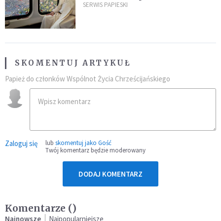
kraje Ameryki Południowej
SERWIS PAPIESKI
SKOMENTUJ ARTYKUŁ
Papież do członków Wspólnot Życia Chrześcijańskiego
Zaloguj się
lub
skomentuj jako Gość
Twój komentarz będzie moderowany
DODAJ KOMENTARZ
Komentarze (
)
Najnowsze
Najpopularniejsze