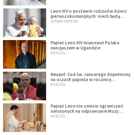
Leon XIV o postawie rodziców dzieci
pierwszokomunijnych: niech będą
przykładem
SERWIS PAPIESKI
Papież Leon XIV mianował Polaka
nuncjuszem w Ugandzie
KOŚCIÓŁ
Neapol: Cud św. Januarego dopełniony
na oczach papieża w rocznicę
pontyfikatu!
KOŚCIÓŁ
Papież Leon nie zniesie ograniczeń
nałożonych na odprawianie Mszy
trydenckiej. „Traditionis custodes”
KOŚCIÓŁ
zostaje w mocy