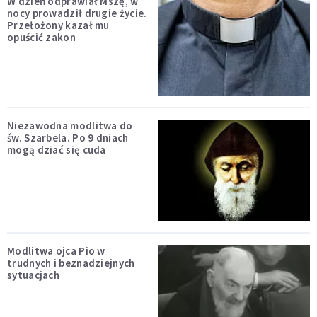
W dzień odprawiał Mszę, w
nocy prowadził drugie życie.
Przełożony kazał mu
opuścić zakon
Niezawodna modlitwa do
św. Szarbela. Po 9 dniach
mogą dziać się cuda
Modlitwa ojca Pio w
trudnych i beznadziejnych
sytuacjach