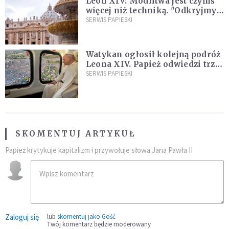
Leon XIV: Modlitwa jest czymś
więcej niż techniką. "Odkryjmy
ją na nowo"
SERWIS PAPIESKI
Watykan ogłosił kolejną podróż
Leona XIV. Papież odwiedzi trzy
kraje Ameryki Południowej
SERWIS PAPIESKI
SKOMENTUJ ARTYKUŁ
Papież krytykuje kapitalizm i przywołuje słowa Jana Pawła II
Zaloguj się
lub
skomentuj jako Gość
Twój komentarz będzie moderowany