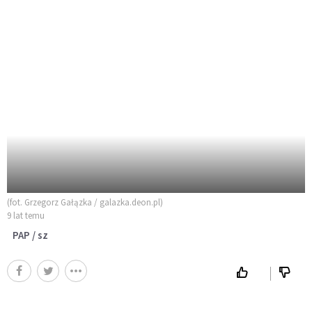
(fot. Grzegorz Gałązka / galazka.deon.pl)
9 lat temu
PAP / sz