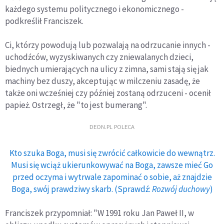
każdego systemu politycznego i ekonomicznego -
podkreślił Franciszek.
Ci, którzy powodują lub pozwalają na odrzucanie innych -
uchodźców, wyzyskiwanych czy zniewalanych dzieci,
biednych umierających na ulicy z zimna, sami stają się jak
machiny bez duszy, akceptując w milczeniu zasadę, że
także oni wcześniej czy później zostaną odrzuceni - ocenił
papież. Ostrzegł, że "to jest bumerang".
DEON.PL POLECA
Kto szuka Boga, musi się zwrócić całkowicie do wewnątrz.
Musi się wciąż ukierunkowywać na Boga, zawsze mieć Go
przed oczyma i wytrwale zapominać o sobie, aż znajdzie
Boga, swój prawdziwy skarb. (Sprawdź:
Rozwój duchowy
)
Franciszek przypomniał: "W 1991 roku Jan Paweł II, w