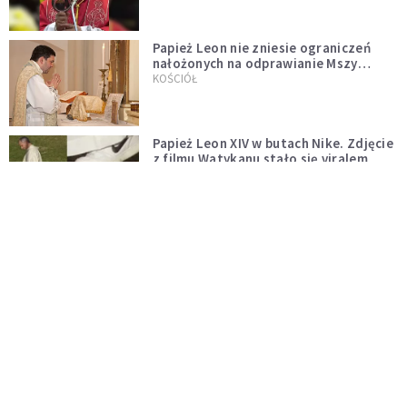
Papież Leon nie zniesie ograniczeń
nałożonych na odprawianie Mszy
trydenckiej. „Traditionis custodes”
KOŚCIÓŁ
zostaje w mocy
Papież Leon XIV w butach Nike. Zdjęcie
z filmu Watykanu stało się viralem
WYDARZENIA