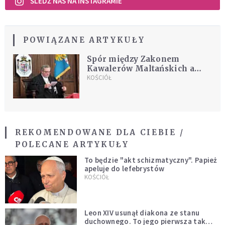
ŚLEDŹ NAS NA INSTAGRAMIE
POWIĄZANE ARTYKUŁY
Spór między Zakonem
Kawalerów Maltańskich a
Watykanem
KOŚCIÓŁ
REKOMENDOWANE DLA CIEBIE /
POLECANE ARTYKUŁY
To będzie "akt schizmatyczny". Papież
apeluje do lefebrystów
KOŚCIÓŁ
Leon XIV usunął diakona ze stanu
duchownego. To jego pierwsza tak