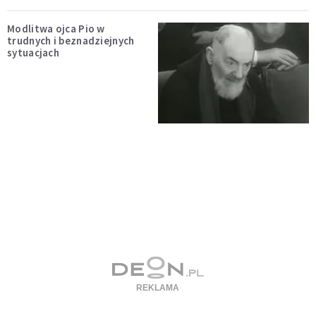
Modlitwa ojca Pio w
trudnych i beznadziejnych
sytuacjach