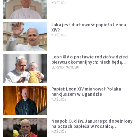
bezprecedensowa decyzja
KOŚCIÓŁ
Jaka jest duchowość papieża Leona
XIV?
KOŚCIÓŁ
Leon XIV o postawie rodziców dzieci
pierwszokomunijnych: niech będą
przykładem
SERWIS PAPIESKI
Papież Leon XIV mianował Polaka
nuncjuszem w Ugandzie
KOŚCIÓŁ
Neapol: Cud św. Januarego dopełniony
na oczach papieża w rocznicę
pontyfikatu!
KOŚCIÓŁ