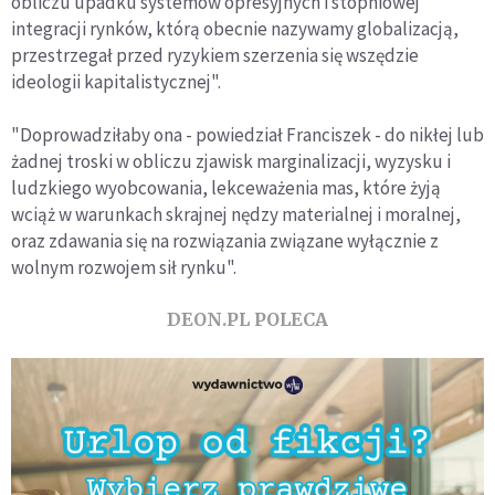
obliczu upadku systemów opresyjnych i stopniowej
integracji rynków, którą obecnie nazywamy globalizacją,
przestrzegał przed ryzykiem szerzenia się wszędzie
ideologii kapitalistycznej".
"Doprowadziłaby ona - powiedział Franciszek - do nikłej lub
żadnej troski w obliczu zjawisk marginalizacji, wyzysku i
ludzkiego wyobcowania, lekceważenia mas, które żyją
wciąż w warunkach skrajnej nędzy materialnej i moralnej,
oraz zdawania się na rozwiązania związane wyłącznie z
wolnym rozwojem sił rynku".
DEON.PL POLECA