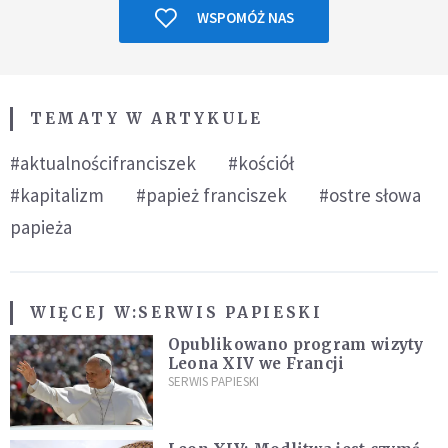
WSPOMÓŻ NAS
TEMATY W ARTYKULE
#aktualnościfranciszek
#kościół
#kapitalizm
#papież franciszek
#ostre słowa
papieża
WIĘCEJ W:
SERWIS PAPIESKI
Opublikowano program wizyty
Leona XIV we Francji
SERWIS PAPIESKI