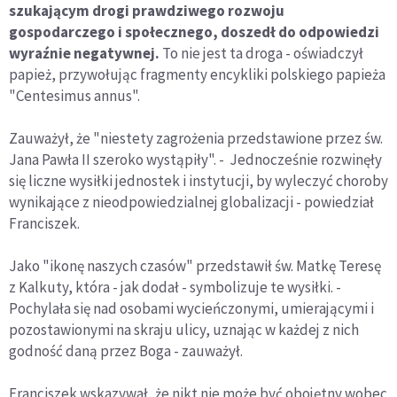
szukającym drogi prawdziwego rozwoju
gospodarczego i społecznego, doszedł do odpowiedzi
wyraźnie negatywnej.
To nie jest ta droga - oświadczył
papież, przywołując fragmenty encykliki polskiego papieża
"Centesimus annus".
Zauważył, że "niestety zagrożenia przedstawione przez św.
Jana Pawła II szeroko wystąpiły". - Jednocześnie rozwinęły
się liczne wysiłki jednostek i instytucji, by wyleczyć choroby
wynikające z nieodpowiedzialnej globalizacji - powiedział
Franciszek.
Jako "ikonę naszych czasów" przedstawił św. Matkę Teresę
z Kalkuty, która - jak dodał - symbolizuje te wysiłki. -
Pochylała się nad osobami wycieńczonymi, umierającymi i
pozostawionymi na skraju ulicy, uznając w każdej z nich
godność daną przez Boga - zauważył.
Franciszek wskazywał, że nikt nie może być obojętny wobec