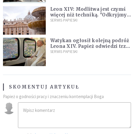
Leon XIV: Modlitwa jest czymś
więcej niż techniką. "Odkryjmy
ją na nowo"
SERWIS PAPIESKI
Watykan ogłosił kolejną podróż
Leona XIV. Papież odwiedzi trzy
kraje Ameryki Południowej
SERWIS PAPIESKI
SKOMENTUJ ARTYKUŁ
Papież o godności pracy i znaczeniu kontemplacji Boga