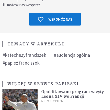
Tu możesz nas wesprzeć.
WSPOMÓŻ NAS
TEMATY W ARTYKULE
#katechezyfranciszek
#audiencja ogólna
#papież franciszek
WIĘCEJ W:
SERWIS PAPIESKI
Opublikowano program wizyty
Leona XIV we Francji
SERWIS PAPIESKI