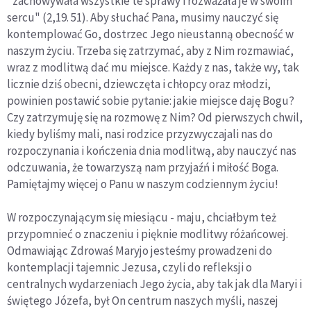
"zachowywała wszystkie te sprawy i rozważała je w swoim
sercu" (2,19. 51). Aby słuchać Pana, musimy nauczyć się
kontemplować Go, dostrzec Jego nieustanną obecność w
naszym życiu. Trzeba się zatrzymać, aby z Nim rozmawiać,
wraz z modlitwą dać mu miejsce. Każdy z nas, także wy, tak
licznie dziś obecni, dziewczęta i chłopcy oraz młodzi,
powinien postawić sobie pytanie: jakie miejsce daję Bogu?
Czy zatrzymuję się na rozmowę z Nim? Od pierwszych chwil,
kiedy byliśmy mali, nasi rodzice przyzwyczajali nas do
rozpoczynania i kończenia dnia modlitwą, aby nauczyć nas
odczuwania, że towarzyszą nam przyjaźń i miłość Boga.
Pamiętajmy więcej o Panu w naszym codziennym życiu!
W rozpoczynającym się miesiącu - maju, chciałbym też
przypomnieć o znaczeniu i pięknie modlitwy różańcowej.
Odmawiając Zdrowaś Maryjo jesteśmy prowadzeni do
kontemplacji tajemnic Jezusa, czyli do refleksji o
centralnych wydarzeniach Jego życia, aby tak jak dla Maryi i
świętego Józefa, był On centrum naszych myśli, naszej