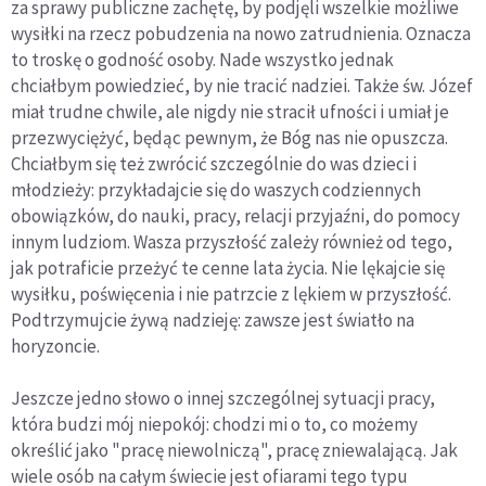
za sprawy publiczne zachętę, by podjęli wszelkie możliwe
wysiłki na rzecz pobudzenia na nowo zatrudnienia. Oznacza
to troskę o godność osoby. Nade wszystko jednak
chciałbym powiedzieć, by nie tracić nadziei. Także św. Józef
miał trudne chwile, ale nigdy nie stracił ufności i umiał je
przezwyciężyć, będąc pewnym, że Bóg nas nie opuszcza.
Chciałbym się też zwrócić szczególnie do was dzieci i
młodzieży: przykładajcie się do waszych codziennych
obowiązków, do nauki, pracy, relacji przyjaźni, do pomocy
innym ludziom. Wasza przyszłość zależy również od tego,
jak potraficie przeżyć te cenne lata życia. Nie lękajcie się
wysiłku, poświęcenia i nie patrzcie z lękiem w przyszłość.
Podtrzymujcie żywą nadzieję: zawsze jest światło na
horyzoncie.
Jeszcze jedno słowo o innej szczególnej sytuacji pracy,
która budzi mój niepokój: chodzi mi o to, co możemy
określić jako "pracę niewolniczą", pracę zniewalającą. Jak
wiele osób na całym świecie jest ofiarami tego typu