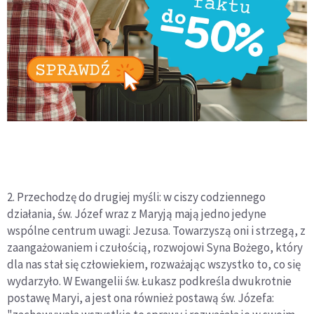
2. Przechodzę do drugiej myśli: w ciszy codziennego
działania, św. Józef wraz z Maryją mają jedno jedyne
wspólne centrum uwagi: Jezusa. Towarzyszą oni i strzegą, z
zaangażowaniem i czułością, rozwojowi Syna Bożego, który
dla nas stał się człowiekiem, rozważając wszystko to, co się
wydarzyło. W Ewangelii św. Łukasz podkreśla dwukrotnie
postawę Maryi, a jest ona również postawą św. Józefa: