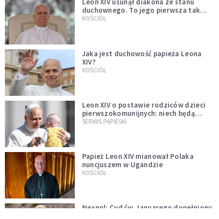
Leon XIV usunął diakona ze stanu
duchownego. To jego pierwsza tak
bezprecedensowa decyzja
KOŚCIÓŁ
Jaka jest duchowość papieża Leona
XIV?
KOŚCIÓŁ
Leon XIV o postawie rodziców dzieci
pierwszokomunijnych: niech będą
przykładem
SERWIS PAPIESKI
Papież Leon XIV mianował Polaka
nuncjuszem w Ugandzie
KOŚCIÓŁ
Neapol: Cud św. Januarego dopełniony
na oczach papieża w rocznicę