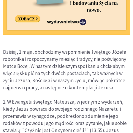
Dzisiaj, 1 maja, obchodzimy wspomnienie świętego Józefa
robotnika i rozpoczynamy miesiąc tradycyjnie poświęcony
Matce Bożej. W naszym dzisiejszym spotkaniu chciałabym
więc się skupić na tych dwóch postaciach, tak ważnych w
życiu Jezusa, Kościoła i w naszym życiu, mówiąc pokrótce
najpierw o pracy, a następnie o kontemplacji Jezusa.
1. W Ewangelii świętego Mateusza, w jednym z wydarzeń,
kiedy Jezus powraca do swojego rodzinnego Nazaretu i
przemawia w synagodze, podkreślono zdumienie jego
rodaków z powodu jego mądrości oraz pytanie, jakie sobie
stawiają: "Czyż nie jest On synem cieśli?" (13,55). Jezus