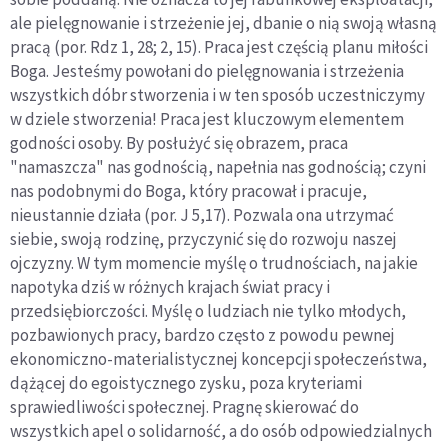
ale pielęgnowanie i strzeżenie jej, dbanie o nią swoją własną
pracą (por. Rdz 1, 28; 2, 15). Praca jest częścią planu miłości
Boga. Jesteśmy powołani do pielęgnowania i strzeżenia
wszystkich dóbr stworzenia i w ten sposób uczestniczymy
w dziele stworzenia! Praca jest kluczowym elementem
godności osoby. By posłużyć się obrazem, praca
"namaszcza" nas godnością, napełnia nas godnością; czyni
nas podobnymi do Boga, który pracował i pracuje,
nieustannie działa (por. J 5,17). Pozwala ona utrzymać
siebie, swoją rodzinę, przyczynić się do rozwoju naszej
ojczyzny. W tym momencie myślę o trudnościach, na jakie
napotyka dziś w różnych krajach świat pracy i
przedsiębiorczości. Myślę o ludziach nie tylko młodych,
pozbawionych pracy, bardzo często z powodu pewnej
ekonomiczno-materialistycznej koncepcji społeczeństwa,
dążącej do egoistycznego zysku, poza kryteriami
sprawiedliwości społecznej. Pragnę skierować do
wszystkich apel o solidarność, a do osób odpowiedzialnych