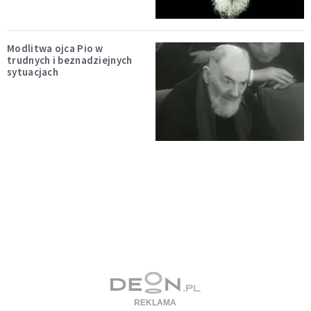
Modlitwa ojca Pio w
trudnych i beznadziejnych
sytuacjach