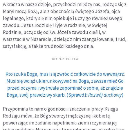
wkracza w nasze dzieje, przychodzi między nas, rodząc się z
Maryi mocą Bożą, ale z obecnością świętego Józefa, ojca
legalnego, który się nim opiekuje i uczy go również swego
zawodu. Jezus rodzi się i żyje w rodzinie, w Świętej
Rodzinie, ucząc się od św. Józefa zawodu cieśli, w
warsztacie w Nazarecie, dzieląc z nim zaangażowanie, trud,
satysfakcję, a także trudności każdego dnia.
DEON.PL POLECA
Kto szuka Boga, musi się zwrócić całkowicie do wewnątrz.
Musi się wciąż ukierunkowywać na Boga, zawsze mieć Go
przed oczyma i wytrwale zapominać o sobie, aż znajdzie
Boga, swój prawdziwy skarb. (Sprawdź:
Rozwój duchowy
)
Przypomina to nam o godności i znaczeniu pracy. Księga
Rodzaju mówi, że Bóg stworzył mężczyznę i kobietę
powierzając im zadanie napełnienia ziemi i czynienia jej
sobie poddaną. Nie oznacza to jej rabunkowej eksploatacji,