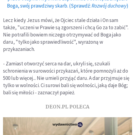
Boga, swój prawdziwy skarb. (Sprawdź:
Rozwój duchowy
)
Lecz kiedy Jezus mówi, że Ojciec stale działa i On sam
także, "uczeni w Prawie są zgorszeni i chcą Go za to zabić".
Nie potrafili bowiem niczego otrzymywać od Boga jako
daru, "tylko jako sprawiedliwość", wyrażoną w
przykazaniach.
- Zamiast otworzyć serca na dar, ukryli się, szukali
schronienia w surowości przykazań, które pomnożyli aż do
500 lub więcej... Nie umieli przyjąć daru. A dar przyjmuje się
tylko w wolności. Ci surowi bali się wolności, jaką daje Bóg;
bali się miłości - zaznaczył papież.
DEON.PL POLECA