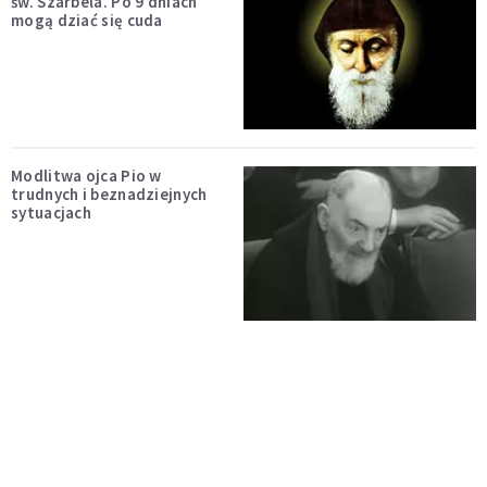
św. Szarbela. Po 9 dniach
mogą dziać się cuda
Modlitwa ojca Pio w
trudnych i beznadziejnych
sytuacjach