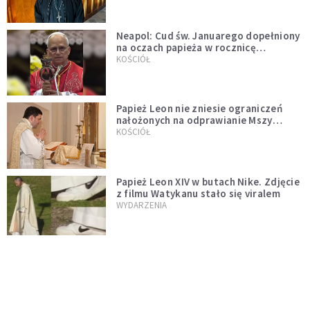
Neapol: Cud św. Januarego dopełniony
na oczach papieża w rocznicę
pontyfikatu!
KOŚCIÓŁ
Papież Leon nie zniesie ograniczeń
nałożonych na odprawianie Mszy
trydenckiej. „Traditionis custodes”
KOŚCIÓŁ
zostaje w mocy
Papież Leon XIV w butach Nike. Zdjęcie
z filmu Watykanu stało się viralem
WYDARZENIA