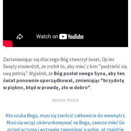
Zastanawiając się dlaczego Bóg stworzył świat, Ojciec
Święty stwierdził, że zrobił to, aby mieć z kim "podzielić się
swą pełnią". Wyjaśnił, że
Bóg posłał swego Syna, aby ten
świat ponownie uporządkował, zmieniając "brzydotę
w piękno, błąd w prawdę, zło w dobro"
.
DEON.PL POLECA
Kto szuka Boga, musi się zwrócić całkowicie do wewnątrz.
Musi się wciąż ukierunkowywać na Boga, zawsze mieć Go
przed oczyma i wytrwale zapominać o sobie, aż znajdzie