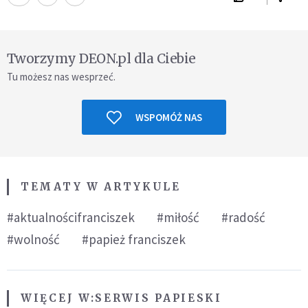
Tworzymy DEON.pl dla Ciebie
Tu możesz nas wesprzeć.
WSPOMÓŻ NAS
TEMATY W ARTYKULE
#aktualnościfranciszek
#miłość
#radość
#wolność
#papież franciszek
WIĘCEJ W:
SERWIS PAPIESKI