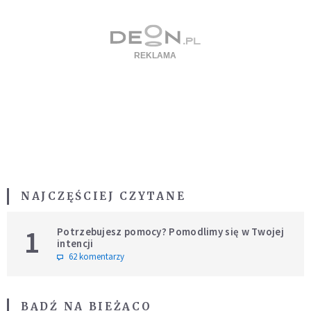
NAJCZĘŚCIEJ CZYTANE
1
Potrzebujesz pomocy? Pomodlimy się w Twojej
intencji
62 komentarzy
BĄDŹ NA BIEŻĄCO