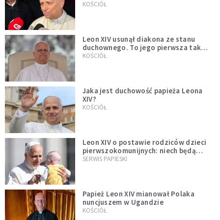
KOŚCIÓŁ
Leon XIV usunął diakona ze stanu
duchownego. To jego pierwsza tak
bezprecedensowa decyzja
KOŚCIÓŁ
Jaka jest duchowość papieża Leona
XIV?
KOŚCIÓŁ
Leon XIV o postawie rodziców dzieci
pierwszokomunijnych: niech będą
przykładem
SERWIS PAPIESKI
Papież Leon XIV mianował Polaka
nuncjuszem w Ugandzie
KOŚCIÓŁ