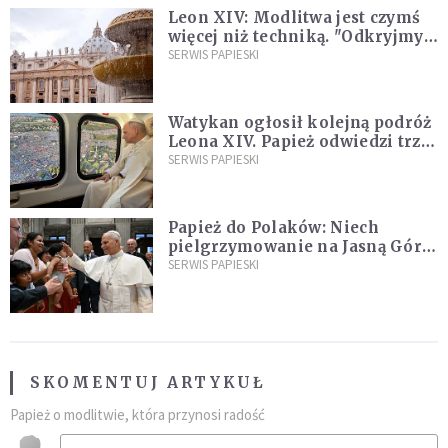
Leon XIV: Modlitwa jest czymś
więcej niż techniką. "Odkryjmy
ją na nowo"
SERWIS PAPIESKI
Watykan ogłosił kolejną podróż
Leona XIV. Papież odwiedzi trzy
kraje Ameryki Południowej
SERWIS PAPIESKI
Papież do Polaków: Niech
pielgrzymowanie na Jasną Górę
umocni wiarę i nadzieję
SERWIS PAPIESKI
SKOMENTUJ ARTYKUŁ
Papież o modlitwie, która przynosi radość