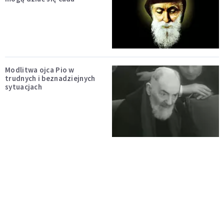
Modlitwa ojca Pio w
trudnych i beznadziejnych
sytuacjach