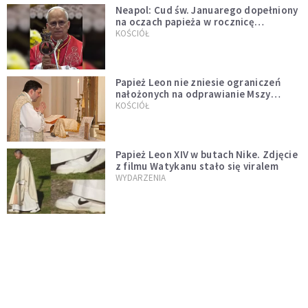
Neapol: Cud św. Januarego dopełniony
na oczach papieża w rocznicę
pontyfikatu!
KOŚCIÓŁ
Papież Leon nie zniesie ograniczeń
nałożonych na odprawianie Mszy
trydenckiej. „Traditionis custodes”
KOŚCIÓŁ
zostaje w mocy
Papież Leon XIV w butach Nike. Zdjęcie
z filmu Watykanu stało się viralem
WYDARZENIA