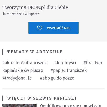
Tworzymy DEON.pl dla Ciebie
Tu możesz nas wesprzeć.
WSPOMÓŻ NAS
TEMATY W ARTYKULE
#aktualnościfranciszek
#lefebryści
#bractwo
kapłańskie św piusa x
#papież franciszek
#tradycjonaliści
#abp guido pozzo
WIĘCEJ W:
SERWIS PAPIESKI
Opublikowano program wizyty