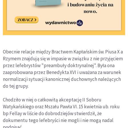
Obecnie relacje między Bractwem Kapłańskim św. Piusa X a
Rzymem znajdują się w impasie w związku z nie przyjęciem
przez lefebrystów "preambuły doktrynalnej". Była ona
zaaprobowana przez Benedykta XVI i uważana za warunek
normalizacji sytuacji kanonicznej duchownych należących
do tej grupy.
Chodziło w niej o całkowitą akceptację II Soboru
Watykańskiego oraz Mszału Pawła VI. 15 kwietnia ub. roku
bp Fellay w liście do dobrodziejów stwierdził, że
dokumentu tego lefebryści nie mogli i nie mogą nadal
podpisać.