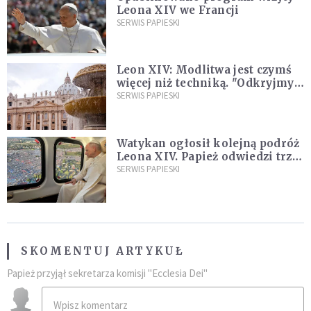
Leona XIV we Francji
SERWIS PAPIESKI
Leon XIV: Modlitwa jest czymś
więcej niż techniką. "Odkryjmy
ją na nowo"
SERWIS PAPIESKI
Watykan ogłosił kolejną podróż
Leona XIV. Papież odwiedzi trzy
kraje Ameryki Południowej
SERWIS PAPIESKI
SKOMENTUJ ARTYKUŁ
Papież przyjął sekretarza komisji "Ecclesia Dei"