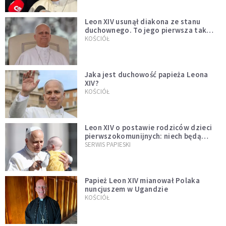
Leon XIV usunął diakona ze stanu
duchownego. To jego pierwsza tak
bezprecedensowa decyzja
KOŚCIÓŁ
Jaka jest duchowość papieża Leona
XIV?
KOŚCIÓŁ
Leon XIV o postawie rodziców dzieci
pierwszokomunijnych: niech będą
przykładem
SERWIS PAPIESKI
Papież Leon XIV mianował Polaka
nuncjuszem w Ugandzie
KOŚCIÓŁ