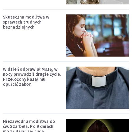
Skuteczna modlitwa w
sprawach trudnych i
beznadziejnych
W dzień odprawiał Mszę, w
nocy prowadził drugie życie.
Przełożony kazał mu
opuścić zakon
Niezawodna modlitwa do
św. Szarbela. Po 9 dniach
mogą dziać się cuda