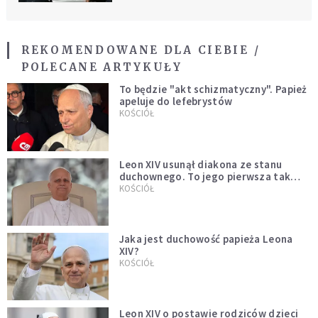
REKOMENDOWANE DLA CIEBIE /
POLECANE ARTYKUŁY
To będzie "akt schizmatyczny". Papież
apeluje do lefebrystów
KOŚCIÓŁ
Leon XIV usunął diakona ze stanu
duchownego. To jego pierwsza tak
bezprecedensowa decyzja
KOŚCIÓŁ
Jaka jest duchowość papieża Leona
XIV?
KOŚCIÓŁ
Leon XIV o postawie rodziców dzieci