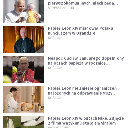
pierwszokomunijnych: niech będą
przykładem
SERWIS PAPIESKI
Papież Leon XIV mianował Polaka
nuncjuszem w Ugandzie
KOŚCIÓŁ
Neapol: Cud św. Januarego dopełniony
na oczach papieża w rocznicę
pontyfikatu!
KOŚCIÓŁ
Papież Leon nie zniesie ograniczeń
nałożonych na odprawianie Mszy
trydenckiej. „Traditionis custodes”
KOŚCIÓŁ
zostaje w mocy
Papież Leon XIV w butach Nike. Zdjęcie
z filmu Watykanu stało się viralem
WYDARZENIA