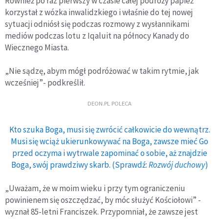
Również po raz pierwszy w czasie całej podróży papież
korzystał z wózka inwalidzkiego i właśnie do tej nowej
sytuacji odniósł się podczas rozmowy z wysłannikami
mediów podczas lotu z Iqaluit na północy Kanady do
Wiecznego Miasta.
„Nie sądzę, abym mógł podróżować w takim rytmie, jak
wcześniej”- podkreślił.
DEON.PL POLECA
Kto szuka Boga, musi się zwrócić całkowicie do wewnątrz.
Musi się wciąż ukierunkowywać na Boga, zawsze mieć Go
przed oczyma i wytrwale zapominać o sobie, aż znajdzie
Boga, swój prawdziwy skarb. (Sprawdź:
Rozwój duchowy
)
„Uważam, że w moim wieku i przy tym ograniczeniu
powinienem się oszczędzać, by móc służyć Kościołowi” -
wyznał 85-letni Franciszek. Przypomniał, że zawsze jest