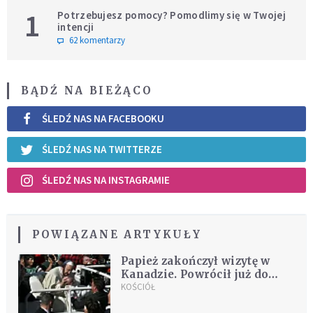
1
Potrzebujesz pomocy? Pomodlimy się w Twojej
intencji
62 komentarzy
BĄDŹ NA BIEŻĄCO
ŚLEDŹ NAS NA FACEBOOKU
ŚLEDŹ NAS NA TWITTERZE
ŚLEDŹ NAS NA INSTAGRAMIE
POWIĄZANE ARTYKUŁY
Papież zakończył wizytę w
Kanadzie. Powrócił już do
Rzymu
KOŚCIÓŁ