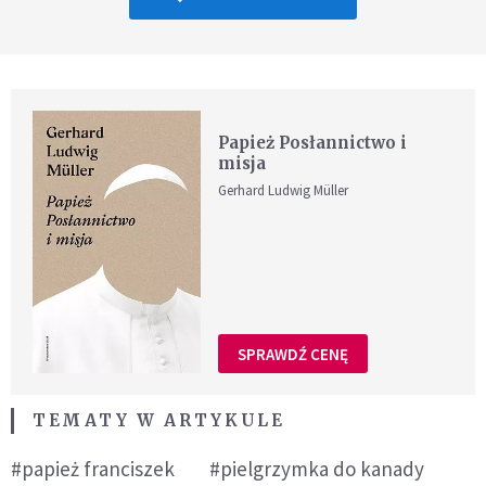
Papież Posłannictwo i
misja
Gerhard Ludwig Müller
SPRAWDŹ CENĘ
TEMATY W ARTYKULE
#papież franciszek
#pielgrzymka do kanady