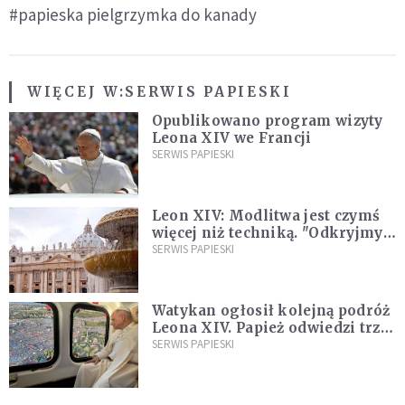
#papieska pielgrzymka do kanady
WIĘCEJ W:
SERWIS PAPIESKI
Opublikowano program wizyty
Leona XIV we Francji
SERWIS PAPIESKI
Leon XIV: Modlitwa jest czymś
więcej niż techniką. "Odkryjmy
ją na nowo"
SERWIS PAPIESKI
Watykan ogłosił kolejną podróż
Leona XIV. Papież odwiedzi trzy
kraje Ameryki Południowej
SERWIS PAPIESKI