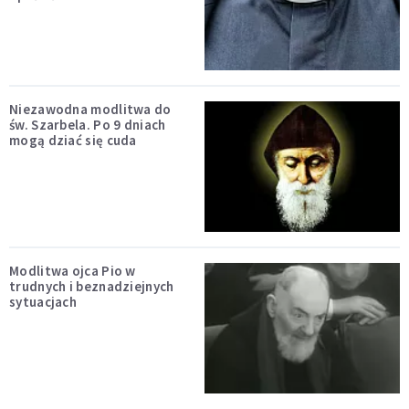
Niezawodna modlitwa do
św. Szarbela. Po 9 dniach
mogą dziać się cuda
Modlitwa ojca Pio w
trudnych i beznadziejnych
sytuacjach