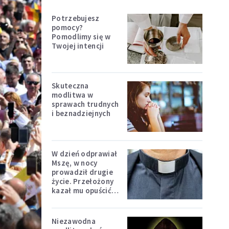
Potrzebujesz
pomocy?
Pomodlimy się w
Twojej intencji
Skuteczna
modlitwa w
sprawach trudnych
i beznadziejnych
W dzień odprawiał
Mszę, w nocy
prowadził drugie
życie. Przełożony
kazał mu opuścić
zakon
Niezawodna