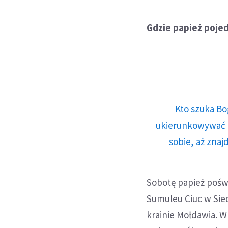
Gdzie papież poje
Kto szuka Bo
ukierunkowywać n
sobie, aż znaj
Sobotę papież poświ
Sumuleu Ciuc w Sied
krainie Mołdawia. W