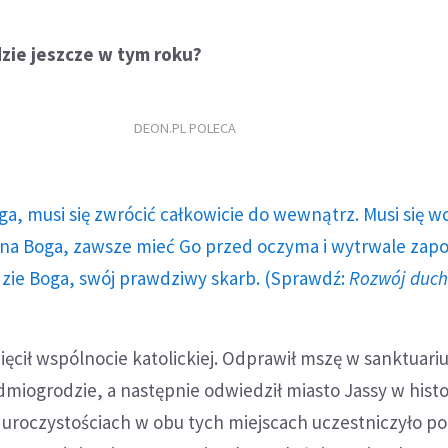
dzie jeszcze w tym roku?
DEON.PL POLECA
ga, musi się zwrócić całkowicie do wewnątrz. Musi się w
a Boga, zawsze mieć Go przed oczyma i wytrwale zap
dzie Boga, swój prawdziwy skarb. (Sprawdź:
Rozwój duc
ęcił wspólnocie katolickiej. Odprawił mszę w sanktuar
miogrodzie, a następnie odwiedził miasto Jassy w hist
 uroczystościach w obu tych miejscach uczestniczyło po