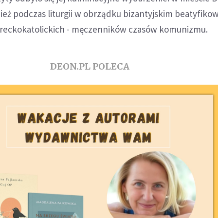
eż podczas liturgii w obrządku bizantyjskim beatyfikow
greckokatolickich - męczenników czasów komunizmu.
DEON.PL POLECA