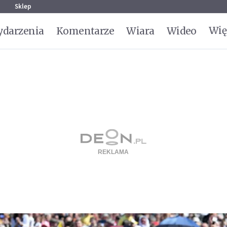
g
Sklep
Wię
darzenia
Komentarze
Wiara
Wideo