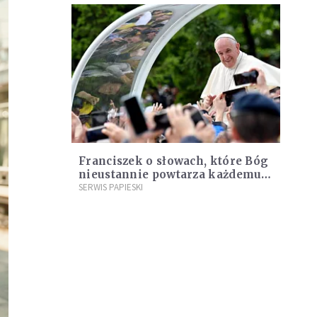
Franciszek o słowach, które Bóg
nieustannie powtarza każdemu z
nas
SERWIS PAPIESKI