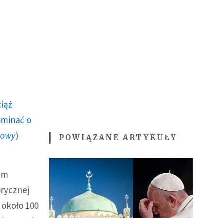
ciąż
ominać o
howy
)
POWIĄZANE ARTYKUŁY
ium
orycznej
 około 100