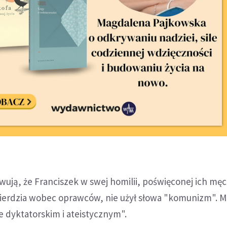
wują, że Franciszek w swej homilii, poświęconej ich mę
sierdzia wobec oprawców, nie użył słowa "komunizm". M
e dyktatorskim i ateistycznym".