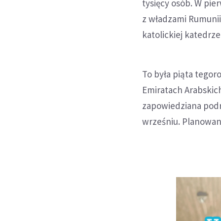
tysięcy osób. W pie
z władzami Rumunii 
katolickiej katedrze
To była piąta tego
Emiratach Arabskich
zapowiedziana podr
wrześniu. Planowana