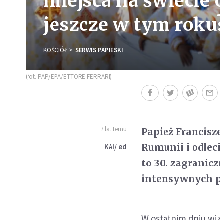
miejsca na świecie
jeszcze w tym roku
KOŚCIÓŁ
SERWIS PAPIESKI
(fot. PAP/EPA/ETTORE FERRARI)
7 lat temu
Papież Francisz
Rumunii i odlec
KAI/ ed
to 30. zagranic
intensywnych p
W ostatnim dniu wiz