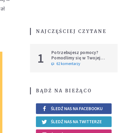
ał
NAJCZĘŚCIEJ CZYTANE
Potrzebujesz pomocy?
1
Pomodlimy się w Twojej
intencji
62 komentarzy
BĄDŹ NA BIEŻĄCO
ŚLEDŹ NAS NA FACEBOOKU
ŚLEDŹ NAS NA TWITTERZE