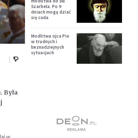
modlitwa do św.
Szarbela. Po 9
dniach mogą dziać
się cuda
Modlitwa ojca Pio
w trudnych i
beznadziejnych
sytuacjach
. Była
j
laj w