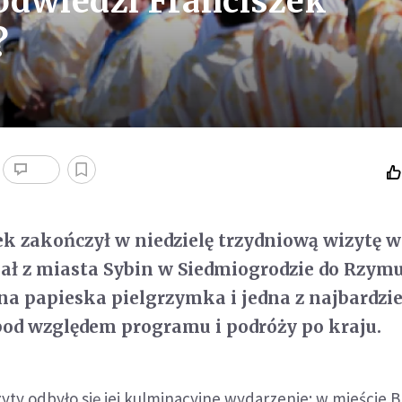
 odwiedzi Franciszek
?
ek zakończył w niedzielę trzydniową wizytę w
iał z miasta Sybin w Siedmiogrodzie do Rzymu
zna papieska pielgrzymka i jedna z najbardzie
od względem programu i podróży po kraju.
yty odbyło się jej kulminacyjne wydarzenie: w mieście B