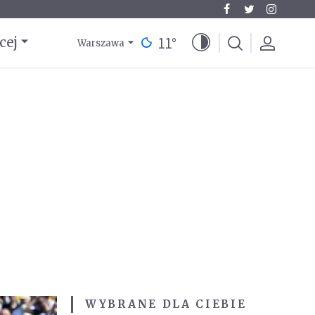
11
°
cej
Warszawa
WYBRANE DLA CIEBIE