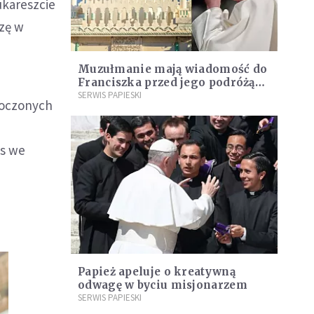
ukareszcie
szę w
Muzułmanie mają wiadomość do
Franciszka przed jego podróżą
do Afryki
SERWIS PAPIESKI
noczonych
us we
Papież apeluje o kreatywną
odwagę w byciu misjonarzem
SERWIS PAPIESKI