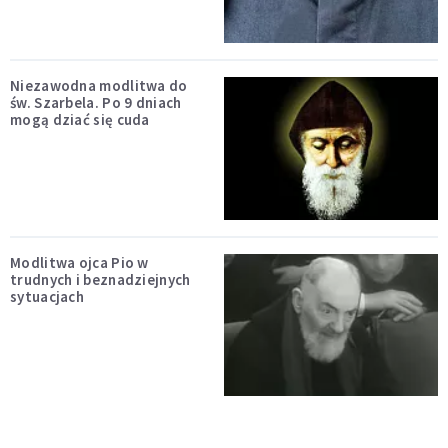
Niezawodna modlitwa do
św. Szarbela. Po 9 dniach
mogą dziać się cuda
Modlitwa ojca Pio w
trudnych i beznadziejnych
sytuacjach