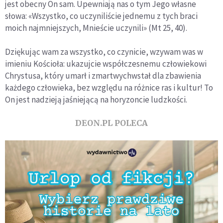
jest obecny On sam. Upewniają nas o tym Jego własne
słowa: «Wszystko, co uczyniliście jednemu z tych braci
moich najmniejszych, Mnieście uczynili» (Mt 25, 40).
Dziękując wam za wszystko, co czynicie, wzywam was w
imieniu Kościoła: ukazujcie współczesnemu człowiekowi
Chrystusa, który umarł i zmartwychwstał dla zbawienia
każdego człowieka, bez względu na różnice ras i kultur! To
On jest nadzieją jaśniejącą na horyzoncie ludzkości.
DEON.PL POLECA