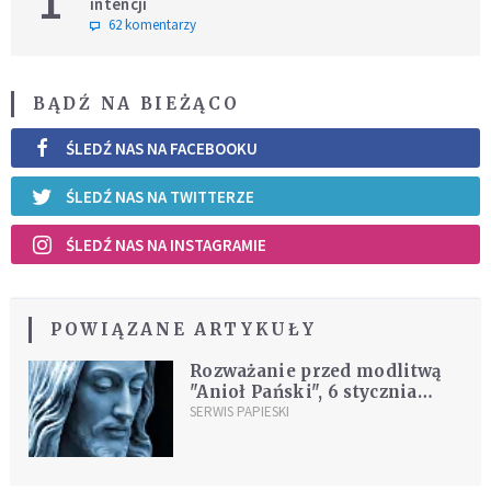
1
intencji
62 komentarzy
BĄDŹ NA BIEŻĄCO
ŚLEDŹ NAS NA FACEBOOKU
ŚLEDŹ NAS NA TWITTERZE
ŚLEDŹ NAS NA INSTAGRAMIE
POWIĄZANE ARTYKUŁY
Rozważanie przed modlitwą
"Anioł Pański", 6 stycznia
1999
SERWIS PAPIESKI