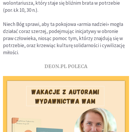
wolontariusza, który staje się bliźnim brata w potrzebie
(por. Łk 10, 30 n.).
Niech Bóg sprawi, aby ta pokojowa «armia nadziei» mogła
działać coraz szerzej, podejmując inicjatywy w obronie
praw człowieka, niosąc pomoc tym, którzy znajdują się w
potrzebie, oraz krzewiąc kulturę solidarności i cywilizację
miłości.
DEON.PL POLECA