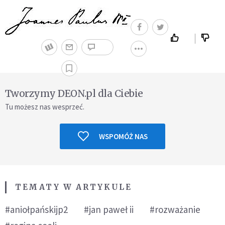
Tworzymy DEON.pl dla Ciebie
Tu możesz nas wesprzeć.
WSPOMÓŻ NAS
TEMATY W ARTYKULE
#aniołpańskijp2
#jan paweł ii
#rozważanie