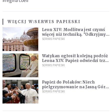
#regina coeli
WIĘCEJ W:
SERWIS PAPIESKI
Leon XIV: Modlitwa jest czymś
więcej niż techniką. "Odkryjmy
ją na nowo"
SERWIS PAPIESKI
Watykan ogłosił kolejną podróż
Leona XIV. Papież odwiedzi trzy
kraje Ameryki Południowej
SERWIS PAPIESKI
Papież do Polaków: Niech
pielgrzymowanie na Jasną Górę
umocni wiarę i nadzieję
SERWIS PAPIESKI