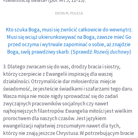
DEON.PL POLECA
Kto szuka Boga, musi się zwrócić całkowicie do wewnątrz.
Musi się wciąż ukierunkowywać na Boga, zawsze mieć Go
przed oczyma i wytrwale zapominać o sobie, aż znajdzie
Boga, swój prawdziwy skarb. (Sprawdź:
Rozwój duchowy
)
3. Dlatego zwracam się do was, drodzy bracia i siostry,
którzy czerpiecie z Ewangelii inspirację dla waszej
działalności. Otrzymaliście dar miłosierdzia: miejcie
świadomość, że jesteście świadkami i szafarzami tego daru.
Wasza misja nie może nigdy sprowadzać się do zadań
zwyczajnych pracowników socjalnych czy nawet
najhojniejszych filantropów. Ewangelia miłości jest wielkim
proroctwem dla naszych czasów. Jest językiem
ewangelizacji najłatwiej zrozumiałym nawet dla tych,
którzy nie znają jeszcze Chrystusa. W potrzebującym bracie