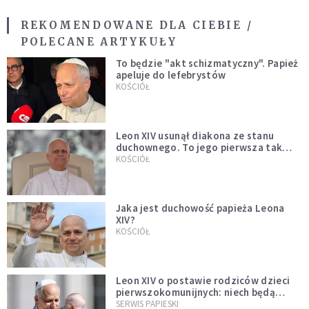
REKOMENDOWANE DLA CIEBIE /
POLECANE ARTYKUŁY
To będzie "akt schizmatyczny". Papież
apeluje do lefebrystów
KOŚCIÓŁ
Leon XIV usunął diakona ze stanu
duchownego. To jego pierwsza tak
bezprecedensowa decyzja
KOŚCIÓŁ
Jaka jest duchowość papieża Leona
XIV?
KOŚCIÓŁ
Leon XIV o postawie rodziców dzieci
pierwszokomunijnych: niech będą
przykładem
SERWIS PAPIESKI