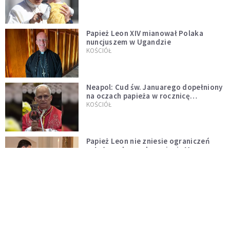
Papież Leon XIV mianował Polaka
nuncjuszem w Ugandzie
KOŚCIÓŁ
Neapol: Cud św. Januarego dopełniony
na oczach papieża w rocznicę
pontyfikatu!
KOŚCIÓŁ
Papież Leon nie zniesie ograniczeń
nałożonych na odprawianie Mszy
trydenckiej. „Traditionis custodes”
KOŚCIÓŁ
zostaje w mocy
Papież Leon XIV w butach Nike. Zdjęcie
z filmu Watykanu stało się viralem
WYDARZENIA