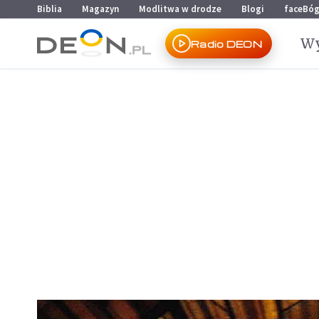
Przejdź do menu głównego
Przejdź do treści
Biblia
Magazyn
Modlitwa w drodze
Blogi
faceBó
Wy
Radio DEON