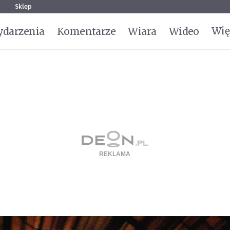
g
Sklep
Wię
darzenia
Komentarze
Wiara
Wideo