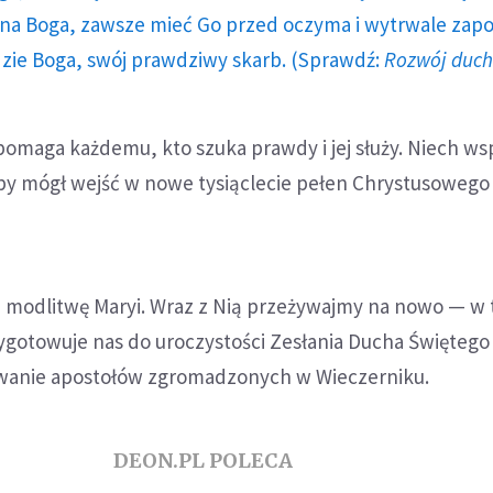
a Boga, zawsze mieć Go przed oczyma i wytrwale zap
dzie Boga, swój prawdziwy skarb. (Sprawdź:
Rozwój duc
pomaga każdemu, kto szuka prawdy i jej służy. Niech wsp
by mógł wejść w nowe tysiąclecie pełen Chrystusowego ś
 modlitwę Maryi. Wraz z Nią przeżywajmy na nowo — w
zygotowuje nas do uroczystości Zesłania Ducha Święteg
wanie apostołów zgromadzonych w Wieczerniku.
DEON.PL POLECA