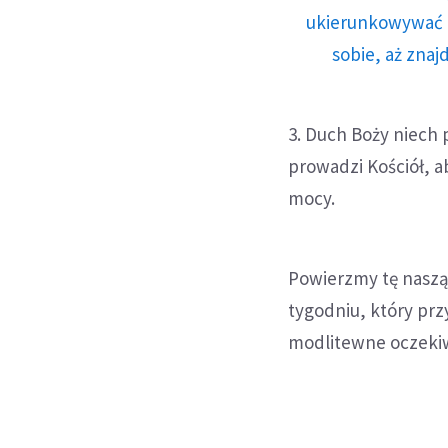
ukierunkowywać n
sobie, aż znaj
3. Duch Boży niech 
prowadzi Kościół, a
mocy.
Powierzmy tę naszą
tygodniu, który pr
modlitewne oczeki