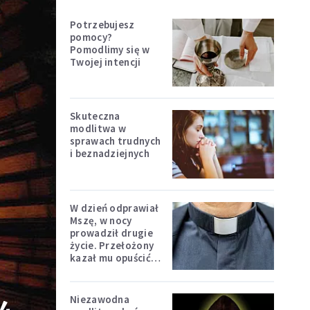
Potrzebujesz
pomocy?
Pomodlimy się w
Twojej intencji
Skuteczna
modlitwa w
sprawach trudnych
i beznadziejnych
W dzień odprawiał
Mszę, w nocy
prowadził drugie
życie. Przełożony
kazał mu opuścić
zakon
Niezawodna