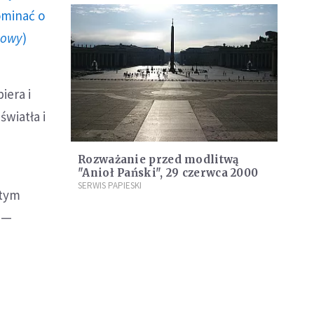
ominać o
howy
)
iera i
wiatła i
Rozważanie przed modlitwą
"Anioł Pański", 29 czerwca 2000
SERWIS PAPIESKI
 tym
o —