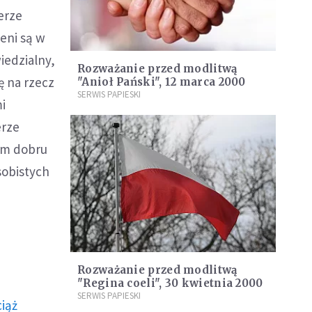
erze
eni są w
iedzialny,
Rozważanie przed modlitwą
ę na rzecz
"Anioł Pański", 12 marca 2000
SERWIS PAPIESKI
i
erze
iem dobru
sobistych
Rozważanie przed modlitwą
"Regina coeli", 30 kwietnia 2000
SERWIS PAPIESKI
ciąż