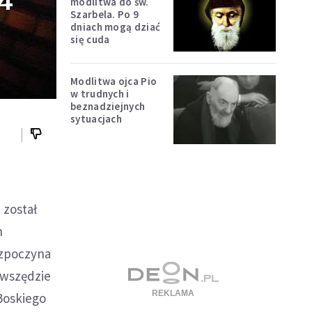
 4
modlitwa do św.
Szarbela. Po 9
dniach mogą dziać
się cuda
Modlitwa ojca Pio
w trudnych i
beznadziejnych
sytuacjach
 został
h
rozpoczyna
 wszędzie
Boskiego