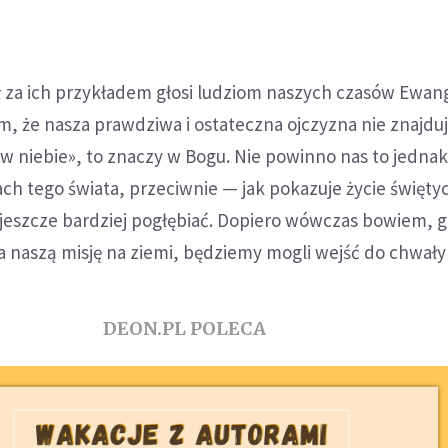
ół za ich przykładem głosi ludziom naszych czasów Ewang
, że nasza prawdziwa i ostateczna ojczyzna nie znajduj
e «w niebie», to znaczy w Bogu. Nie powinno nas to jedn
ch tego świata, przeciwnie — jak pokazuje życie święty
 jeszcze bardziej pogłębiać. Dopiero wówczas bowiem, 
 naszą misję na ziemi, będziemy mogli wejść do chwały 
DEON.PL POLECA