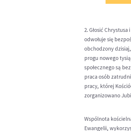
2. Głosić Chrystusa
odwołuje się bezpo
obchodzony dzisiaj,
progu nowego tysiąc
społecznego są bez 
praca osób zatrudni
pracy, której Kośció
zorganizowano Jubil
Wspólnota kościelna
Ewangelii, wykorzys