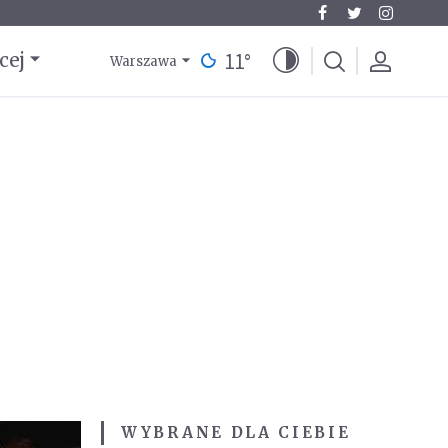
11
°
cej
Warszawa
WYBRANE DLA CIEBIE