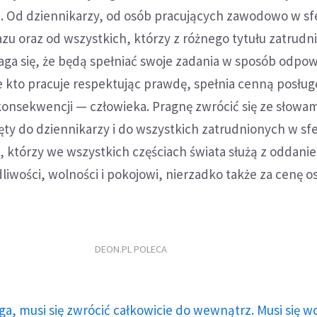
. Od dziennikarzy, od osób pracujących zawodowo w sf
u oraz od wszystkich, którzy z różnego tytułu zatrudni
aga się, że będą spełniać swoje zadania w sposób odpow
 kto pracuje respektując prawdę, spełnia cenną posług
konsekwencji — człowieka. Pragnę zwrócić się ze słowam
ęty do dziennikarzy i do wszystkich zatrudnionych w sf
, którzy we wszystkich częściach świata służą z oddan
liwości, wolności i pokojowi, nierzadko także za cenę o
DEON.PL POLECA
ga, musi się zwrócić całkowicie do wewnątrz. Musi się w