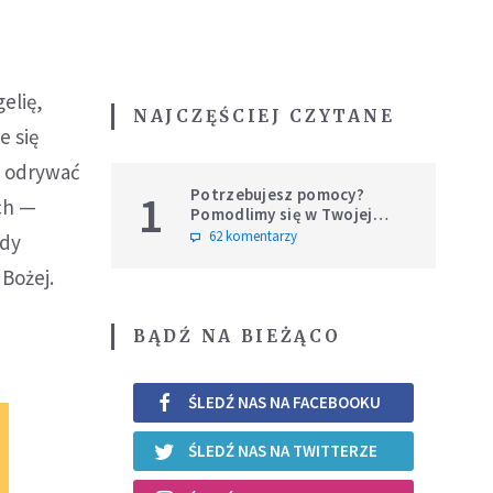
elię,
NAJCZĘŚCIEJ CZYTANE
e się
ak odrywać
Potrzebujesz pomocy?
1
ch —
Pomodlimy się w Twojej
intencji
62 komentarzy
gdy
Bożej.
BĄDŹ NA BIEŻĄCO
ŚLEDŹ NAS NA FACEBOOKU
ŚLEDŹ NAS NA TWITTERZE