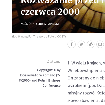
Rozważanie przed m
czerwca 2000
KOŚCIÓŁ
SERWIS PAPIESKI
(fot. Waiting For The Word / Foter / CC BY)
12 lat temu
1. W wielu krajach,
Wniebowstąpienia C
Copyright © by
L'Osservatore Romano (7-
On zabrany do nieba
8/2000) and Polish Bishops
wzrokiem (por. Dz 1
Conference
misyjny rozwój Kośc
słowo zbawienia, d