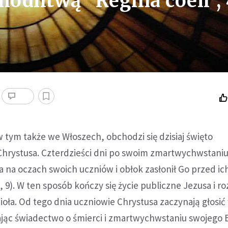
odlitwą "Regina coeli",
 w tym także we Włoszech, obchodzi się dzisiaj święto
hrystusa. Czterdzieści dni po swoim zmartwychwstaniu
 na oczach swoich uczniów i obłok zasłonił Go przed ic
, 9). W ten sposób kończy się życie publiczne Jezusa i 
ioła. Od tego dnia uczniowie Chrystusa zaczynają głosić
ając świadectwo o śmierci i zmartwychwstaniu swojego 