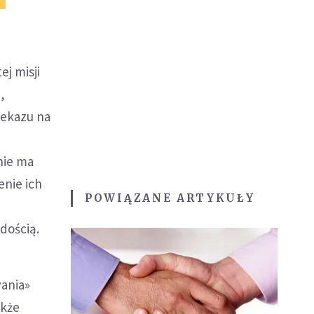
ej misji
,
zekazu na
nie ma
enie ich
POWIĄZANE ARTYKUŁY
dością.
wania»
akże