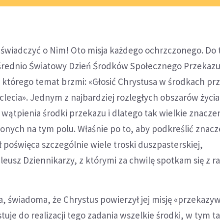
 i świadczyć o Nim! Oto misja każdego ochrzczonego. Do t
średnio Światowy Dzień Środków Społecznego Przekazu
 którego temat brzmi: «Głosić Chrystusa w środkach pr
lecia». Jednym z najbardziej rozległych obszarów życia
wątpienia środki przekazu i dlatego tak wielkie znacze
onych na tym polu. Właśnie po to, aby podkreślić znacz
ł poświęca szczególnie wiele troski duszpasterskiej,
eusz Dziennikarzy, z którymi za chwilę spotkam się z ra
, świadoma, że Chrystus powierzył jej misję «przekazy
tuje do realizacji tego zadania wszelkie środki, w tym t