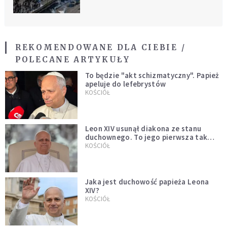
REKOMENDOWANE DLA CIEBIE /
POLECANE ARTYKUŁY
To będzie "akt schizmatyczny". Papież
apeluje do lefebrystów
KOŚCIÓŁ
Leon XIV usunął diakona ze stanu
duchownego. To jego pierwsza tak
bezprecedensowa decyzja
KOŚCIÓŁ
Jaka jest duchowość papieża Leona
XIV?
KOŚCIÓŁ