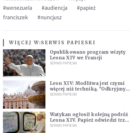
#wenezuela
#audiencja
#papież
franciszek
#nuncjusz
WIĘCEJ W:
SERWIS PAPIESKI
Opublikowano program wizyty
Leona XIV we Francji
SERWIS PAPIESKI
Leon XIV: Modlitwa jest czymś
więcej niż techniką. "Odkryjmy
ją na nowo"
SERWIS PAPIESKI
Watykan ogłosił kolejną podróż
Leona XIV. Papież odwiedzi trzy
kraje Ameryki Południowej
SERWIS PAPIESKI