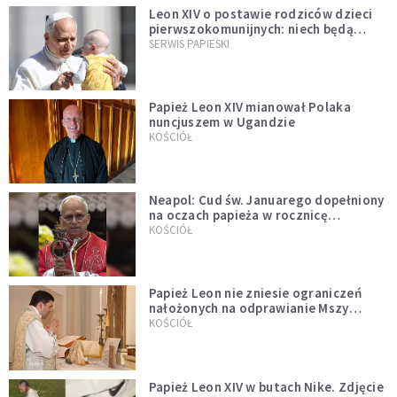
Leon XIV o postawie rodziców dzieci
pierwszokomunijnych: niech będą
przykładem
SERWIS PAPIESKI
Papież Leon XIV mianował Polaka
nuncjuszem w Ugandzie
KOŚCIÓŁ
Neapol: Cud św. Januarego dopełniony
na oczach papieża w rocznicę
pontyfikatu!
KOŚCIÓŁ
Papież Leon nie zniesie ograniczeń
nałożonych na odprawianie Mszy
trydenckiej. „Traditionis custodes”
KOŚCIÓŁ
zostaje w mocy
Papież Leon XIV w butach Nike. Zdjęcie