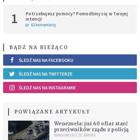
1
Potrzebujesz pomocy? Pomodlimy się w Twojej
intencji
62 komentarzy
BĄDŹ NA BIEŻĄCO
ŚLEDŹ NAS NA FACEBOOKU
ŚLEDŹ NAS NA TWITTERZE
ŚLEDŹ NAS NA INSTAGRAMIE
POWIĄZANE ARTYKUŁY
Wenezuela: już 60 ofiar starć
przeciwników rządu z policją
WIADOMOŚCI ZE ŚWIATA