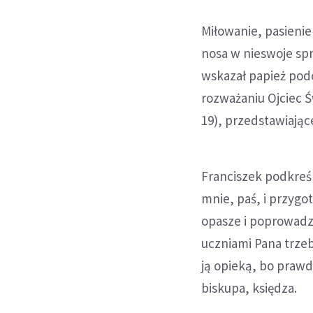
Miłowanie, pasienie
nosa w nieswoje sp
wskazał papież pod
rozważaniu Ojciec Ś
19), przedstawiają
Franciszek podkreśl
mnie, paś, i przygot
opasze i poprowadz
uczniami Pana trze
ją opieką, bo prawd
biskupa, księdza.