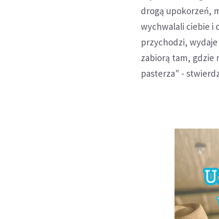
drogą upokorzeń, m
wychwalali ciebie i 
przychodzi, wydaje s
zabiorą tam, gdzie 
pasterza" - stwierdz