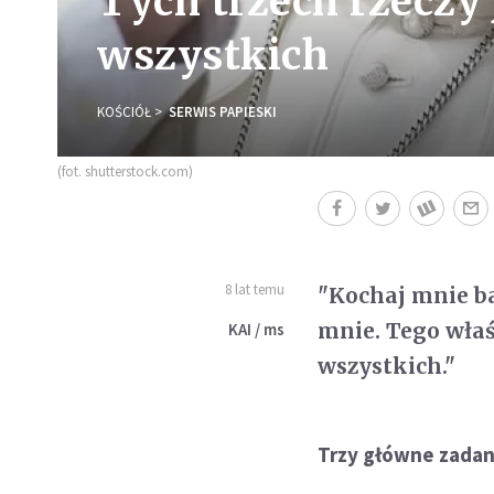
Tych trzech rzeczy
wszystkich
KOŚCIÓŁ
SERWIS PAPIESKI
(fot. shutterstock.com)
8 lat temu
"Kochaj mnie ba
mnie. Tego właś
KAI / ms
wszystkich."
Trzy główne zadan