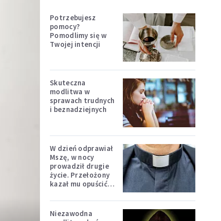
Potrzebujesz
pomocy?
Pomodlimy się w
Twojej intencji
Skuteczna
modlitwa w
sprawach trudnych
i beznadziejnych
W dzień odprawiał
Mszę, w nocy
prowadził drugie
życie. Przełożony
kazał mu opuścić
zakon
Niezawodna