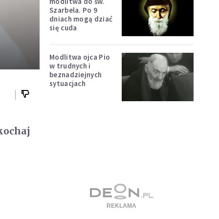
modlitwa do św.
Szarbela. Po 9
dniach mogą dziać
się cuda
Modlitwa ojca Pio
w trudnych i
beznadziejnych
sytuacjach
 kochaj