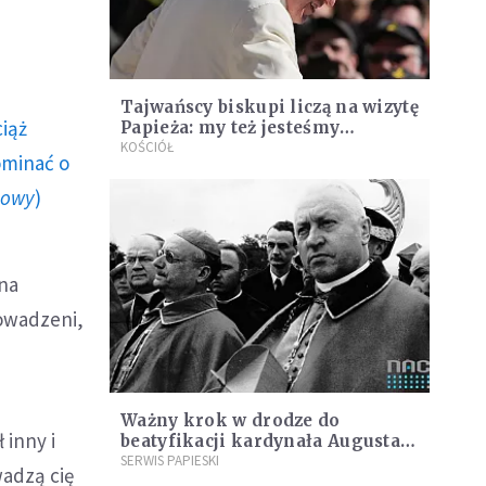
Tajwańscy biskupi liczą na wizytę
ciąż
Papieża: my też jesteśmy
wykluczeni
KOŚCIÓŁ
ominać o
howy
)
 na
owadzeni,
Ważny krok w drodze do
 inny i
beatyfikacji kardynała Augusta
Hlonda
SERWIS PAPIESKI
wadzą cię