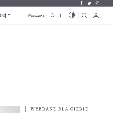
11
°
cej
Warszawa
WYBRANE DLA CIEBIE