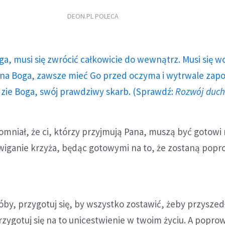
DEON.PL POLECA
ga, musi się zwrócić całkowicie do wewnątrz. Musi się w
a Boga, zawsze mieć Go przed oczyma i wytrwale zap
dzie Boga, swój prawdziwy skarb. (Sprawdź:
Rozwój duc
omniał, że ci, którzy przyjmują Pana, muszą być gotowi
iganie krzyża, będąc gotowymi na to, że zostaną popr
óby, przygotuj się, by wszystko zostawić, żeby przyszedł
Przygotuj się na to unicestwienie w twoim życiu. A popro