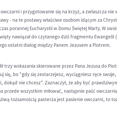
 owczarni i przygotowanie się na krzyż, a zwłaszcza nie
rawy - na te postawy właściwe osobom idącym za Chry
czas porannej Eucharystii w Domu Świętej Marty. W swo
więty nawiązał do czytanego dziś fragmentu Ewangelii (
cego ostatni dialog między Panem Jezusem a Piotrem.
ił trzy wskazania skierowane przez Pana Jezusa do Piotr
uj się, bo "gdy się zestarzejesz, wyciągniesz ręce swoje, 
i, dokąd nie chcesz". Zaznaczył, że aby być prawdziwy
ba przede wszystkim miłować, następnie paść owczarnię
ziwą tożsamością pasterza jest pasienie owczarni, to t