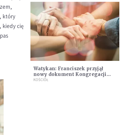
rzem,
, który
, kiedy cię
mpas
Watykan: Franciszek przyjął
nowy dokument Kongregacji
Nauki Wiary
KOŚCIÓŁ