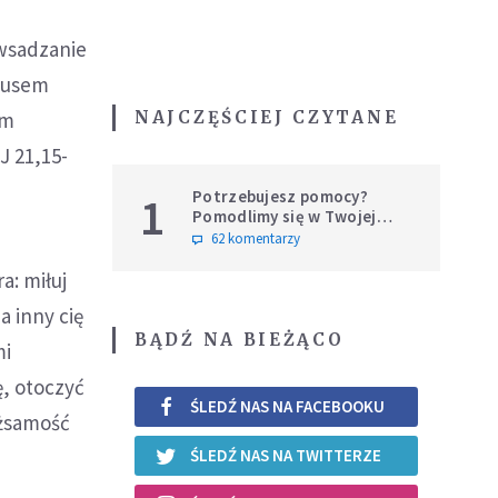
 wsadzanie
stusem
NAJCZĘŚCIEJ CZYTANE
im
J 21,15-
Potrzebujesz pomocy?
1
Pomodlimy się w Twojej
intencji
62 komentarzy
a: miłuj
a inny cię
BĄDŹ NA BIEŻĄCO
mi
, otoczyć
ŚLEDŹ NAS NA FACEBOOKU
ożsamość
ŚLEDŹ NAS NA TWITTERZE