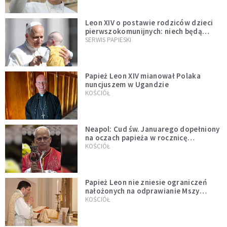
Leon XIV o postawie rodziców dzieci
pierwszokomunijnych: niech będą
przykładem
SERWIS PAPIESKI
Papież Leon XIV mianował Polaka
nuncjuszem w Ugandzie
KOŚCIÓŁ
Neapol: Cud św. Januarego dopełniony
na oczach papieża w rocznicę
pontyfikatu!
KOŚCIÓŁ
Papież Leon nie zniesie ograniczeń
nałożonych na odprawianie Mszy
trydenckiej. „Traditionis custodes”
KOŚCIÓŁ
zostaje w mocy