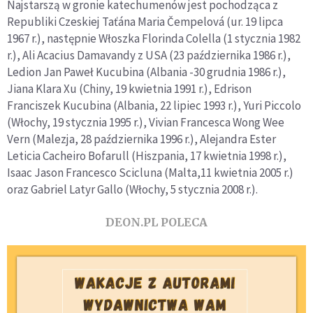
Najstarszą w gronie katechumenów jest pochodząca z
Republiki Czeskiej Taťána Maria Čempelová (ur. 19 lipca
1967 r.), następnie Włoszka Florinda Colella (1 stycznia 1982
r.), Ali Acacius Damavandy z USA (23 października 1986 r.),
Ledion Jan Paweł Kucubina (Albania -30 grudnia 1986 r.),
Jiana Klara Xu (Chiny, 19 kwietnia 1991 r.), Edrison
Franciszek Kucubina (Albania, 22 lipiec 1993 r.), Yuri Piccolo
(Włochy, 19 stycznia 1995 r.), Vivian Francesca Wong Wee
Vern (Malezja, 28 października 1996 r.), Alejandra Ester
Leticia Cacheiro Bofarull (Hiszpania, 17 kwietnia 1998 r.),
Isaac Jason Francesco Scicluna (Malta,11 kwietnia 2005 r.)
oraz Gabriel Latyr Gallo (Włochy, 5 stycznia 2008 r.).
DEON.PL POLECA