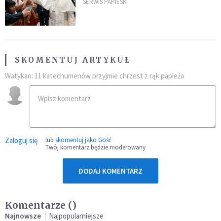
umocni wiarę i nadzieję
SERWIS PAPIESKI
SKOMENTUJ ARTYKUŁ
Watykan: 11 katechumenów przyjmie chrzest z rąk papieża
Zaloguj się
lub
skomentuj jako Gość
Twój komentarz będzie moderowany
DODAJ KOMENTARZ
Komentarze (
)
Najnowsze
Najpopularniejsze