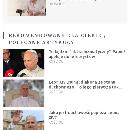
kwietnia
KOŚCIÓŁ
REKOMENDOWANE DLA CIEBIE /
POLECANE ARTYKUŁY
To będzie "akt schizmatyczny". Papież
apeluje do lefebrystów
KOŚCIÓŁ
Leon XIV usunął diakona ze stanu
duchownego. To jego pierwsza tak
bezprecedensowa decyzja
KOŚCIÓŁ
Jaka jest duchowość papieża Leona
XIV?
KOŚCIÓŁ