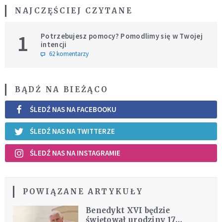
NAJCZĘŚCIEJ CZYTANE
1
Potrzebujesz pomocy? Pomodlimy się w Twojej
intencji
62 komentarzy
BĄDŹ NA BIEŻĄCO
ŚLEDŹ NAS NA FACEBOOKU
ŚLEDŹ NAS NA TWITTERZE
ŚLEDŹ NAS NA INSTAGRAMIE
POWIĄZANE ARTYKUŁY
Benedykt XVI będzie
świętował urodziny 17