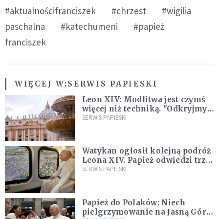
#aktualnościfranciszek
#chrzest
#wigilia
paschalna
#katechumeni
#papież
franciszek
WIĘCEJ W:
SERWIS PAPIESKI
Leon XIV: Modlitwa jest czymś
więcej niż techniką. "Odkryjmy
ją na nowo"
SERWIS PAPIESKI
Watykan ogłosił kolejną podróż
Leona XIV. Papież odwiedzi trzy
kraje Ameryki Południowej
SERWIS PAPIESKI
Papież do Polaków: Niech
pielgrzymowanie na Jasną Górę