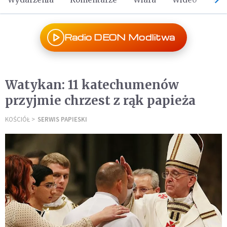
Radio DEON Modlitwa
Watykan: 11 katechumenów
przyjmie chrzest z rąk papieża
KOŚCIÓŁ
SERWIS PAPIESKI