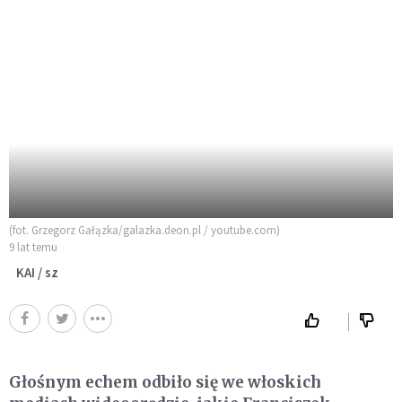
(fot. Grzegorz Gałązka/galazka.deon.pl / youtube.com)
9 lat temu
KAI / sz
Głośnym echem odbiło się we włoskich