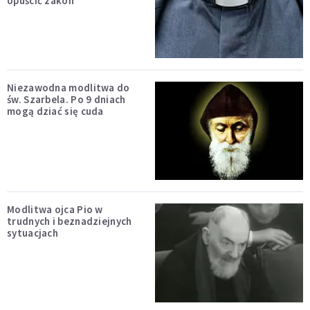
opuścić zakon
Niezawodna modlitwa do
św. Szarbela. Po 9 dniach
mogą dziać się cuda
Modlitwa ojca Pio w
trudnych i beznadziejnych
sytuacjach