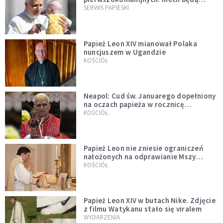
przykładem
SERWIS PAPIESKI
Papież Leon XIV mianował Polaka
nuncjuszem w Ugandzie
KOŚCIÓŁ
Neapol: Cud św. Januarego dopełniony
na oczach papieża w rocznicę
pontyfikatu!
KOŚCIÓŁ
Papież Leon nie zniesie ograniczeń
nałożonych na odprawianie Mszy
trydenckiej. „Traditionis custodes”
KOŚCIÓŁ
zostaje w mocy
Papież Leon XIV w butach Nike. Zdjęcie
z filmu Watykanu stało się viralem
WYDARZENIA