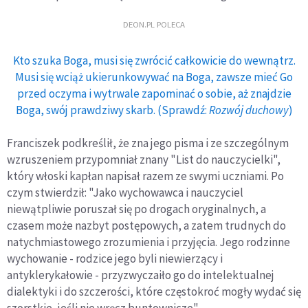
DEON.PL POLECA
Kto szuka Boga, musi się zwrócić całkowicie do wewnątrz.
Musi się wciąż ukierunkowywać na Boga, zawsze mieć Go
przed oczyma i wytrwale zapominać o sobie, aż znajdzie
Boga, swój prawdziwy skarb. (Sprawdź:
Rozwój duchowy
)
Franciszek podkreślił, że zna jego pisma i ze szczególnym
wzruszeniem przypomniał znany "List do nauczycielki",
który włoski kapłan napisał razem ze swymi uczniami. Po
czym stwierdził: "Jako wychowawca i nauczyciel
niewątpliwie poruszał się po drogach oryginalnych, a
czasem może nazbyt postępowych, a zatem trudnych do
natychmiastowego zrozumienia i przyjęcia. Jego rodzinne
wychowanie - rodzice jego byli niewierzący i
antyklerykałowie - przyzwyczaiło go do intelektualnej
dialektyki i do szczerości, które częstokroć mogły wydać się