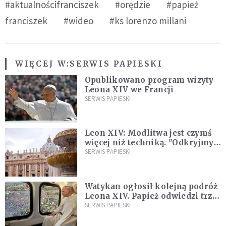
#aktualnościfranciszek
#orędzie
#papież
franciszek
#wideo
#ks lorenzo millani
WIĘCEJ W:
SERWIS PAPIESKI
Opublikowano program wizyty
Leona XIV we Francji
SERWIS PAPIESKI
Leon XIV: Modlitwa jest czymś
więcej niż techniką. "Odkryjmy
ją na nowo"
SERWIS PAPIESKI
Watykan ogłosił kolejną podróż
Leona XIV. Papież odwiedzi trzy
kraje Ameryki Południowej
SERWIS PAPIESKI