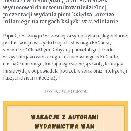
mediach wideoorędzie, jakie Franciszek
wystosował do uczestników niedzielnej
prezentacji wydania pism księdza Lorenzo
Milaniego na targach książki w Mediolanie.
Papież, uważany już wcześniej za sympatyka tej legendarnej
postaci w najnowszych dziejach włoskiego Kościoła,
stwierdził: "Chciałbym, żebyśmy pamiętali go przede
wszystkim jako wierzącego, rozmiłowanego w Kościele,
chociaż zranionego, kierującego się wizją szkoły, która jak
mi się wydaje odpowiadała potrzebie serca oraz inteligencji
naszych dzieci i młodzieży".
DEON.PL POLECA