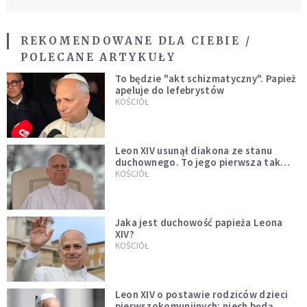
REKOMENDOWANE DLA CIEBIE /
POLECANE ARTYKUŁY
To będzie "akt schizmatyczny". Papież
apeluje do lefebrystów
KOŚCIÓŁ
Leon XIV usunął diakona ze stanu
duchownego. To jego pierwsza tak
bezprecedensowa decyzja
KOŚCIÓŁ
Jaka jest duchowość papieża Leona
XIV?
KOŚCIÓŁ
Leon XIV o postawie rodziców dzieci
pierwszokomunijnych: niech będą