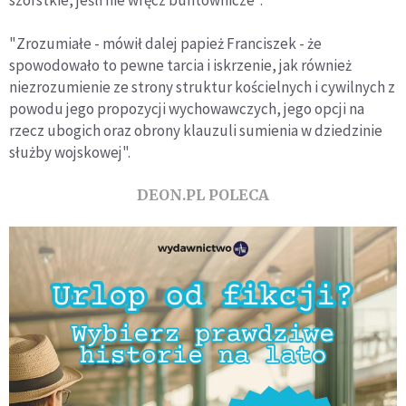
szorstkie, jeśli nie wręcz buntownicze".
"Zrozumiałe - mówił dalej papież Franciszek - że
spowodowało to pewne tarcia i iskrzenie, jak również
niezrozumienie ze strony struktur kościelnych i cywilnych z
powodu jego propozycji wychowawczych, jego opcji na
rzecz ubogich oraz obrony klauzuli sumienia w dziedzinie
służby wojskowej".
DEON.PL POLECA