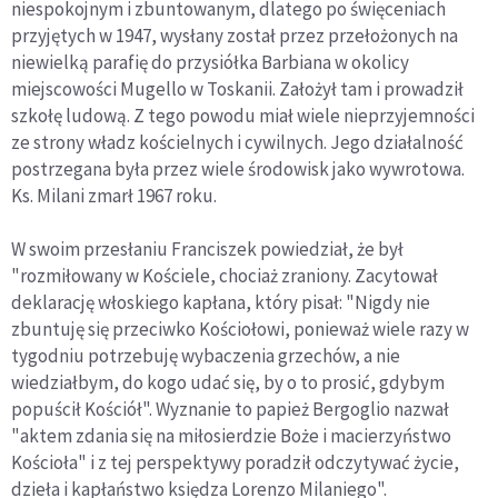
niespokojnym i zbuntowanym, dlatego po święceniach
przyjętych w 1947, wysłany został przez przełożonych na
niewielką parafię do przysiółka Barbiana w okolicy
miejscowości Mugello w Toskanii. Założył tam i prowadził
szkołę ludową. Z tego powodu miał wiele nieprzyjemności
ze strony władz kościelnych i cywilnych. Jego działalność
postrzegana była przez wiele środowisk jako wywrotowa.
Ks. Milani zmarł 1967 roku.
W swoim przesłaniu Franciszek powiedział, że był
"rozmiłowany w Kościele, chociaż zraniony. Zacytował
deklarację włoskiego kapłana, który pisał: "Nigdy nie
zbuntuję się przeciwko Kościołowi, ponieważ wiele razy w
tygodniu potrzebuję wybaczenia grzechów, a nie
wiedziałbym, do kogo udać się, by o to prosić, gdybym
popuścił Kościół". Wyznanie to papież Bergoglio nazwał
"aktem zdania się na miłosierdzie Boże i macierzyństwo
Kościoła" i z tej perspektywy poradził odczytywać życie,
dzieła i kapłaństwo księdza Lorenzo Milaniego".