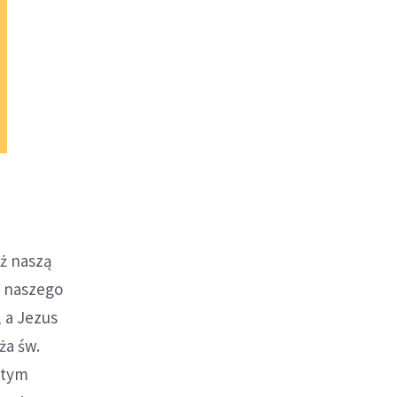
eż naszą
 naszego
 a Jezus
ża św.
 tym