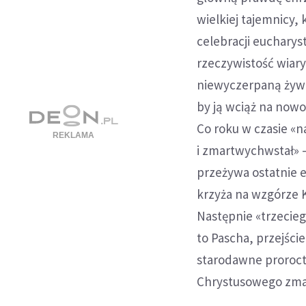
wielkiej tajemnicy, 
celebracji eucharys
rzeczywistość wiary
niewyczerpaną żywo
by ją wciąż na nowo 
Co roku w czasie «n
i zmartwychwstał» —
przeżywa ostatnie e
krzyża na wzgórze K
Następnie «trzecie
to Pascha, przejście
starodawne proroctw
Chrystusowego zma