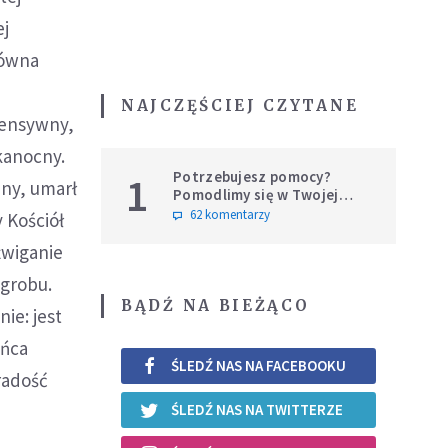
ej
łówna
NAJCZĘŚCIEJ CZYTANE
tensywny,
lkanocny.
Potrzebujesz pomocy?
1
any, umarł
Pomodlimy się w Twojej
intencji
62 komentarzy
 Kościół
źwiganie
 grobu.
BĄDŹ NA BIEŻĄCO
ie: jest
ońca
ŚLEDŹ NAS NA FACEBOOKU
radość
ŚLEDŹ NAS NA TWITTERZE