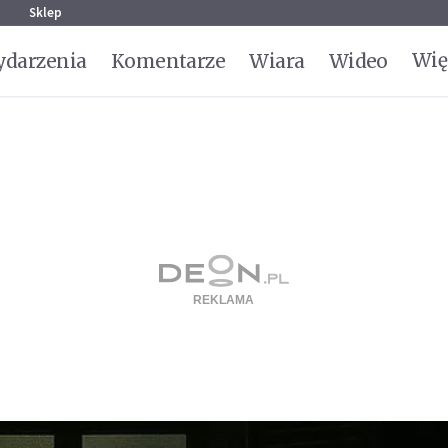
g
Sklep
Wię
darzenia
Komentarze
Wiara
Wideo