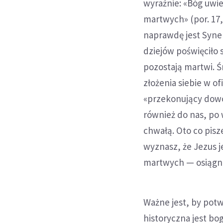
wyraźnie: «Bóg uwie
martwych» (por. 17,
naprawdę jest Syne
dziejów poświęciło s
pozostają martwi. 
złożenia siebie w o
«przekonujący dowód
również do nas, po 
chwałą. Oto co pisz
wyznasz, że Jezus j
martwych — osiągnie
Ważne jest, by pot
historyczna jest b