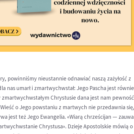
stry, powinniśmy nieustannie odnawiać naszą zażyłość z
la nas umarł i zmartwychwstał: Jego Pascha jest równi
w zmartwychwstałym Chrystusie dana jest nam pewność
Wieść o Jego powstaniu z martwych nie przedawnia się,
ywa jest też Jego Ewangelia. «Wiarą chrześcijan — zauwa
artwychwstanie Chrystusa». Dzieje Apostolskie mówią o