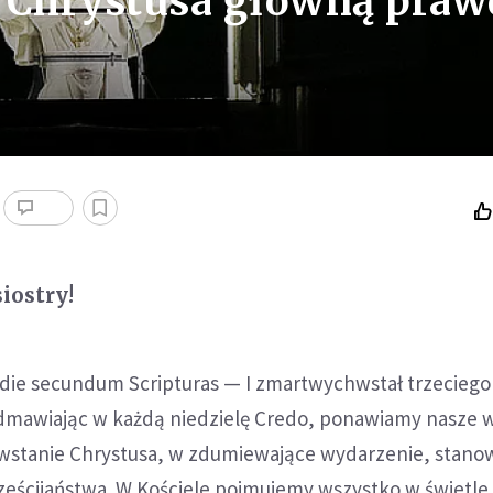
Chrystusa główną praw
siostry!
ia die secundum Scripturas — I zmartwychwstał trzeciego 
dmawiając w każdą niedzielę Credo, ponawiamy nasze 
stanie Chrystusa, w zdumiewające wydarzenie, stano
eścijaństwa. W Kościele pojmujemy wszystko w świetle 