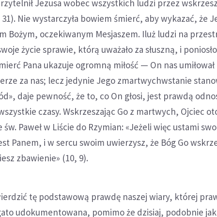
rzytelnił Jezusa wobec wszystkich ludzi przez wskrzes
 31). Nie wystarczyła bowiem śmierć, aby wykazać, że J
m Bożym, oczekiwanym Mesjaszem. Iluż ludzi na przest
woje życie sprawie, którą uważało za słuszną, i poniosło
Śmierć Pana ukazuje ogromną miłość — On nas umiłował 
fierze za nas; lecz jedynie Jego zmartwychwstanie stano
», daje pewność, że to, co On głosi, jest prawdą odno
wszystkie czasy. Wskrzeszając Go z martwych, Ojciec ot
e św. Paweł w Liście do Rzymian: «Jeżeli więc ustami swo
est Panem, i w sercu swoim uwierzysz, że Bóg Go wskrze
sz zbawienie» (10, 9).
wierdzić tę podstawową prawdę naszej wiary, której pra
ogato udokumentowana, pomimo że dzisiaj, podobnie ja