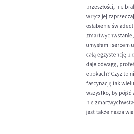
przeszłości, nie br
wręcz jej zaprzecz
osłabienie świadect
zmartwychwstanie, w
umysłem i sercem u
całą egzystencję lu
daje odwagę, profe
epokach? Czyż to n
fascynację tak wiel
wszystko, by pójść z
nie zmartwychwstał
jest także nasza wia