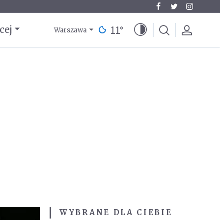
11
°
cej
Warszawa
WYBRANE DLA CIEBIE