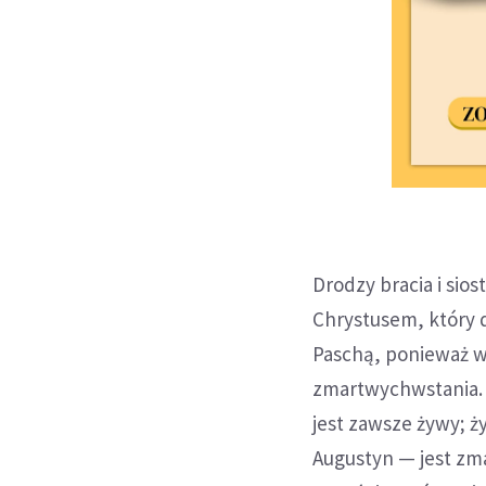
Drodzy bracia i sio
Chrystusem, który d
Paschą, ponieważ 
zmartwychwstania. 
jest zawsze żywy; ż
Augustyn — jest zm