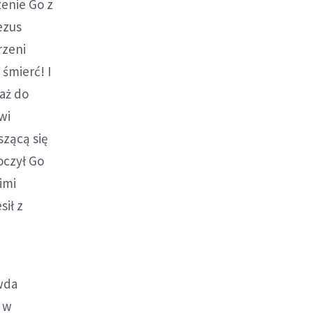
zenie Go z
ezus
rzeni
 śmierć! I
aż do
wi
szącą się
oczył Go
imi
sił z
wda
k w