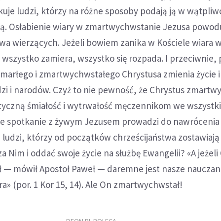
akuje ludzi, którzy na różne sposoby podają ją w wątpliw
ają. Osłabienie wiary w zmartwychwstanie Jezusa powod
wa wierzących. Jeżeli bowiem zanika w Kościele wiara 
szystko zamiera, wszystko się rozpada. I przeciwnie, 
marłego i zmartwychwstałego Chrystusa zmienia życie i
dzi i narodów. Czyż to nie pewność, że Chrystus zmartw
tyczną śmiałość i wytrwałość męczennikom we wszystk
ie spotkanie z żywym Jezusem prowadzi do nawrócenia 
u ludzi, którzy od początków chrześcijaństwa zostawiają
a Nim i oddać swoje życie na służbę Ewangelii? «A jeżeli
 — mówił Apostoł Paweł — daremne jest nasze nauczan
ra» (por. 1 Kor 15, 14). Ale On zmartwychwstał!