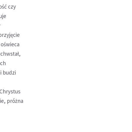
ość czy
uje
w
przyjęcie
 oświeca
ychwstał,
ich
i budzi
 Chrystus
ie, próżna