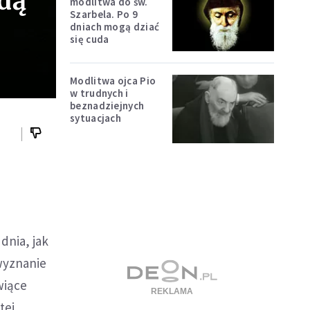
dą
modlitwa do św.
Szarbela. Po 9
dniach mogą dziać
się cuda
Modlitwa ojca Pio
w trudnych i
beznadziejnych
sytuacjach
dnia, jak
wyznanie
wiące
tej