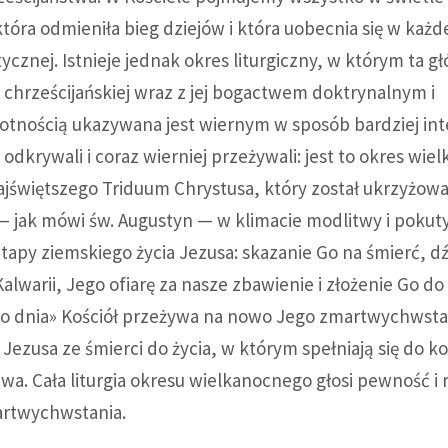
która odmieniła bieg dziejów i która uobecnia się w każd
tycznej. Istnieje jednak okres liturgiczny, w którym ta g
 chrześcijańskiej wraz z jej bogactwem doktrynalnym i
tnością ukazywana jest wiernym w sposób bardziej in
odkrywali i coraz wierniej przeżywali: jest to okres wie
ajświętszego Triduum Chrystusa, który został ukrzyżow
 jak mówi św. Augustyn — w klimacie modlitwy i pokuty
tapy ziemskiego życia Jezusa: skazanie Go na śmierć, d
alwarii, Jego ofiarę za nasze zbawienie i złożenie Go do
go dnia» Kościół przeżywa na nowo Jego zmartwychwstan
 Jezusa ze śmierci do życia, w którym spełniają się do k
a. Cała liturgia okresu wielkanocnego głosi pewność i 
rtwychwstania.