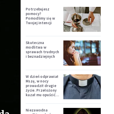
Potrzebujesz
pomocy?
Pomodlimy się w
Twojej intencji
Skuteczna
modlitwa w
sprawach trudnych
i beznadziejnych
W dzień odprawiał
Mszę, w nocy
prowadził drugie
życie. Przełożony
kazał mu opuścić
zakon
Niezawodna