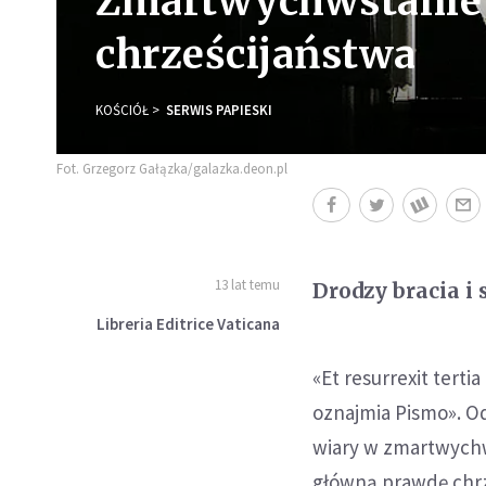
Zmartwychwstanie 
chrześcijaństwa
KOŚCIÓŁ
SERWIS PAPIESKI
Fot. Grzegorz Gałązka/galazka.deon.pl
13 lat temu
Drodzy bracia i 
Libreria Editrice Vaticana
«Et resurrexit tert
oznajmia Pismo». O
wiary w zmartwychw
główną prawdę chrz