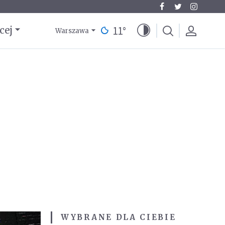
11
°
cej
Warszawa
WYBRANE DLA CIEBIE