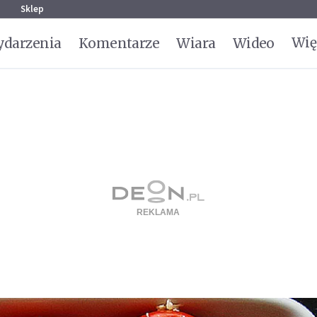
g
Sklep
Wię
darzenia
Komentarze
Wiara
Wideo