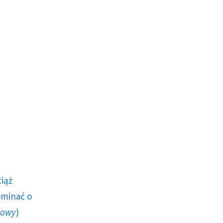
ciąż
ominać o
howy
)