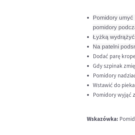
Pomidory umyć i
pomidory podcz
Łyżką wydrążyć
N
a patelni pods
Dodać parę kropel
Gdy szpinak zmię
Pomidory nadziać
Wstawić do piekar
Pomidory wyjąć z
Wskazówka:
Pomido