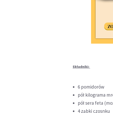
Składniki:
6 pomidorów
pół kilograma mr
pół sera feta (m
4 ząbki czosnku