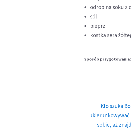
odrobina soku z 
sól
pieprz
kostka sera żółt
Sposób przygotowania
Kto szuka Bo
ukierunkowywać n
sobie, aż znaj