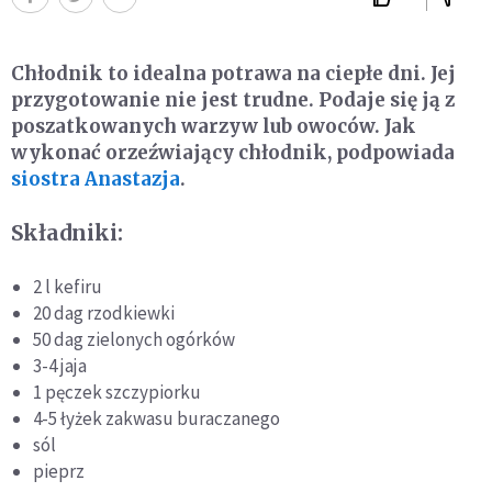
Chłodnik to idealna potrawa na ciepłe dni. Jej
przygotowanie nie jest trudne. Podaje się ją z
poszatkowanych warzyw lub owoców. Jak
wykonać orzeźwiający chłodnik, podpowiada
siostra Anastazja
.
Składniki:
2 l kefiru
20 dag rzodkiewki
50 dag zielonych ogórków
3-4 jaja
1 pęczek szczypiorku
4-5 łyżek zakwasu buraczanego
sól
pieprz