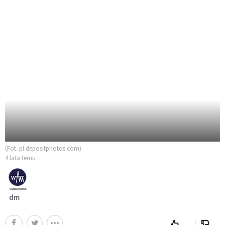
(Fot. pl.depositphotos.com)
4 lata temu
dm