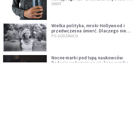
tys. butelek i puszek
ŚWIAT
Wielka polityka, mroki Hollywood i
przedwczesna śmierć. Dlaczego nie
możemy przestać mówić o Marilyn
PO GODZINACH
Monroe?
Nocne marki pod lupą naukowców.
Badanie wskazuje na większe ryzyko
zawału
PO GODZINACH