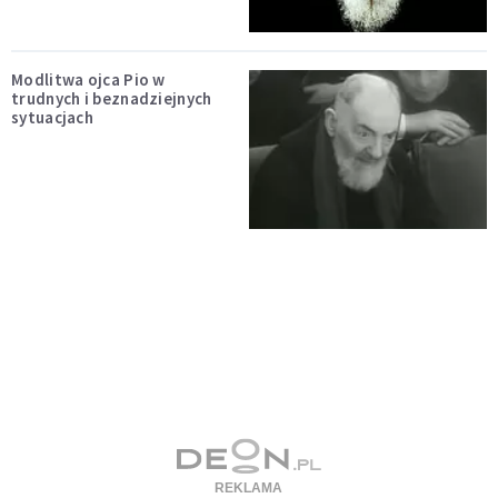
Modlitwa ojca Pio w
trudnych i beznadziejnych
sytuacjach