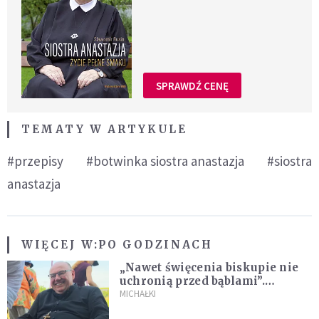
SPRAWDŹ CENĘ
TEMATY W ARTYKULE
#przepisy
#botwinka siostra anastazja
#siostra
anastazja
WIĘCEJ W:
PO GODZINACH
„Nawet święcenia biskupie nie
uchronią przed bąblami”.
Archidiecezja pokazała
MICHAŁKI
nagranie z pielgrzymki