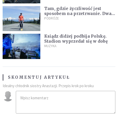
Tam, gdzie życzliwość jest
sposobem na przetrwanie. Dwa
tygodnie na Alasce [REPORTAŻ]
PODRÓŻE
Ksiądz didżej podbija Polskę.
Stadion wyprzedał się w dobę
MUZYKA
SKOMENTUJ ARTYKUŁ
Idealny chłodnik siostry Anastazji. Przepis krok po kroku