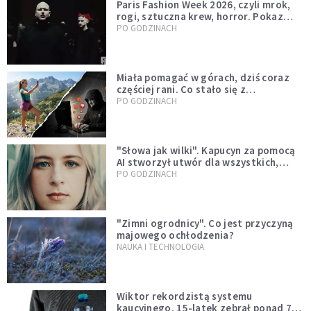
Paris Fashion Week 2026, czyli mrok,
rogi, sztuczna krew, horror. Pokaz
mody czy fascynacja diabłem?
PO GODZINACH
Miała pomagać w górach, dziś coraz
częściej rani. Co stało się z
Tatromaniakami?
PO GODZINACH
"Słowa jak wilki". Kapucyn za pomocą
AI stworzył utwór dla wszystkich,
którzy doświadczają hejtu
PO GODZINACH
"Zimni ogrodnicy". Co jest przyczyną
majowego ochłodzenia?
NAUKA I TECHNOLOGIA
Wiktor rekordzistą systemu
kaucyjnego. 15-latek zebrał ponad 7