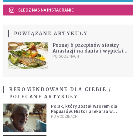
ŚLEDŹ NAS NA INSTAGRAMIE
POWIĄZANE ARTYKUŁY
Poznaj 6 przepisów siostry
Anastazji na dania i wypieki
bez mięsa
PO GODZINACH
REKOMENDOWANE DLA CIEBIE /
POLECANE ARTYKUŁY
Polak, który został wzorem dla
Papuasów. Historia lekarza w
sutannie, który uleczył dżunglę
PO GODZINACH