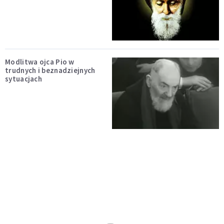
Modlitwa ojca Pio w
trudnych i beznadziejnych
sytuacjach