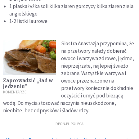
1 płaska łyżka soli kilka ziaren gorczycy kilka ziaren ziela
angielskiego
1-2 listki laurowe
Siostra Anastazja przypomina, że
na przetwory należy dobierać
owoce i warzywa zdrowe, jędrne,
nieprzejrzałe, najlepiej świeżo
zebrane. Wszystkie warzywa i
owoce przeznaczone na
Zaprowadzić „ład w
jedzeniu”
przetwory koniecznie dokładnie
KOMENTARZE
oczyścić i umyć pod bieżącą
wodą. Do mycia stosować naczynia nieuszkodzone,
nieobite, bez odprysków i śladów rdzy.
DEON.PL POLECA