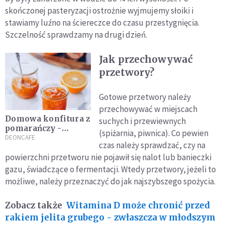
skończonej pasteryzacji ostrożnie wyjmujemy słoiki i
stawiamy luźno na ściereczce do czasu przestygnięcia.
Szczelność sprawdzamy na drugi dzień.
Jak przechowywać
przetwory?
Gotowe przetwory należy
przechowywać w miejscach
Domowa konfitura z
suchych i przewiewnych
pomarańczy -
(spiżarnia, piwnica). Co pewien
idealna na zimowe
DEONCAFE
czas należy sprawdzać, czy na
wieczory!
powierzchni przetworu nie pojawił się nalot lub banieczki
gazu, świadczące o fermentacji. Wtedy przetwory, jeżeli to
możliwe, należy przeznaczyć do jak najszybszego spożycia.
Zobacz także
Witamina D może chronić przed
rakiem jelita grubego - zwłaszcza w młodszym