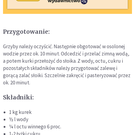
Przygotowanie:
Grzyby należy oczyścić. Następnie obgotować w osolonej
wodzie przez ok. 10 minut. Odcedzić i przelać zimną wodą,
a potem kurki przełożyć do słoika. Z wody, octu, cukru i
pozostałych składników należy przygotować zalewę i
gorącą zalać słoiki. Szczelnie zakręcić i pasteryzować przez
ok. 20 minut.
Składniki:
1 kg kurek
½ l wody
¼ l octu winnego 6 proc.
1-2 łyżki cukru