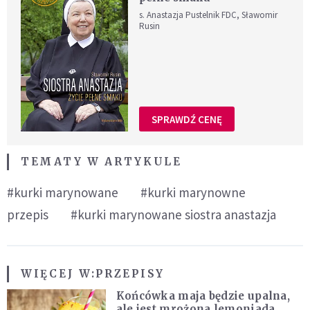
s. Anastazja Pustelnik FDC, Sławomir
Rusin
SPRAWDŹ CENĘ
TEMATY W ARTYKULE
#kurki marynowane
#kurki marynowne
przepis
#kurki marynowane siostra anastazja
WIĘCEJ W:
PRZEPISY
Końcówka maja będzie upalna,
ale jest mrożona lemoniada