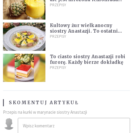
ananasowa z limonką [PRZEPIS]
PRZEPISY
Kultowy żur wielkanocny
siostry Anastazji. To ostatni
moment, żeby go zrobić!
PRZEPISY
To ciasto siostry Anastazji robi
furorę. Każdy bierze dokładkę
PRZEPISY
SKOMENTUJ ARTYKUŁ
Przepis na kurki w marynacie siostry Anastazji