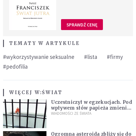
SPRAWDŹ CENĘ
TEMATY W ARTYKULE
#wykorzystywanie seksualne
#lista
#firmy
#pedofilia
WIĘCEJ W:
ŚWIAT
Uczestniczył w egzekucjach. Pod
wpływem słów papieża zmienił
zdanie
WIADOMOŚCI ZE ŚWIATA
Ogromna asteroida zbliży się do