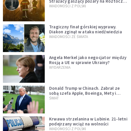
Strażacy gaszący pożary na Roztoczu
opublikowali niezwykłe zdjęcie
WIADOMOŚCI Z POLSKI
Tragiczny finał górskiej wyprawy.
Diakon zginął w ataku niedźwiedzia
WIADOMOŚCI ZE ŚWIATA
Angela Merkel jako negocjator między
Rosją a UE w sprawie Ukrainy?
WYDARZENIA
Donald Trump w Chinach. Zabrał ze
sobą szefa Apple, Boeinga, Mety i
Muska
ŚWIAT
Krwawa strzelanina w Lubinie. 21-letni
podejrzany wciąż na wolności
WIADOMOŚCI Z POLSKI