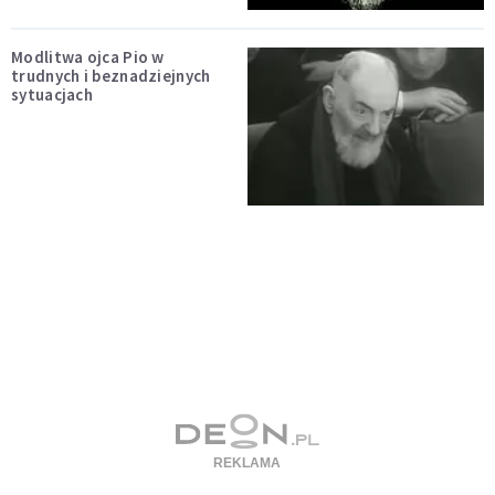
Modlitwa ojca Pio w
trudnych i beznadziejnych
sytuacjach