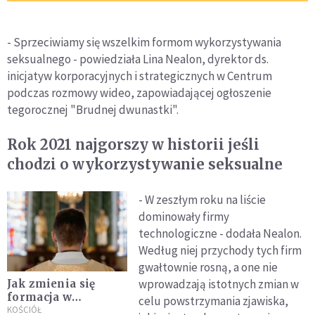
- Sprzeciwiamy się wszelkim formom wykorzystywania
seksualnego - powiedziała Lina Nealon, dyrektor ds.
inicjatyw korporacyjnych i strategicznych w Centrum
podczas rozmowy wideo, zapowiadającej ogłoszenie
tegorocznej "Brudnej dwunastki".
Rok 2021 najgorszy w historii jeśli
chodzi o wykorzystywanie seksualne
- W zeszłym roku na liście
dominowały firmy
technologiczne - dodała Nealon.
Według niej przychody tych firm
gwałtownie rosną, a one nie
wprowadzają istotnych zmian w
Jak zmienia się
formacja w
celu powstrzymania zjawiska,
seminariach, by
KOŚCIÓŁ