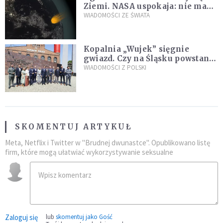
Ziemi. NASA uspokaja: nie ma
zagrożenia
WIADOMOŚCI ZE ŚWIATA
Kopalnia „Wujek” sięgnie
gwiazd. Czy na Śląsku powstanie
„Dolina Krzemowa”?
WIADOMOŚCI Z POLSKI
SKOMENTUJ ARTYKUŁ
Meta, Netflix i Twitter w "Brudnej dwunastce". Opublikowano listę
firm, które mogą ułatwiać wykorzystywanie seksualne
Zaloguj się
lub
skomentuj jako Gość