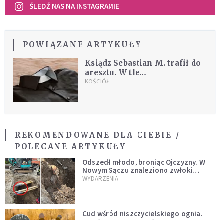
ŚLEDŹ NAS NA INSTAGRAMIE
POWIĄZANE ARTYKUŁY
Ksiądz Sebastian M. trafił do
aresztu. W tle
wykorzystywanie seksualne
KOŚCIÓŁ
REKOMENDOWANE DLA CIEBIE /
POLECANE ARTYKUŁY
Odszedł młodo, broniąc Ojczyzny. W
Nowym Sączu znaleziono zwłoki
mężczyzny z czasów potopu
WYDARZENIA
szwedzkiego
Cud wśród niszczycielskiego ognia.