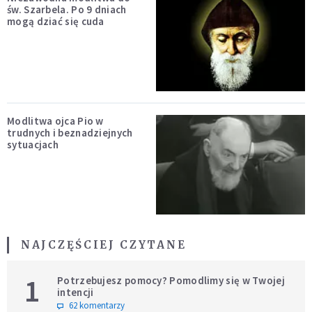
św. Szarbela. Po 9 dniach
mogą dziać się cuda
Modlitwa ojca Pio w
trudnych i beznadziejnych
sytuacjach
NAJCZĘŚCIEJ CZYTANE
1
Potrzebujesz pomocy? Pomodlimy się w Twojej
intencji
62 komentarzy