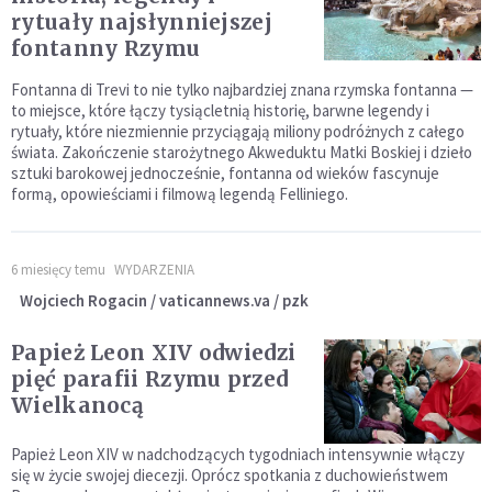
rytuały najsłynniejszej
fontanny Rzymu
Fontanna di Trevi to nie tylko najbardziej znana rzymska fontanna —
to miejsce, które łączy tysiącletnią historię, barwne legendy i
rytuały, które niezmiennie przyciągają miliony podróżnych z całego
świata. Zakończenie starożytnego Akweduktu Matki Boskiej i dzieło
sztuki barokowej jednocześnie, fontanna od wieków fascynuje
formą, opowieściami i filmową legendą Felliniego.
6 miesięcy temu
WYDARZENIA
Wojciech Rogacin / vaticannews.va / pzk
Papież Leon XIV odwiedzi
pięć parafii Rzymu przed
Wielkanocą
Papież Leon XIV w nadchodzących tygodniach intensywnie włączy
się w życie swojej diecezji. Oprócz spotkania z duchowieństwem