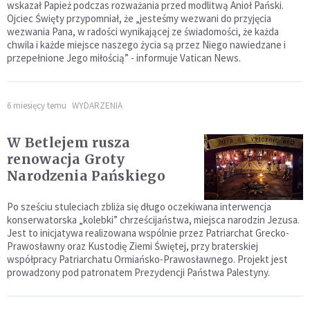
wskazał Papież podczas rozważania przed modlitwą Anioł Pański.
Ojciec Święty przypomniał, że „jesteśmy wezwani do przyjęcia
wezwania Pana, w radości wynikającej ze świadomości, że każda
chwila i każde miejsce naszego życia są przez Niego nawiedzane i
przepełnione Jego miłością” - informuje Vatican News.
6 miesięcy temu
WYDARZENIA
W Betlejem rusza
renowacja Groty
Narodzenia Pańskiego
Po sześciu stuleciach zbliża się długo oczekiwana interwencja
konserwatorska „kolebki” chrześcijaństwa, miejsca narodzin Jezusa.
Jest to inicjatywa realizowana wspólnie przez Patriarchat Grecko-
Prawosławny oraz Kustodię Ziemi Świętej, przy braterskiej
współpracy Patriarchatu Ormiańsko-Prawosławnego. Projekt jest
prowadzony pod patronatem Prezydencji Państwa Palestyny.