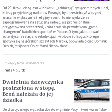
Od 2018 roku ciszę lasu w Kokotku „zakłócają” tysiące młodych ludzi,
którzy przyjeżdżają nad staw Posmyk, by uczestniczyć w czymś
znacznie większym niż religijny event. To nie wydarzenie
zaprogramowane na sztuczną radość, ale profesjonalnie
przygotowana przestrzeń, która stała się prawdziwym „game
changerem” katolickich spotkań w Polsce. O tym, jak budować
autentyczne relacje, o rekolekcjach w błocie i o Bogu, którego
spotyka się na górskich szczytach Maroka, opowiada ojciec Dominik
Ochlak, misjonarz Oblat Maryi Niepokalanej.
6 miesięcy temu
WYDARZENIA
rmf24.pl / tk
Dwuletnia dziewczynka
postrzelona w stopę.
Broń należała do jej
dziadka
Do drastycznego wypadku doszło w gminie Pasym (woj. warmińsko-