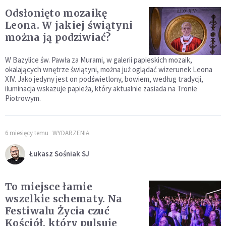
Odsłonięto mozaikę
Leona. W jakiej świątyni
można ją podziwiać?
W Bazylice św. Pawła za Murami, w galerii papieskich mozaik,
okalających wnętrze świątyni, można już oglądać wizerunek Leona
XIV. Jako jedyny jest on podświetlony, bowiem, według tradycji,
iluminacja wskazuje papieża, który aktualnie zasiada na Tronie
Piotrowym.
6 miesięcy temu
WYDARZENIA
Łukasz Sośniak SJ
To miejsce łamie
wszelkie schematy. Na
Festiwalu Życia czuć
Kościół, który pulsuje