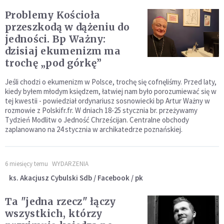
Problemy Kościoła
przeszkodą w dążeniu do
jedności. Bp Ważny:
dzisiaj ekumenizm ma
trochę „pod górkę”
Jeśli chodzi o ekumenizm w Polsce, trochę się cofnęliśmy. Przed laty,
kiedy byłem młodym księdzem, łatwiej nam było porozumiewać się w
tej kwestii - powiedział ordynariusz sosnowiecki bp Artur Ważny w
rozmowie z Polskifr.fr. W dniach 18-25 stycznia br. przeżywamy
Tydzień Modlitw o Jedność Chrześcijan. Centralne obchody
zaplanowano na 24 stycznia w archikatedrze poznańskiej.
6 miesięcy temu
WYDARZENIA
ks. Akacjusz Cybulski Sdb / Facebook / pk
Ta "jedna rzecz" łączy
wszystkich, którzy