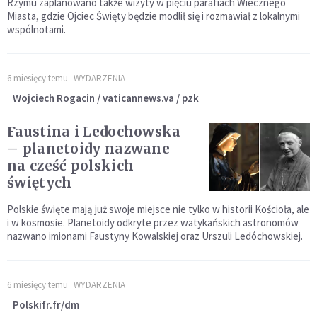
Rzymu zaplanowano także wizyty w pięciu parafiach Wiecznego
Miasta, gdzie Ojciec Święty będzie modlił się i rozmawiał z lokalnymi
wspólnotami.
6 miesięcy temu
WYDARZENIA
Wojciech Rogacin / vaticannews.va / pzk
Faustina i Ledochowska
– planetoidy nazwane
na cześć polskich
świętych
Polskie święte mają już swoje miejsce nie tylko w historii Kościoła, ale
i w kosmosie. Planetoidy odkryte przez watykańskich astronomów
nazwano imionami Faustyny Kowalskiej oraz Urszuli Ledóchowskiej.
6 miesięcy temu
WYDARZENIA
Polskifr.fr/dm