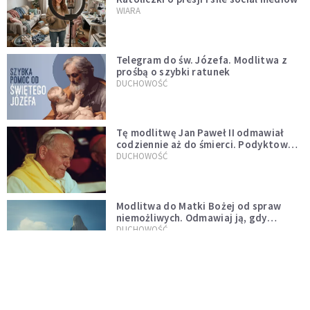
WIARA
Telegram do św. Józefa. Modlitwa z
prośbą o szybki ratunek
DUCHOWOŚĆ
Tę modlitwę Jan Paweł II odmawiał
codziennie aż do śmierci. Podyktował
mu ją ojciec
DUCHOWOŚĆ
Modlitwa do Matki Bożej od spraw
niemożliwych. Odmawiaj ją, gdy
wszystko idzie źle
DUCHOWOŚĆ
Kościół wobec UFO. Wiara nie wyklucza
życia pozaziemskiego
KOŚCIÓŁ