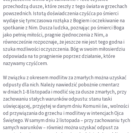
przechodzą dusze, które zeszły z tego świata w grzechach
powszednich. Istotą doświadczenia czyśćca po śmierci
wydaje się tymczasowa rozłąka z Bogiem i oczekiwanie na
spotkanie z Nim. Dusza ludzka, poznając po śmierci Boga
jako pełnię miłości, pragnie zjednoczenia z Nim, a
równocześnie rozpoznaje, że jeszcze nie jest tego godna i
szuka możliwości oczyszczenia. Bóg w swoim miłosierdziu
odpowiada na to pragnienie poprzez działanie, które
nazywamy czyśćcem.
W związku z okresem modlitw za zmarłych można uzyskać
odpusty dla nich. Należy nawiedzić pobożnie cmentarz
w dniach 1-8 listopada i modlić się za dusze zmarłych, przy
zachowaniu stałych warunków odpustu: stanu łaski
uświęcającej, przyjętej w danym dniu Komunii św., wolności
od przywiązania do grzechu i modlitwy w intencjach Ojca
Świętego. W samym dniu 2 listopada – przy zachowaniu tych
samych warunków – również można uzyskać odpust za