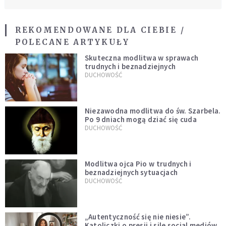
REKOMENDOWANE DLA CIEBIE /
POLECANE ARTYKUŁY
Skuteczna modlitwa w sprawach
trudnych i beznadziejnych
DUCHOWOŚĆ
Niezawodna modlitwa do św. Szarbela.
Po 9 dniach mogą dziać się cuda
DUCHOWOŚĆ
Modlitwa ojca Pio w trudnych i
beznadziejnych sytuacjach
DUCHOWOŚĆ
„Autentyczność się nie niesie”.
Katoliczki o presji i sile social mediów