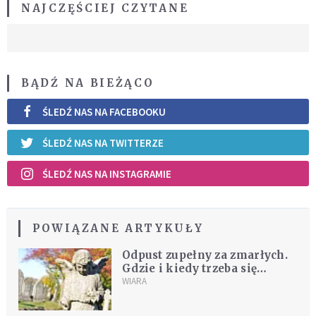
NAJCZĘŚCIEJ CZYTANE
BĄDŹ NA BIEŻĄCO
ŚLEDŹ NAS NA FACEBOOKU
ŚLEDŹ NAS NA TWITTERZE
ŚLEDŹ NAS NA INSTAGRAMIE
POWIĄZANE ARTYKUŁY
Odpust zupełny za zmarłych.
Gdzie i kiedy trzeba się
pomodlić, by go uzyskać?
WIARA