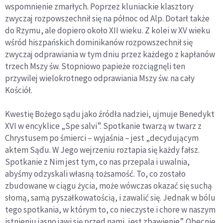
wspomnienie zmarłych. Poprzez kluniackie klasztory
zwyczaj rozpowszechnił się na północ od Alp. Dotarł także
do Rzymu, ale dopiero około XII wieku. Z kolei w XV wieku
wśród hiszpańskich dominikanów rozpowszechnił się
zwyczaj odprawiania w tym dniu przez każdego z kapłanów
trzech Mszy św. Stopniowo papieże rozciągnęli ten
przywilej wielokrotnego odprawiania Mszy św. na cały
Kościół.
Kwestię Bożego sądu jako źródła nadziei, ujmuje Benedykt
XVI w encyklice „Spe salvi”. Spotkanie twarzą w twarz z
Chrystusem po śmierci – wyjaśnia – jest „decydującym
aktem Sądu. W Jego wejrzeniu roztapia się każdy fałsz.
Spotkanie z Nim jest tym, co nas przepala i uwalnia,
abyśmy odzyskali własną tożsamość. To, co zostało
zbudowane w ciągu życia, może wówczas okazać się suchą
słomą, samą pyszałkowatością, i zawalić się. Jednak w bólu
tego spotkania, w którym to, co nieczyste i chore w naszym
istnieniu jasno jawi się przed nami, jest zbawienie”. Obecnie