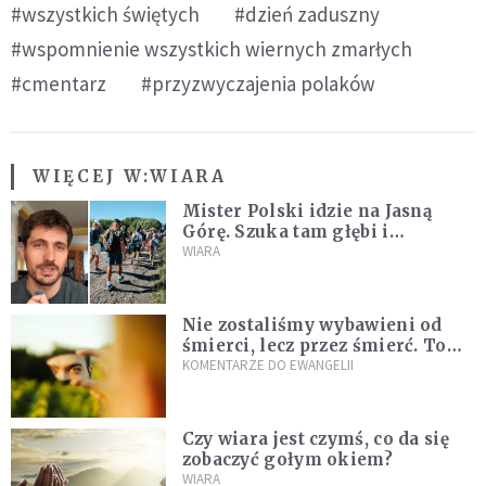
#wszystkich świętych
#dzień zaduszny
#wspomnienie wszystkich wiernych zmarłych
#cmentarz
#przyzwyczajenia polaków
WIĘCEJ W:
WIARA
Mister Polski idzie na Jasną
Górę. Szuka tam głębi i
spotkania
WIARA
Nie zostaliśmy wybawieni od
śmierci, lecz przez śmierć. To
jedna z największych tajemnic
KOMENTARZE DO EWANGELII
chrześcijaństwa
Czy wiara jest czymś, co da się
zobaczyć gołym okiem?
WIARA