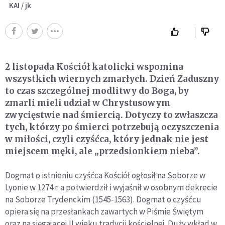
KAI / jk
2 listopada Kościół katolicki wspomina
wszystkich wiernych zmarłych. Dzień Zaduszny
to czas szczególnej modlitwy do Boga, by
zmarli mieli udział w Chrystusowym
zwycięstwie nad śmiercią. Dotyczy to zwłaszcza
tych, którzy po śmierci potrzebują oczyszczenia
w miłości, czyli czyśćca, który jednak nie jest
miejscem męki, ale „przedsionkiem nieba”.
Dogmat o istnieniu czyśćca Kościół ogłosił na Soborze w
Lyonie w 1274 r. a potwierdził i wyjaśnił w osobnym dekrecie
na Soborze Trydenckim (1545-1563). Dogmat o czyśćcu
opiera się na przesłankach zawartych w Piśmie Świętym
oraz na sięgającej II wieku tradycji kościelnej. Duży wkład w