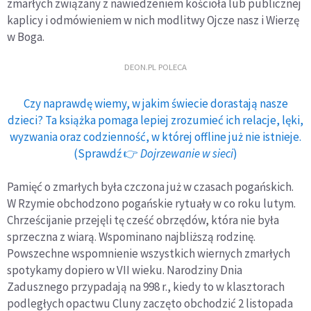
zmarłych związany z nawiedzeniem kościoła lub publicznej
kaplicy i odmówieniem w nich modlitwy Ojcze nasz i Wierzę
w Boga.
DEON.PL POLECA
Czy naprawdę wiemy, w jakim świecie dorastają nasze
dzieci? Ta książka pomaga lepiej zrozumieć ich relacje, lęki,
wyzwania oraz codzienność, w której offline już nie istnieje.
(Sprawdź 👉
Dojrzewanie w sieci
)
Pamięć o zmarłych była czczona już w czasach pogańskich.
W Rzymie obchodzono pogańskie rytuały w co roku lutym.
Chrześcijanie przejęli tę cześć obrzędów, która nie była
sprzeczna z wiarą. Wspominano najbliższą rodzinę.
Powszechne wspomnienie wszystkich wiernych zmarłych
spotykamy dopiero w VII wieku. Narodziny Dnia
Zadusznego przypadają na 998 r., kiedy to w klasztorach
podległych opactwu Cluny zaczęto obchodzić 2 listopada