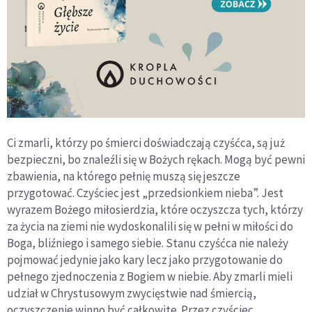
Ci zmarli, którzy po śmierci doświadczają czyśćca, są już
bezpieczni, bo znaleźli się w Bożych rękach. Mogą być pewni
zbawienia, na którego pełnię muszą się jeszcze
przygotować. Czyściec jest „przedsionkiem nieba”. Jest
wyrazem Bożego miłosierdzia, które oczyszcza tych, którzy
za życia na ziemi nie wydoskonalili się w pełni w miłości do
Boga, bliźniego i samego siebie. Stanu czyśćca nie należy
pojmować jedynie jako kary lecz jako przygotowanie do
pełnego zjednoczenia z Bogiem w niebie. Aby zmarli mieli
udział w Chrystusowym zwycięstwie nad śmiercią,
oczyszczenie winno być całkowite. Przez czyściec