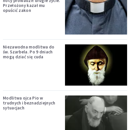
nocy prowadził drugie życie.
Przełożony kazał mu
opuścić zakon
Niezawodna modlitwa do
św. Szarbela. Po 9 dniach
mogą dziać się cuda
Modlitwa ojca Pio w
trudnych i beznadziejnych
sytuacjach