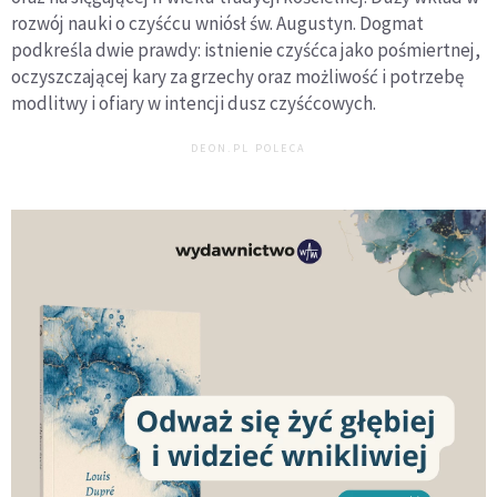
rozwój nauki o czyśćcu wniósł św. Augustyn. Dogmat
podkreśla dwie prawdy: istnienie czyśćca jako pośmiertnej,
oczyszczającej kary za grzechy oraz możliwość i potrzebę
modlitwy i ofiary w intencji dusz czyśćcowych.
DEON.PL POLECA