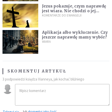
Jezus pokazuje, czym naprawdę
jest wiara. Nie chodzi o jej
wielkość
KOMENTARZE DO EWANGELII
Aplikacja albo wykluczenie. Czy
jeszcze naprawdę mamy wybór?
WIARA
SKOMENTUJ ARTYKUŁ
3 podpowiedzi księdza Vianneya, jak kochać bliźniego
Zaloguj się
lub
skomentuj jako Gość