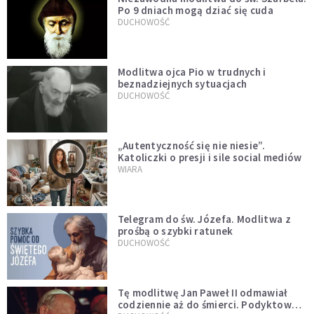
Po 9 dniach mogą dziać się cuda
DUCHOWOŚĆ
Modlitwa ojca Pio w trudnych i
beznadziejnych sytuacjach
DUCHOWOŚĆ
„Autentyczność się nie niesie”.
Katoliczki o presji i sile social mediów
WIARA
Telegram do św. Józefa. Modlitwa z
prośbą o szybki ratunek
DUCHOWOŚĆ
Tę modlitwę Jan Paweł II odmawiał
codziennie aż do śmierci. Podyktował