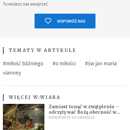
Tu możesz nas wesprzeć.
WSPOMÓŻ NAS
TEMATY W ARTYKULE
#miłość bliźniego
#o miłości
#św jan maria
vianney
WIĘCEJ W:
WIARA
Zamiast tonąć w zwątpieniu –
odczytywać Bożą obecność w
burzach codziennego życia
KOMENTARZE DO EWANGELII