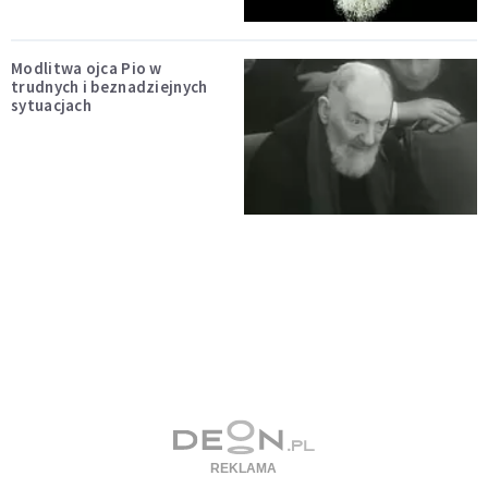
Modlitwa ojca Pio w
trudnych i beznadziejnych
sytuacjach