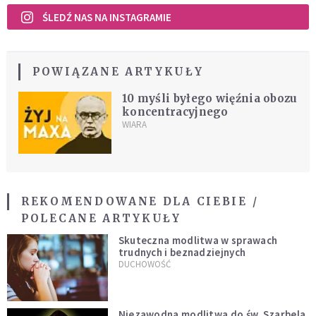
ŚLEDŹ NAS NA INSTAGRAMIE
POWIĄZANE ARTYKUŁY
10 myśli byłego więźnia obozu
koncentracyjnego
WIARA
REKOMENDOWANE DLA CIEBIE /
POLECANE ARTYKUŁY
Skuteczna modlitwa w sprawach
trudnych i beznadziejnych
DUCHOWOŚĆ
Niezawodna modlitwa do św. Szarbela.