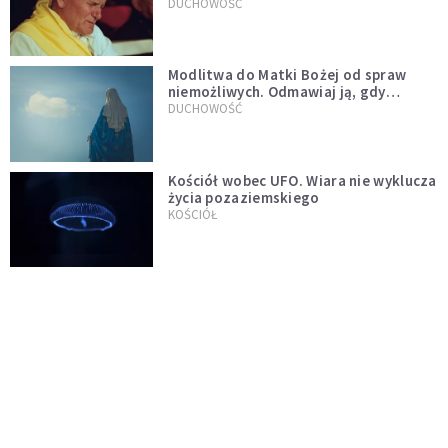
mu ją ojciec
DUCHOWOŚĆ
Modlitwa do Matki Bożej od spraw
niemożliwych. Odmawiaj ją, gdy
wszystko idzie źle
DUCHOWOŚĆ
Kościół wobec UFO. Wiara nie wyklucza
życia pozaziemskiego
KOŚCIÓŁ