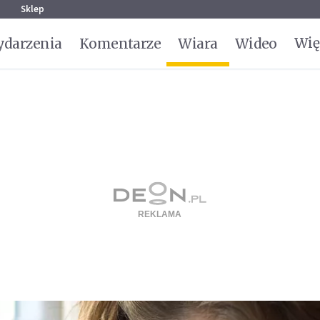
g
Sklep
Wię
darzenia
Komentarze
Wiara
Wideo