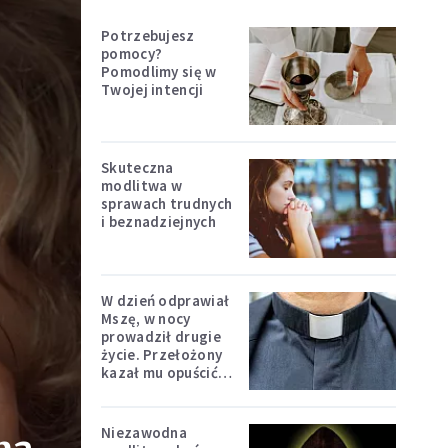
Potrzebujesz
pomocy?
Pomodlimy się w
Twojej intencji
Skuteczna
modlitwa w
sprawach trudnych
i beznadziejnych
W dzień odprawiał
Mszę, w nocy
prowadził drugie
życie. Przełożony
kazał mu opuścić
zakon
Niezawodna