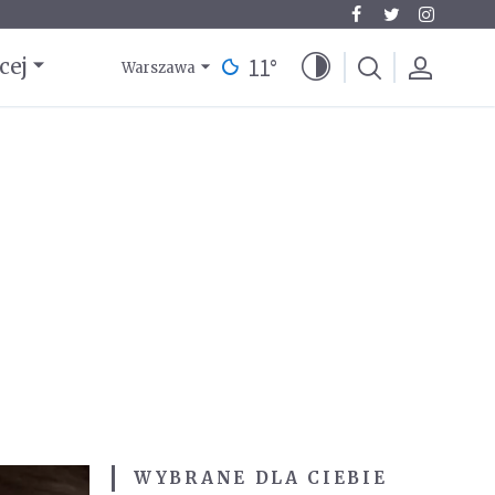
11
°
cej
Warszawa
WYBRANE DLA CIEBIE