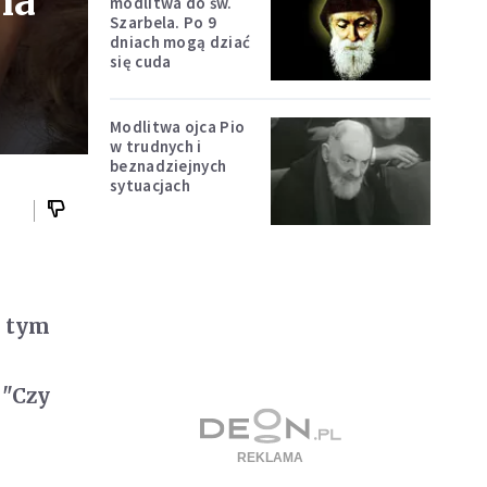
na
modlitwa do św.
Szarbela. Po 9
dniach mogą dziać
się cuda
Modlitwa ojca Pio
w trudnych i
beznadziejnych
sytuacjach
O tym
 "Czy