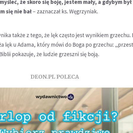
myśleć, że skoro się boję, jestem mały, a gdybym był
m się nie bał
– zaznaczał ks. Węgrzyniak.
ika także z tego, że lęk często jest wynikiem grzechu. 
ża lęk u Adama, który mówi do Boga po grzechu: „przes
Biblii pokazuje, że ludzie grzeszni się boją.
DEON.PL POLECA