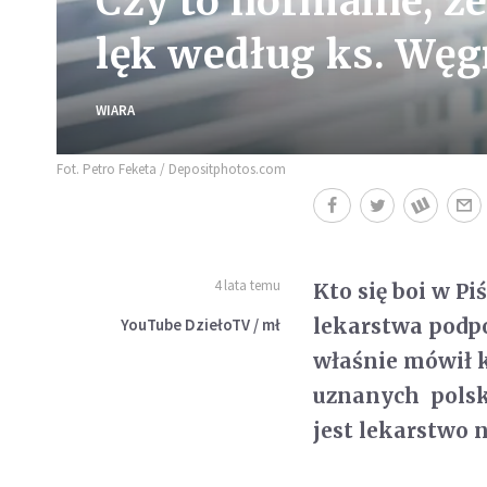
Czy to normalne, że
lęk według ks. Węg
WIARA
Fot. Petro Feketa / Depositphotos.com
4 lata temu
Kto się boi w Pi
lekarstwa podpo
YouTube DziełoTV / mł
właśnie mówił k
uznanych polski
jest lekarstwo n