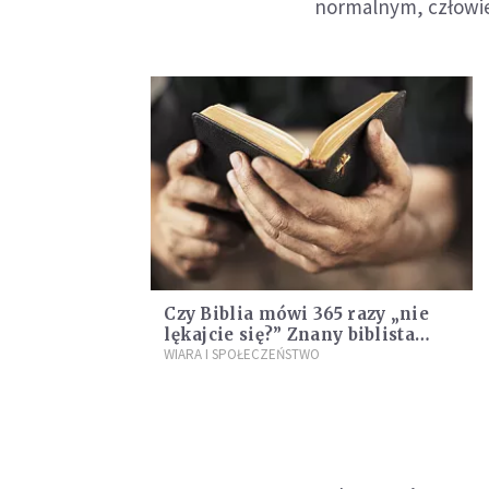
normalnym, człowiek
Czy Biblia mówi 365 razy „nie
lękajcie się?” Znany biblista
policzył i oto, co mu wyszło
WIARA I SPOŁECZEŃSTWO