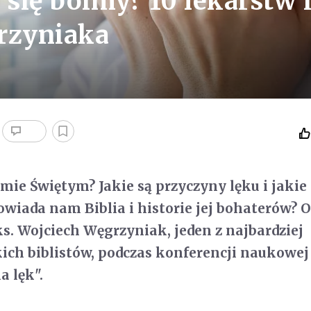
 się boimy? 10 lekarstw 
rzyniaka
śmie Świętym? Jakie są przyczyny lęku i jakie
wiada nam Biblia i historie jej bohaterów? 
s. Wojciech Węgrzyniak, jeden z najbardziej
ch biblistów, podczas konferencji naukowej
a lęk".