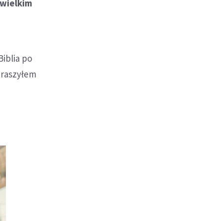
 wielkim
Biblia po
traszyłem