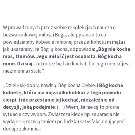
W prowadzonych przez siebie rekolekcjach naucza o
bezwarunkowej miłości Boga, ale pytana o to co
powiedziałaby kobiecie ranionej przez alkoholizm męża i
jak ukazałaby, że Bóg ją kocha, odpowiada: „
Bóg nie kocha
mas, tłumów. Jego miłość jest osobista. Bóg kocha
mnie. Dzisiaj.
Jutro też będzie kochał, bo Jego miłość jest
niezmienna i stała”.
„Dzielę się dobrą nowiną: Bóg kocha Ciebie. I
Bóg kocha
kobietę, która ma męża alkoholika i z tego powodu
cierpi. I nie przestanie jej kochać, niezależnie od
decyzji, jaką podejmie
. (…) Wiem, że nie są to proste
sytuacje czy wybory. Zwłaszcza kiedy np. separacja nie
wydaje się rozwiązaniem po ludzku satysfakcjonującym” –
dodaje zakonnica.