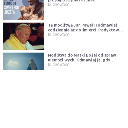
DUCHOWOŚĆ
Tę modlitwę Jan Paweł II odmawiał
codziennie aż do śmierci. Podyktował
mu ją ojciec
DUCHOWOŚĆ
Modlitwa do Matki Bożej od spraw
niemożliwych. Odmawiaj ją, gdy
wszystko idzie źle
DUCHOWOŚĆ
Kościół wobec UFO. Wiara nie wyklucza
życia pozaziemskiego
KOŚCIÓŁ