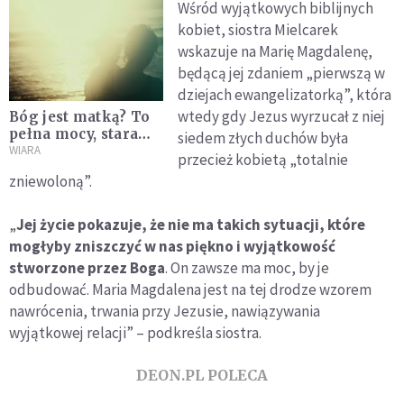
Wśród wyjątkowych biblijnych
kobiet, siostra Mielcarek
wskazuje na Marię Magdalenę,
będącą jej zdaniem „pierwszą w
dziejach ewangelizatorką”, która
wtedy gdy Jezus wyrzucał z niej
Bóg jest matką? To
pełna mocy, stara
siedem złych duchów była
metafora
WIARA
przecież kobietą „totalnie
zniewoloną”.
„
Jej życie pokazuje, że nie ma takich sytuacji, które
mogłyby zniszczyć w nas piękno i wyjątkowość
stworzone przez Boga
. On zawsze ma moc, by je
odbudować. Maria Magdalena jest na tej drodze wzorem
nawrócenia, trwania przy Jezusie, nawiązywania
wyjątkowej relacji” – podkreśla siostra.
DEON.PL POLECA