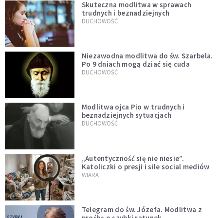
Skuteczna modlitwa w sprawach
trudnych i beznadziejnych
DUCHOWOŚĆ
Niezawodna modlitwa do św. Szarbela.
Po 9 dniach mogą dziać się cuda
DUCHOWOŚĆ
Modlitwa ojca Pio w trudnych i
beznadziejnych sytuacjach
DUCHOWOŚĆ
„Autentyczność się nie niesie”.
Katoliczki o presji i sile social mediów
WIARA
Telegram do św. Józefa. Modlitwa z
prośbą o szybki ratunek