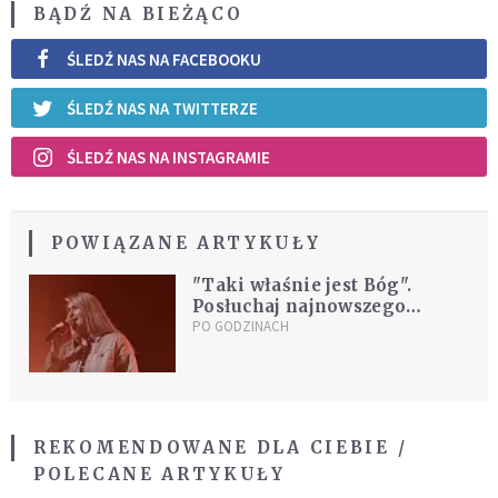
BĄDŹ NA BIEŻĄCO
ŚLEDŹ NAS NA FACEBOOKU
ŚLEDŹ NAS NA TWITTERZE
ŚLEDŹ NAS NA INSTAGRAMIE
POWIĄZANE ARTYKUŁY
"Taki właśnie jest Bóg".
Posłuchaj najnowszego
utworu Exodus15
PO GODZINACH
REKOMENDOWANE DLA CIEBIE /
POLECANE ARTYKUŁY