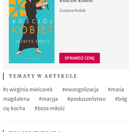
Kościół kobiet
Zuzanna Radzik
SPRAWDŹ CENĘ
TEMATY W ARTYKULE
#s wirginia mielcarek
#ewangelizacja
#maria
magdalena
#maryja
#posłuszeństwo
#bóg
cię kocha
#boża miłość