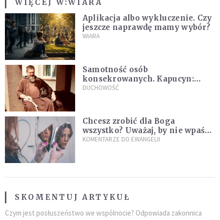
WIĘCEJ W:
WIARA
Aplikacja albo wykluczenie. Czy
jeszcze naprawdę mamy wybór?
WIARA
Samotność osób
konsekrowanych. Kapucyn:
Życie w pojedynkę rzadko jest
DUCHOWOŚĆ
sielanką
Chcesz zrobić dla Boga
wszystko? Uważaj, by nie wpaść
w groźną pułapkę
KOMENTARZE DO EWANGELII
SKOMENTUJ ARTYKUŁ
Czym jest posłuszeństwo we wspólnocie? Odpowiada zakonnica