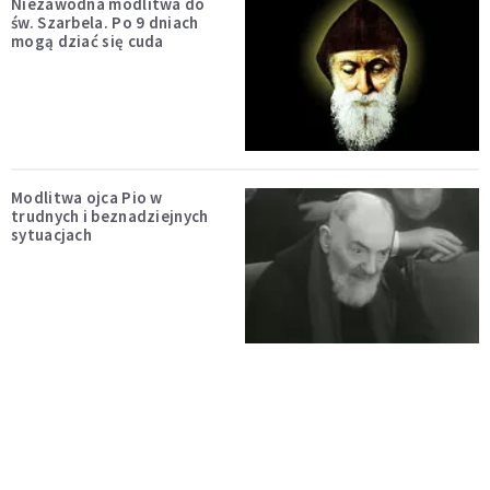
Niezawodna modlitwa do
św. Szarbela. Po 9 dniach
mogą dziać się cuda
Modlitwa ojca Pio w
trudnych i beznadziejnych
sytuacjach