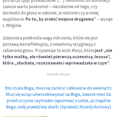
potrafi przyjąć prowadzenie. (…) Skłonność do dominacji
zawsze warto poskromić – niezależnie od tego, czy
dochodzi do głosu w zakonie, w rodzinie czy w innej
wspólnocie.
Po to, by zrobić miejsce drugiemu
” – wyzaje
s. Wirginia.
Zakonnica podkreśla wagę milczenia, które nie jest
postawą bezrefleksyjną, a świadomą rezygnacją z
zabierania głosu. Przywołuje tu wzór Maryi, która
jest „nie
tylko matką, ale również pierwszą uczennicą Jezusa”,
która „słuchała, rozeznawała i wprowadzała w czyn”
.
DEON.PL POLECA
Kto szuka Boga, musi się zwrócić całkowicie do wewnątrz.
Musi się wciąż ukierunkowywać na Boga, zawsze mieć Go
przed oczyma i wytrwale zapominać o sobie, aż znajdzie
Boga, swój prawdziwy skarb. (Sprawdź:
Rozwój duchowy
)