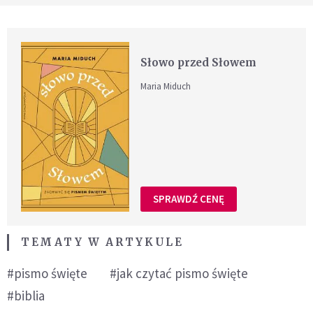
Słowo przed Słowem
Maria Miduch
SPRAWDŹ CENĘ
TEMATY W ARTYKULE
#pismo święte
#jak czytać pismo święte
#biblia