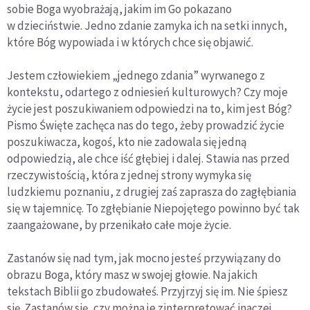
sobie Boga wyobrażają, jakim im Go pokazano
w dzieciństwie. Jedno zdanie zamyka ich na setki innych,
które Bóg wypowiada i w których chce się objawić.
Jestem człowiekiem „jednego zdania” wyrwanego z
kontekstu, odartego z odniesień kulturowych? Czy moje
życie jest poszukiwaniem odpowiedzi na to, kim jest Bóg?
Pismo Święte zachęca nas do tego, żeby prowadzić życie
poszukiwacza, kogoś, kto nie zadowala się jedną
odpowiedzią, ale chce iść głębiej i dalej. Stawia nas przed
rzeczywistością, która z jednej strony wymyka się
ludzkiemu poznaniu, z drugiej zaś zaprasza do zagłębiania
się w tajemnicę. To zgłębianie Niepojętego powinno być tak
zaangażowane, by przenikało całe moje życie.
Zastanów się nad tym, jak mocno jesteś przywiązany do
obrazu Boga, który masz w swojej głowie. Na jakich
tekstach Biblii go zbudowałeś. Przyjrzyj się im. Nie śpiesz
się. Zastanów się, czy można je zinterpretować inaczej.