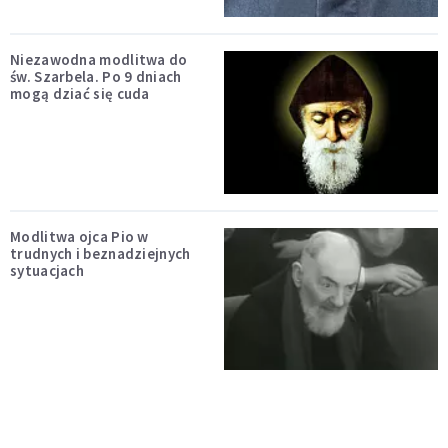
Niezawodna modlitwa do
św. Szarbela. Po 9 dniach
mogą dziać się cuda
Modlitwa ojca Pio w
trudnych i beznadziejnych
sytuacjach