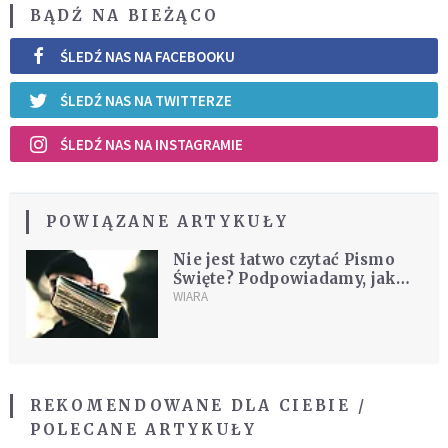
BĄDŹ NA BIEŻĄCO
ŚLEDŹ NAS NA FACEBOOKU
ŚLEDŹ NAS NA TWITTERZE
ŚLEDŹ NAS NA INSTAGRAMIE
POWIĄZANE ARTYKUŁY
Nie jest łatwo czytać Pismo
Święte? Podpowiadamy, jak
radzić sobie z trudnościami
WIARA
REKOMENDOWANE DLA CIEBIE /
POLECANE ARTYKUŁY