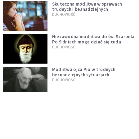
Skuteczna modlitwa w sprawach
trudnych i beznadziejnych
DUCHOWOŚĆ
Niezawodna modlitwa do św. Szarbela.
Po 9 dniach mogą dziać się cuda
DUCHOWOŚĆ
Modlitwa ojca Pio w trudnych i
beznadziejnych sytuacjach
DUCHOWOŚĆ
„Autentyczność się nie niesie”.
Katoliczki o presji i sile social mediów
WIARA
Telegram do św. Józefa. Modlitwa z