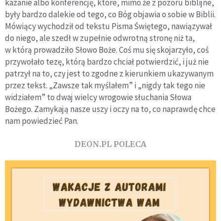
kazanie albo konferencję, które, mimo że z pozoru biblijne,
były bardzo dalekie od tego, co Bóg objawia o sobie w Biblii.
Mówiący wychodził od tekstu Pisma Świętego, nawiązywał
do niego, ale szedł w zupełnie odwrotną stronę niż ta,
w którą prowadziło Słowo Boże. Coś mu się skojarzyło, coś
przywołało tezę, którą bardzo chciał potwierdzić, i już nie
patrzył na to, czy jest to zgodne z kierunkiem ukazywanym
przez tekst. „Zawsze tak myślałem” i „nigdy tak tego nie
widziałem” to dwaj wielcy wrogowie słuchania Słowa
Bożego. Zamykają nasze uszy i oczy na to, co naprawdę chce
nam powiedzieć Pan.
DEON.PL POLECA