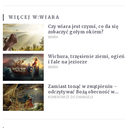
WIĘCEJ W:
WIARA
Czy wiara jest czymś, co da się
zobaczyć gołym okiem?
WIARA
Wichura, trzęsienie ziemi, ogień
i fale na jeziorze
WIARA
Zamiast tonąć w zwątpieniu –
odczytywać Bożą obecność w
burzach codziennego życia
KOMENTARZE DO EWANGELII