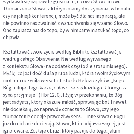
wydawali się naprawdę głusi na to, co owo Słowo mówi.
Tłumaczenie Słowa, z którym mamy do czynienia, w homilii
czy na jakiejś konferencji, może być dla nas inspiracją, ale
nie powinno nas zwalniać z wsłuchiwania się w samo Słowo.
Ono zaprasza nas do tego, by w nim samym szukać tego, co
objawia.
Kształtować swoje życie według Biblii to kształtować je
według całego Objawienia. Nie według wyrwanego
z kontekstu Słowa (na dodatek często źle zrozumianego).
Myślę, że jest dość duża grupa ludzi, która swoim życiowym
mottem uczyniła werset z Listu do Hebrajczyków: „Kogo
Bóg miłuje, tego karze, chłoszcze zaś każdego, którego za
syna przyjmuje” (Hbr 12, 6). I żyją w przekonaniu, że Bóg
jest sadystą, który okazuje miłość, sprawiając ból. I nawet
nie dociekają, co naprawdę oznacza to Słowo, czy jego
tłumaczenie oddaje prawdziwy sens… Inne słowa o Bogu
już do nich nie docierają. Słowo, które objawia więcej, jest
ignorowane. Zostaje obraz, który pasuje do tego, jakim