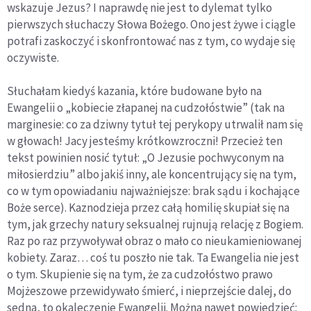
wskazuje Jezus? I naprawdę nie jest to dylemat tylko
pierwszych słuchaczy Słowa Bożego. Ono jest żywe i ciągle
potrafi zaskoczyć i skonfrontować nas z tym, co wydaje się
oczywiste.
Słuchałam kiedyś kazania, które budowane było na
Ewangelii o „kobiecie złapanej na cudzołóstwie” (tak na
marginesie: co za dziwny tytuł tej perykopy utrwalił nam się
w głowach! Jacy jesteśmy krótkowzroczni! Przecież ten
tekst powinien nosić tytuł: „O Jezusie pochwyconym na
miłosierdziu” albo jakiś inny, ale koncentrujący się na tym,
co w tym opowiadaniu najważniejsze: brak sądu i kochające
Boże serce). Kaznodzieja przez całą homilię skupiał się na
tym, jak grzechy natury seksualnej rujnują relację z Bogiem.
Raz po raz przywoływał obraz o mało co nieukamieniowanej
kobiety. Zaraz… coś tu poszło nie tak. Ta Ewangelia nie jest
o tym. Skupienie się na tym, że za cudzołóstwo prawo
Mojżeszowe przewidywało śmierć, i nieprzejście dalej, do
sedna, to okaleczenie Ewangelii. Można nawet powiedzieć: