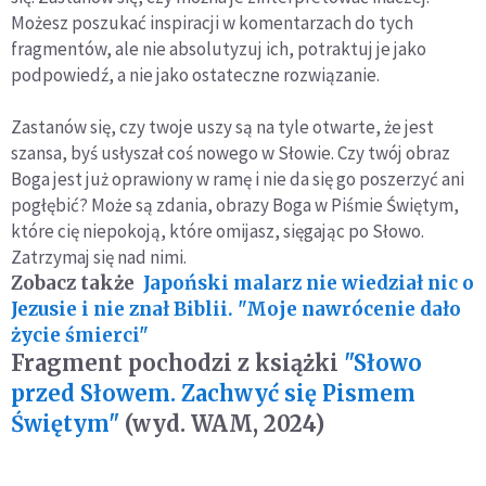
Możesz poszukać inspiracji w komentarzach do tych
fragmentów, ale nie absolutyzuj ich, potraktuj je jako
podpowiedź, a nie jako ostateczne rozwiązanie.
Zastanów się, czy twoje uszy są na tyle otwarte, że jest
szansa, byś usłyszał coś nowego w Słowie. Czy twój obraz
Boga jest już oprawiony w ramę i nie da się go poszerzyć ani
pogłębić? Może są zdania, obrazy Boga w Piśmie Świętym,
które cię niepokoją, które omijasz, sięgając po Słowo.
Zatrzymaj się nad nimi.
Zobacz także
Japoński malarz nie wiedział nic o
Jezusie i nie znał Biblii. "Moje nawrócenie dało
życie śmierci"
Fragment pochodzi z książki
"Słowo
przed Słowem. Zachwyć się Pismem
Świętym"
(wyd. WAM, 2024)