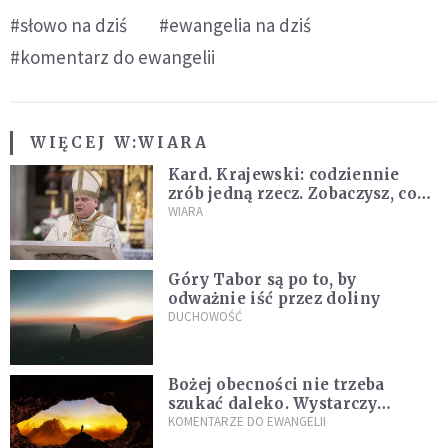
#słowo na dziś
#ewangelia na dziś
#komentarz do ewangelii
WIĘCEJ W:
WIARA
Kard. Krajewski: codziennie
zrób jedną rzecz. Zobaczysz, co
stanie się z twoim życiem
WIARA
Góry Tabor są po to, by
odważnie iść przez doliny
DUCHOWOŚĆ
Bożej obecności nie trzeba
szukać daleko. Wystarczy
nauczyć się słuchać
KOMENTARZE DO EWANGELII