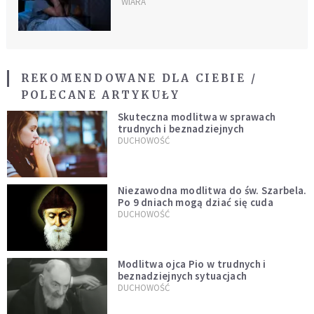
troszczy się o twoje życie
WIARA
REKOMENDOWANE DLA CIEBIE /
POLECANE ARTYKUŁY
Skuteczna modlitwa w sprawach
trudnych i beznadziejnych
DUCHOWOŚĆ
Niezawodna modlitwa do św. Szarbela.
Po 9 dniach mogą dziać się cuda
DUCHOWOŚĆ
Modlitwa ojca Pio w trudnych i
beznadziejnych sytuacjach
DUCHOWOŚĆ