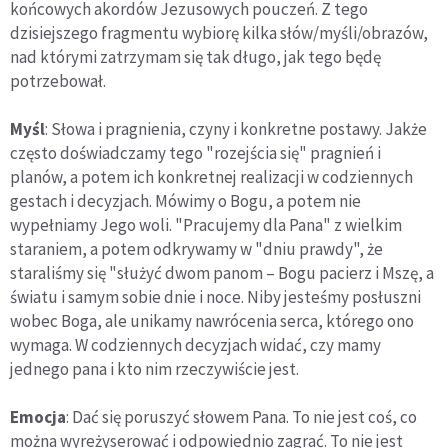
końcowych akordów Jezusowych pouczeń. Z tego
dzisiejszego fragmentu wybiorę kilka słów/myśli/obrazów,
nad którymi zatrzymam się tak długo, jak tego będę
potrzebował.
Myśl
: Słowa i pragnienia, czyny i konkretne postawy. Jakże
często doświadczamy tego "rozejścia się" pragnień i
planów, a potem ich konkretnej realizacji w codziennych
gestach i decyzjach. Mówimy o Bogu, a potem nie
wypełniamy Jego woli. "Pracujemy dla Pana" z wielkim
staraniem, a potem odkrywamy w "dniu prawdy", że
staraliśmy się "służyć dwom panom – Bogu pacierz i Mszę, a
światu i samym sobie dnie i noce. Niby jesteśmy posłuszni
wobec Boga, ale unikamy nawrócenia serca, którego ono
wymaga. W codziennych decyzjach widać, czy mamy
jednego pana i kto nim rzeczywiście jest.
Emocja
: Dać się poruszyć słowem Pana. To nie jest coś, co
można wyreżyserować i odpowiednio zagrać. To nie jest