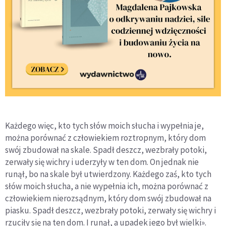
Każdego więc, kto tych słów moich słucha i wypełnia je,
można porównać z człowiekiem roztropnym, który dom
swój zbudował na skale. Spadł deszcz, wezbrały potoki,
zerwały się wichry i uderzyły w ten dom. On jednak nie
runął, bo na skale był utwierdzony. Każdego zaś, kto tych
słów moich słucha, a nie wypełnia ich, można porównać z
człowiekiem nierozsądnym, który dom swój zbudował na
piasku. Spadł deszcz, wezbrały potoki, zerwały się wichry i
rzuciły się na ten dom. I runął, a upadek jego był wielki».