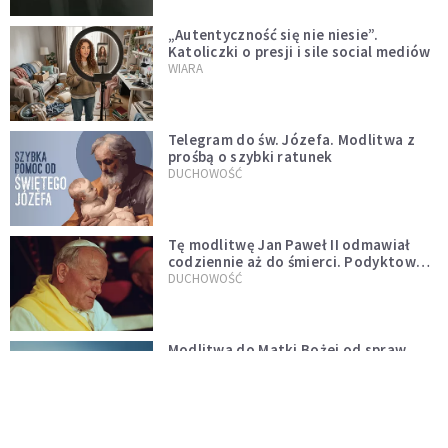
„Autentyczność się nie niesie”.
Katoliczki o presji i sile social mediów
WIARA
Telegram do św. Józefa. Modlitwa z
prośbą o szybki ratunek
DUCHOWOŚĆ
Tę modlitwę Jan Paweł II odmawiał
codziennie aż do śmierci. Podyktował
mu ją ojciec
DUCHOWOŚĆ
Modlitwa do Matki Bożej od spraw
niemożliwych. Odmawiaj ją, gdy
wszystko idzie źle
DUCHOWOŚĆ