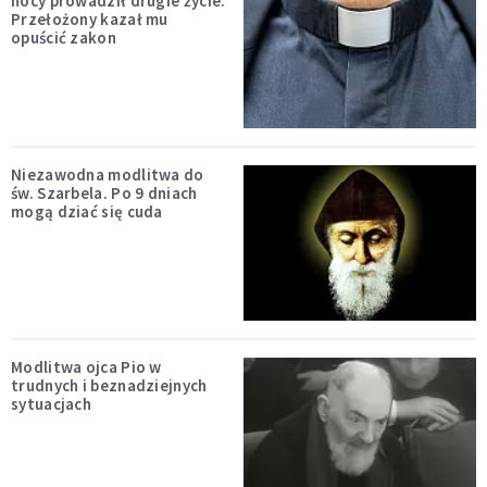
nocy prowadził drugie życie.
Przełożony kazał mu
opuścić zakon
Niezawodna modlitwa do
św. Szarbela. Po 9 dniach
mogą dziać się cuda
Modlitwa ojca Pio w
trudnych i beznadziejnych
sytuacjach