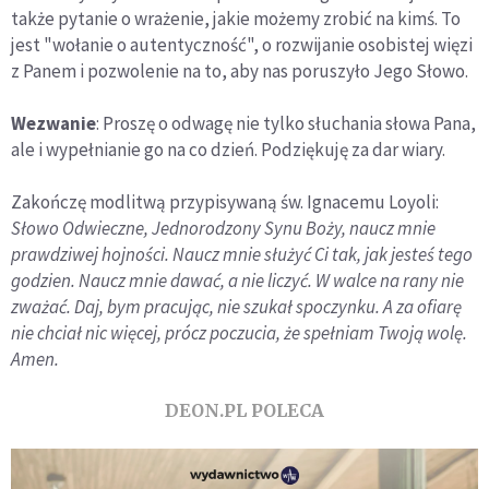
także pytanie o wrażenie, jakie możemy zrobić na kimś. To
jest "wołanie o autentyczność", o rozwijanie osobistej więzi
z Panem i pozwolenie na to, aby nas poruszyło Jego Słowo.
Wezwanie
: Proszę o odwagę nie tylko słuchania słowa Pana,
ale i wypełnianie go na co dzień. Podziękuję za dar wiary.
Zakończę modlitwą przypisywaną św. Ignacemu Loyoli:
Słowo Odwieczne, Jednorodzony Synu Boży, naucz mnie
prawdziwej hojności. Naucz mnie służyć Ci tak, jak jesteś tego
godzien. Naucz mnie dawać, a nie liczyć. W walce na rany nie
zważać. Daj, bym pracując, nie szukał spoczynku. A za ofiarę
nie chciał nic więcej, prócz poczucia, że spełniam Twoją wolę.
Amen.
DEON.PL POLECA