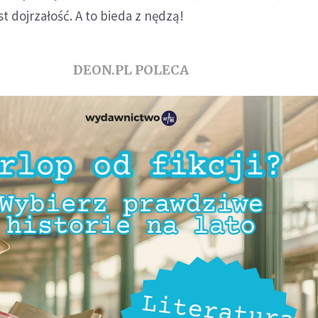
est dojrzałość. A to bieda z nędzą!
DEON.PL POLECA