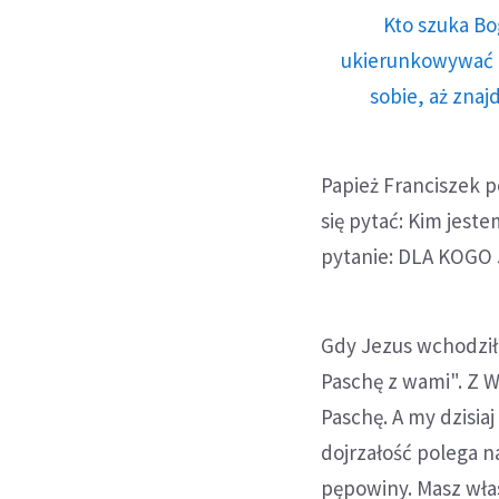
Kto szuka Bo
ukierunkowywać n
sobie, aż znaj
Papież Franciszek p
się pytać: Kim jest
pytanie: DLA KOGO
Gdy Jezus wchodził
Paschę z wami". Z 
Paschę. A my dzisia
dojrzałość polega n
pępowiny. Masz wła