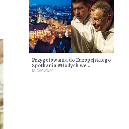
Przygotowania do Europejskiego
Spotkania Młodych we
Wrocławiu nabierają tempa.
DUCHOWOŚĆ
Rusza nowy projekt wspólnoty z
Taizé