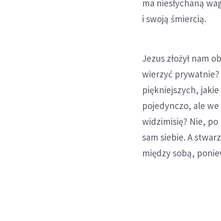
ma niesłychaną wag
i swoją śmiercią.
Jezus złożył nam ob
wierzyć prywatnie? 
piękniejszych, jaki
pojedynczo, ale we 
widzimisię? Nie, po
sam siebie. A stwa
między sobą, ponie