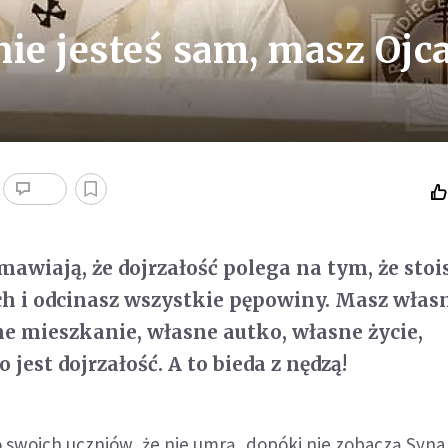
ie jesteś sam, masz Ojc
wiają, że dojrzałość polega na tym, że stoi
h i odcinasz wszystkie pępowiny. Masz włas
ne mieszkanie, własne autko, własne życie,
o jest dojrzałość. A to bieda z nędzą!
 swoich uczniów, że nie umrą, dopóki nie zobaczą Syna