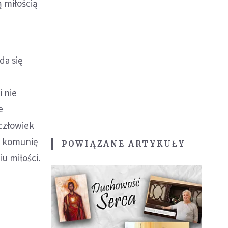
 miłością
da się
i nie
e
 człowiek
m komunię
POWIĄZANE ARTYKUŁY
u miłości.