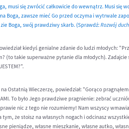
ga, musi się zwrócić całkowicie do wewnątrz. Musi się w
a Boga, zawsze mieć Go przed oczyma i wytrwale zap
dzie Boga, swój prawdziwy skarb. (Sprawdź:
Rozwój duc
owiedział kiedyś genialne zdanie do ludzi młodych: "Pr
em? (to takie superważne pytanie dla młodych). Zadajcie 
 JESTEM?".
 na Ostatnią Wieczerzę, powiedział: "Gorąco pragnąłem
WAMI. To było Jego prawdziwe pragnienie: zebrać uczni
j prawie nic z tego nie rozumiemy! Nam wszyscy wmawia
a tym, że stoisz na własnych nogach i odcinasz wszystki
sne pieniądze, własne mieszkanie, własne autko, własn