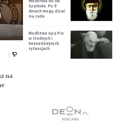
modlitwa do św.
Szarbela. Po 9
a
dniach mogą dziać
się cuda
Modlitwa ojca Pio
w trudnych i
beznadziejnych
sytuacjach
sz na
ne