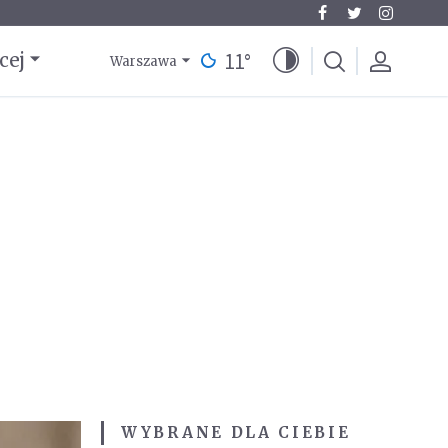
11
°
cej
Warszawa
WYBRANE DLA CIEBIE