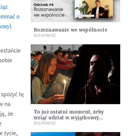
ciąż
ominać o
howy
)
Rozeznawanie we wspólnocie
DUCHOWOŚĆ
zestańcie
sobie
 spożyć tę
ów na
To już ostatni moment, żeby
ją, że
wziąć udział w wyjątkowej
e
modlitwie i poznać
DUCHOWOŚĆ
fantastycznych ludzi [WIDEO]
e życie,