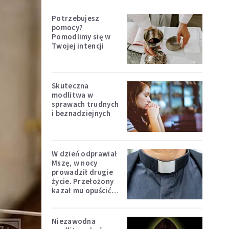
Potrzebujesz
pomocy?
Pomodlimy się w
Twojej intencji
Skuteczna
modlitwa w
sprawach trudnych
i beznadziejnych
W dzień odprawiał
Mszę, w nocy
prowadził drugie
życie. Przełożony
kazał mu opuścić
zakon
Niezawodna