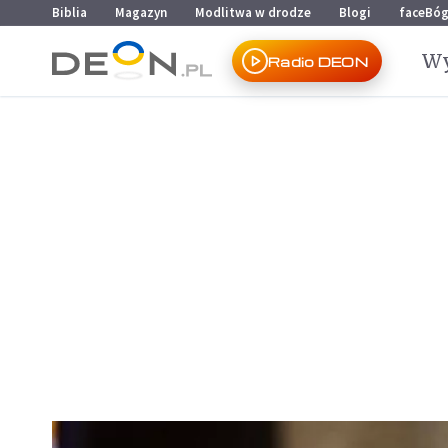
Przejdź do menu głównego
Przejdź do treści
Biblia
Magazyn
Modlitwa w drodze
Blogi
faceBó
Wy
Radio DEON