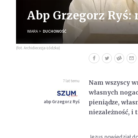
Abp Grzegorz Ryś: n
WIARA
DUCHOWOŚĆ
(fot. Archidiecezja Łódzka)
7 lat temu
Nam wszyscy wma
własnych nogac
abp Grzegorz Ryś
pieniądze, włas
niezależność, i t
Jezus powiedział do