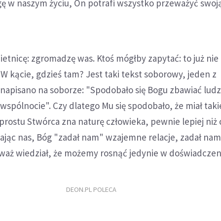
ę w naszym życiu, On potrafi wszystko przeważyć swoją
ietnicę: zgromadzę was. Ktoś mógłby zapytać: to już nie 
W kącie, gdzieś tam? Jest taki tekst soborowy, jeden z
e napisano na soborze: "Spodobało się Bogu zbawiać ludz
wspólnocie". Czy dlatego Mu się spodobało, że miał taki
 prostu Stwórca zna naturę człowieka, pewnie lepiej niż
rzając nas, Bóg "zadał nam" wzajemne relacje, zadał na
waż wiedział, że możemy rosnąć jedynie w doświadczeni
DEON.PL POLECA