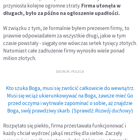
przyniosła kolejne ogromne straty.
Firma utonęła w
długach, było za późno na ogłoszenie upadłości.
W związku z tym, że formalnie byłem prezesem firmy, to
prawnie odpowiadałem za wszystkie długi, jakie w tym
czasie powstały - sięgały one wówczas setek tysięcy złotych.
Natomiast całe zadłużenie firmy wynosiło wiele ponad
milion złotych.
DEON.PL POLECA
Kto szuka Boga, musi się zwrócić całkowicie do wewnątrz.
Musi się wciąż ukierunkowywać na Boga, zawsze mieć Go
przed oczyma i wytrwale zapominać o sobie, aż znajdzie
Boga, swój prawdziwy skarb. (Sprawdź:
Rozwój duchowy
)
Rozpętało się piekło, firma przestawała funkcjonować i
każdy chciał wydrzeć jakąś resztkę dla siebie. Zaczęły