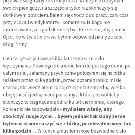
pojawiać się groźby ze strony ludzi, którzy nie otrzymali
swoich pieniędzy, na szczęście tylko raz skończyły się
dotkliwym pobiciem. Bałem się chodzić do pracy, cały czas
przyjeżdżali windykatorzy i komornicy. Nikogo nie
interesowało, że zgodziłem się być Prezesem, aby pomóc
Ojcu, bo w świetle prawa byłem odpowiedzialny za całe
długi firmy.
Cała ta sytuacja trwała kilka lat i stała się nie do
wytrzymania. Pewnego dnia wróciłem do pustego domu po
całym dniu, załamany psychicznie położyłem się na łóżku i
leżałem przez kilka godzin, przed oczami zrobiło mi się
czarno, nie wiedziałem co się dzieje czułem jedną wielką
obojętność i jedną nieodpartą myśl która pozwoliłaby
skończyć to ciągnące się od kilku lat cierpienie, którego
końca nic nie zapowiadało -
myślałem wtedy, aby
skończyć swoje życie… byłem jednak tak słaby że nie
byłem w stanie ruszyć się z łóżka, przeleżałem więc tak
kilka godzin…
W końcu zmusiłem moje bezwładne ciało