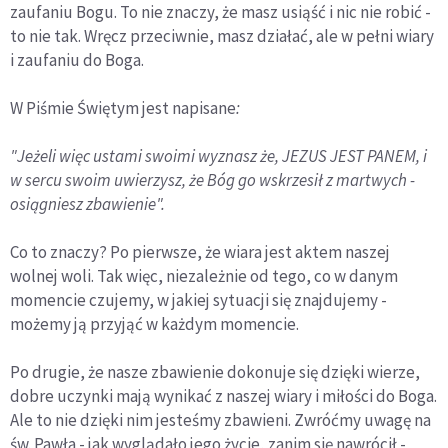
zaufaniu Bogu. To nie znaczy, że masz usiąść i nic nie robić -
to nie tak. Wręcz przeciwnie, masz działać, ale w pełni wiary
i zaufaniu do Boga.
W Piśmie Świętym jest napisane
:
"Jeżeli więc ustami swoimi wyznasz że, JEZUS JEST PANEM, i
w sercu swoim uwierzysz, że Bóg go wskrzesił z martwych -
osiągniesz zbawienie".
Co to znaczy? Po pierwsze, że wiara jest aktem naszej
wolnej woli. Tak więc, niezależnie od tego, co w danym
momencie czujemy, w jakiej sytuacji się znajdujemy -
możemy ją przyjąć w każdym momencie.
Po drugie, że nasze zbawienie dokonuje się dzięki wierze,
dobre uczynki mają wynikać z naszej wiary i miłości do Boga.
Ale to nie dzięki nim jesteśmy zbawieni. Zwróćmy uwagę na
św. Pawła - jak wyglądało jego życie, zanim się nawrócił -