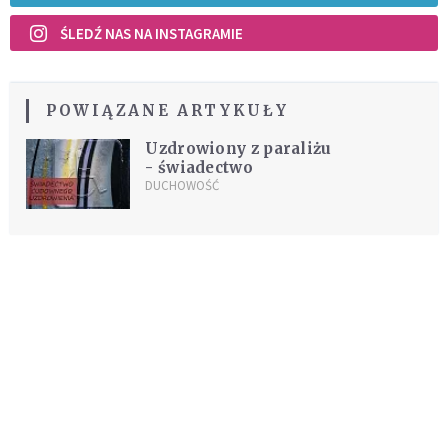
ŚLEDŹ NAS NA INSTAGRAMIE
POWIĄZANE ARTYKUŁY
Uzdrowiony z paraliżu
- świadectwo
DUCHOWOŚĆ
REKOMENDOWANE DLA CIEBIE /
POLECANE ARTYKUŁY
Skuteczna modlitwa w sprawach
trudnych i beznadziejnych
DUCHOWOŚĆ
Niezawodna modlitwa do św. Szarbela.