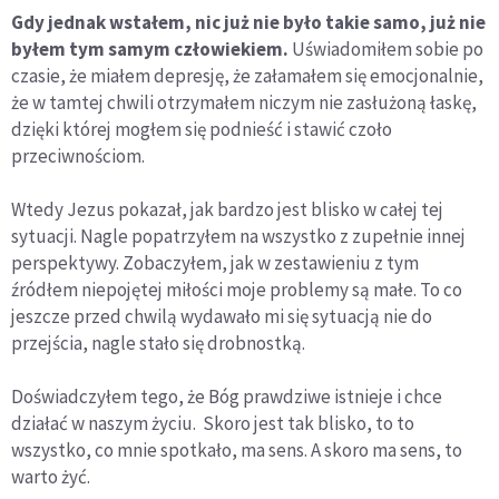
Gdy jednak wstałem, nic już nie było takie samo, już nie
byłem tym samym człowiekiem.
Uświadomiłem sobie po
czasie, że miałem depresję, że załamałem się emocjonalnie,
że w tamtej chwili otrzymałem niczym nie zasłużoną łaskę,
dzięki której mogłem się podnieść i stawić czoło
przeciwnościom.
Wtedy Jezus pokazał, jak bardzo jest blisko w całej tej
sytuacji. Nagle popatrzyłem na wszystko z zupełnie innej
perspektywy. Zobaczyłem, jak w zestawieniu z tym
źródłem niepojętej miłości moje problemy są małe. To co
jeszcze przed chwilą wydawało mi się sytuacją nie do
przejścia, nagle stało się drobnostką.
Doświadczyłem tego, że Bóg prawdziwe istnieje i chce
działać w naszym życiu. Skoro jest tak blisko, to to
wszystko, co mnie spotkało, ma sens. A skoro ma sens, to
warto żyć.