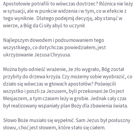
Apostołowie potrafili to wówczas dostrzec? Różnica nie leży
w sytuacji, ale w punkcie widzenia i w tym, co w efekcie z
tego wyniknie. Dlatego podejmij decyzję, aby stanąć w
wierze, a Bóg da Ci siły abyś to uczynił.
Najlepszym dowodem i podsumowaniem tego
wszystkiego, co dotychczas powiedziałem, jest
ukrzyżowanie Jezusa Chrysusa.
Można było odnieść wrażenie, że zło wygrało, Bóg został
przybity do drzewa krzyża. Czy możemy sobie wyobrazić, co
działo się wówczas w głowach apostołów? Poświęcili
wszystko i poszli za Jezusem, byli przekonani że On jest
Mesjaszem, a tym czasem leży w grobie. Jednak cały czas
był realizowany wspaniały plan Boży dla zbawienia świata.
Słowo Boże musiało się wypełnić. Sam Jezus był posłuszny
słowu, choć jest słowem, które stało się ciałem.