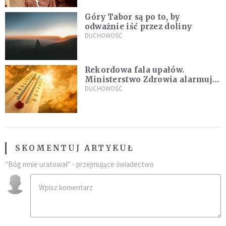
Góry Tabor są po to, by
odważnie iść przez doliny
DUCHOWOŚĆ
Rekordowa fala upałów.
Ministerstwo Zdrowia alarmuje
po doświadczeniach z czerwca
DUCHOWOŚĆ
SKOMENTUJ ARTYKUŁ
"Bóg mnie uratował" - przejmujące świadectwo