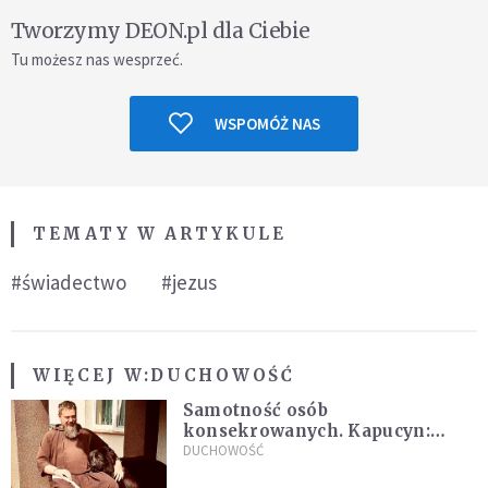
Tworzymy DEON.pl dla Ciebie
Tu możesz nas wesprzeć.
WSPOMÓŻ NAS
TEMATY W ARTYKULE
#świadectwo
#jezus
WIĘCEJ W:
DUCHOWOŚĆ
Samotność osób
konsekrowanych. Kapucyn:
Życie w pojedynkę rzadko jest
DUCHOWOŚĆ
sielanką