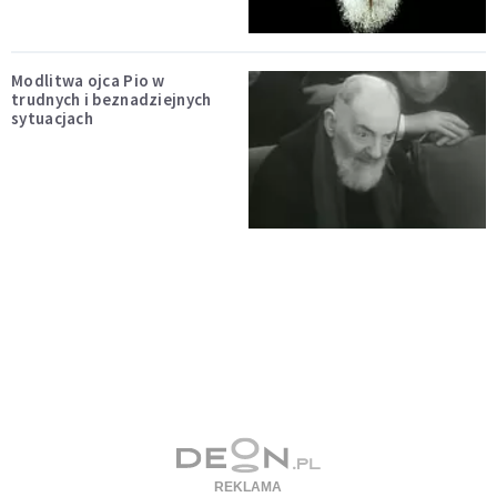
Modlitwa ojca Pio w
trudnych i beznadziejnych
sytuacjach