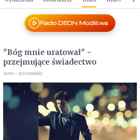
Radio DEON Modlitwa
"Bóg mnie uratował" -
przejmujące świadectwo
WIARA
DUCHOWOŚĆ